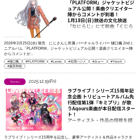
「PLATFORM」ジャケットビジ
ュアル公開！楽曲クリエイター
陣からコメントが到着！
1月18日(日)放送の文化放送
『なにらじ』にて新曲「くじら
の歌」オンエア解禁決定
2026年3月25日(水) 発売 にじさんじ所属 バーチャルライバー 樋口楓 2ndミ
ニアルバム「PLATFORM」ジャケットビジュアル公開！楽曲クリエイター陣
からコメントが...
#樋口楓
#PLATFORM
#Lantis
#光増ハジメ
#みゅー
#Yisoch
#森田和樹
2025.12.19(Fri)
News
ラブライブ！シリーズ15周年記
念企画 トリビュートアルバム先
行配信第1弾『キミプリ』が歌
うAqours楽曲が本日配信スター
ト！
アーティスト・作品の垣根を超
えたキービジュアルも公開！
ラブライブ！シリーズ15周年を記念し、豪華アーティスト＆作品キャラクタ