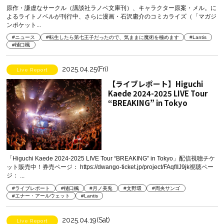
原作・謙虚なサークル（講談社ラノベ文庫刊）、キャラクター原案・メル。に
よるライトノベルが刊行中、さらに漫画・石沢庸介のコミカライズ（「マガジ
ンポケット...
#ニュース
#転生したら第七王子だったので、気ままに魔術を極めます
#Lantis
#樋口楓
2025.04.25(Fri)
Live Report
【ライブレポート】Higuchi
Kaede 2024-2025 LIVE Tour
“BREAKING” in Tokyo
「Higuchi Kaede 2024-2025 LIVE Tour “BREAKING” in Tokyo」配信視聴チケ
ット販売中！券売ページ： https://dwango-ticket.jp/project/FAqflIJ9jk視聴ペー
ジ： ...
#ライブレポート
#樋口楓
#月ノ美兎
#文野環
#周央サンゴ
#エナー・アールウェット
#Lantis
2025.04.19(Sat)
Live Report