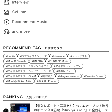
Interview
Column
Recommend Music
and more
RECOMMEND TAG
おすすめタグ
#Lantis
#ラブライブ！シリーズ
#Kiramune
#セットリスト
#MoooD Records
#UNIERA
#SUNRISE Music
#アイドルマスター ミリオンライブ！
#アイドリッシュセブン
#アイドルマスター シャイニーカラーズ
#楽曲レビュー
#アイドルマスター SideM
#開封紹介
#akogare records
#Favorite Scene
#Monthly Pickup Artist
#Pick Up Phrase
RANKING
人気ランキング
【潜入レポート・写真あり】ついにオープン！渋谷
の新エンタメ施設『Shibuya LOVEZ』の全貌をチェ