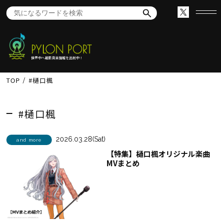
世界中へ最新音楽情報を出航中！
TOP
#樋口楓
#樋口楓
2026.03.28(Sat)
and more
【特集】樋口楓オリジナル楽曲
MVまとめ