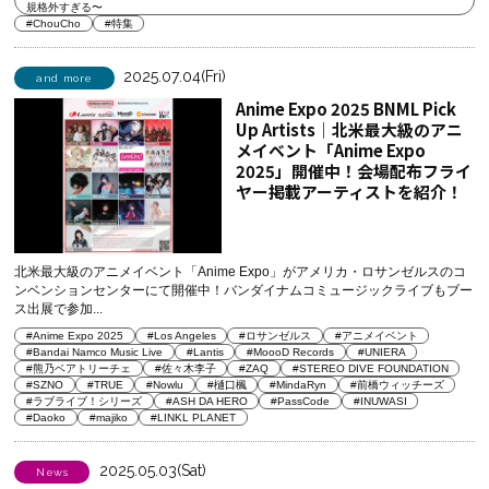
規格外すぎる〜
#ChouCho
#特集
2025.07.04(Fri)
and more
Anime Expo 2025 BNML Pick
Up Artists│北米最大級のアニ
メイベント「Anime Expo
2025」開催中！会場配布フライ
ヤー掲載アーティストを紹介！
北米最大級のアニメイベント「Anime Expo」がアメリカ・ロサンゼルスのコ
ンベンションセンターにて開催中！バンダイナムコミュージックライブもブー
ス出展で参加...
#Anime Expo 2025
#Los Angeles
#ロサンゼルス
#アニメイベント
#Bandai Namco Music Live
#Lantis
#MoooD Records
#UNIERA
#熊乃ベアトリーチェ
#佐々木李子
#ZAQ
#STEREO DIVE FOUNDATION
#SZNO
#TRUE
#Nowlu
#樋口楓
#MindaRyn
#前橋ウィッチーズ
#ラブライブ！シリーズ
#ASH DA HERO
#PassCode
#INUWASI
#Daoko
#majiko
#LINKL PLANET
2025.05.03(Sat)
News