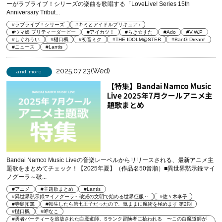
ーがラブライブ！シリーズの楽曲を歌唱する「LoveLive! Series 15th
Anniversary Tribut...
#ラブライブ！シリーズ
#キミとアイドルプリキュア♪
#ウマ娘 プリティーダービー
#アイカツ！
#らき☆すた
#Ado
#V.W.P
#しぐれうい
#樋口楓
#初音ミク
#THE IDOLM@STER
#BanG Dream!
#ニュース
#Lantis
2025.07.23(Wed)
and more
【特集】Bandai Namco Music
Live 2025年7月クールアニメ主
題歌まとめ
Bandai Namco Music Liveの音楽レーベルからリリースされる、最新アニメ主
題歌をまとめてチェック！【2025年夏】（作品名50音順）■異世界黙示録マイ
ノグーラ～破...
#アニメ
#主題歌まとめ
#Lantis
#異世界黙示録マイノグーラ～破滅の文明で始める世界征服～
#佐々木李子
#寺島拓篤
#転生したら第七王子だったので、気ままに魔術を極めます 第2期
#樋口楓
#岬なこ
#勇者パーティーを追放された白魔道師、Sランク冒険者に拾われる 〜この白魔道師が