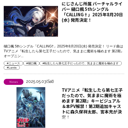
にじさんじ所属 バーチャルライ
バー 樋口楓 5thシングル
「CALLING†」2025年8月20日
(水) 発売決定！
樋口楓 5thシングル「CALLING†」2025年8月20日(水) 発売決定！ リード曲は
TVアニメ『転生したら第七王子だったので、気ままに魔術を極めます 第2期』
オープニン...
#ニュース
#樋口楓
#転生したら第七王子だったので、気ままに魔術を極めます
#Lantis
2025.05.03(Sat)
News
TVアニメ『転生したら第七王子
だったので、気ままに魔術を極
めます 第2期』キービジュアル
＆本PV解禁！第2期追加キャス
トに森久保祥太郎、宮本充が決
定！