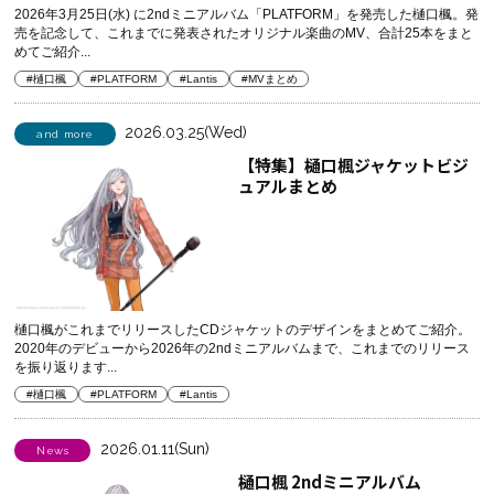
2026年3月25日(水) に2ndミニアルバム「PLATFORM」を発売した樋口楓。発
売を記念して、これまでに発表されたオリジナル楽曲のMV、合計25本をまと
めてご紹介...
#樋口楓
#PLATFORM
#Lantis
#MVまとめ
2026.03.25(Wed)
and more
【特集】樋口楓ジャケットビジ
ュアルまとめ
樋口楓がこれまでリリースしたCDジャケットのデザインをまとめてご紹介。
2020年のデビューから2026年の2ndミニアルバムまで、これまでのリリース
を振り返ります...
#樋口楓
#PLATFORM
#Lantis
2026.01.11(Sun)
News
樋口楓 2ndミニアルバム