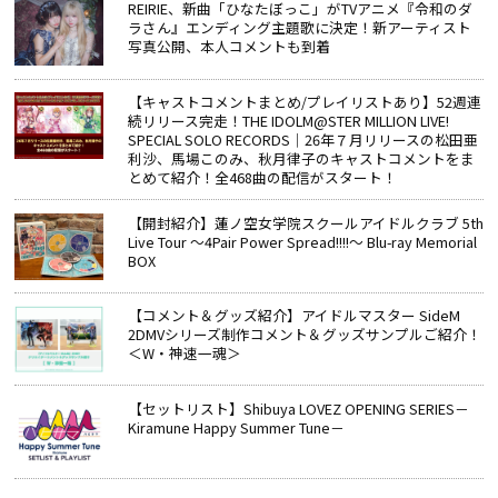
REIRIE、新曲「ひなたぼっこ」がTVアニメ『令和のダ
ラさん』エンディング主題歌に決定！新アーティスト
写真公開、本人コメントも到着
【キャストコメントまとめ/プレイリストあり】52週連
続リリース完走！THE IDOLM@STER MILLION LIVE!
SPECIAL SOLO RECORDS│26年７月リリースの松田亜
利沙、馬場このみ、秋月律子のキャストコメントをま
とめて紹介！全468曲の配信がスタート！
【開封紹介】蓮ノ空女学院スクールアイドルクラブ 5th
Live Tour ～4Pair Power Spread!!!!～ Blu-ray Memorial
BOX
【コメント＆グッズ紹介】アイドルマスター SideM
2DMVシリーズ制作コメント＆グッズサンプルご紹介！
＜W・神速一魂＞
【セットリスト】Shibuya LOVEZ OPENING SERIES－
Kiramune Happy Summer Tune－