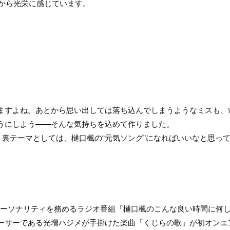
心から光栄に感じています。
ますよね。あとから思い出しては落ち込んでしまうようなミスも、
うにしよう――そんな気持ちを込めて作りました。
、裏テーマとしては、樋口楓の“元気ソング”になればいいなと思っ
楓がパーソナリティを務めるラジオ番組『樋口楓のこんな良い時間に何
ーサーである光増ハジメが手掛けた楽曲「くじらの歌」が初オンエ