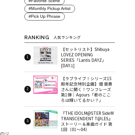
#Favorite Scene
#Monthly Pickup Artist
#Pick Up Phrase
RANKING
人気ランキング
【セットリスト】Shibuya
LOVEZ OPENING
SERIES「Lantis DAYZ」
[DAY.1]
【ラブライブ！シリーズ15
周年記念特別企画】畑 亜貴
さんに聞く！ワンフレーズ
第1弾｜Aqours「君のここ
ろは輝いてるかい？」
『THE IDOLM@STER SideM
TRANSCENDENT T@LES』
ストーリー＆楽曲ガイド 第
1回（01～04）
」のジ