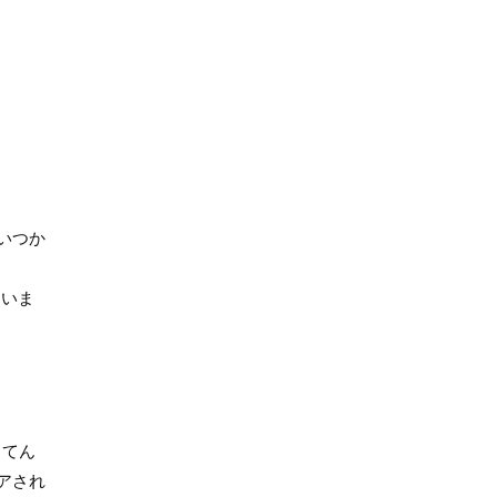
いつか
ていま
してん
アされ