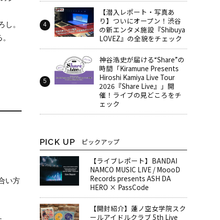
【潜入レポート・写真あ
り】ついにオープン！渋谷
ろし。
の新エンタメ施設『Shibuya
る。
LOVEZ』の全貌をチェック
神谷浩史が届ける“Share”の
時間――「Kiramune Presents
Hiroshi Kamiya Live Tour
2026『Share Live』」開
催！ライブの見どころをチ
ェック
PICK UP
ピックアップ
【ライブレポート】BANDAI
NAMCO MUSIC LIVE / MoooD
Records presents ASH DA
合い方
HERO × PassCode
【開封紹介】蓮ノ空女学院スク
ールアイドルクラブ 5th Live