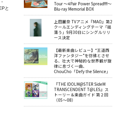
す。
Tour ～4Pair Power Spread!!!!～
EPと
Blu-ray Memorial BOX
上田麗奈 TVアニメ『MAO』第2
クールエンディングテーマ「揺
蕩う」9月30日にシングルリリ
ース決定
【最新楽曲レビュー】“王道西
洋ファンタジー”を彷彿とさせ
る、壮大で神秘的な世界観が旋
律に息づく一曲、
ChouCho「Defy the Silence」
『THE IDOLM@STER SideM
TRANSCENDENT T@LES』ス
トーリー＆楽曲ガイド 第２回
（05～08）