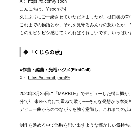
X：
https://x.com/yisoch
こんにちは、Yisochです。
久しぶりにご一緒させていただきましたが、樋口楓の背
これまでの物語とか、それを見守るみんなの想いとか、
ものをビシビシ感じてくれればうれしいです。いっぱい
◆「くじらの歌」
●作曲・編曲：光増ハジメ(FirstCall)
X：
https://x.com/hjmm89
2020年3月25日に「MARBLE」でデビューした樋口
分”が、未来へ向けて重ねて歌う──そんな発想から本楽
デビュー曲からのつながりを強く意識し、これまでの歩
制作を進める中で当時を思い出すような懐かしい気持ち