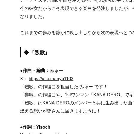
アーティスト活動6年目を迎える今、その歩みの中で培
今の彼女だからこそ表現できる楽曲を発注しましたが、
なりました。
これまでの歩みを静かに映し出しながら次の表現へとつ
◆「烈歌」
●作曲・編曲：みゅー
X：
https://x.com/myu1103
「烈歌」の作編曲を担当した みゅー です！
「響鳴」の作編曲や、1stワンマン「KANA-DERO」
「烈歌」はKANA-DEROのメンバーと共に生み出した曲
燃える想いが皆さんに届きますように！
●作詞：Yisoch