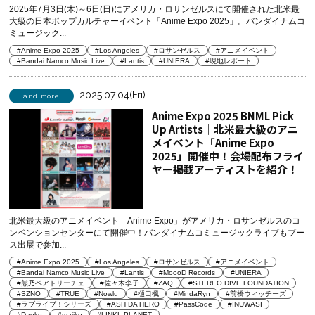
2025年7月3日(木)～6日(日)にアメリカ・ロサンゼルスにて開催された北米最
大級の日本ポップカルチャーイベント「Anime Expo 2025」。バンダイナムコ
ミュージック...
#Anime Expo 2025
#Los Angeles
#ロサンゼルス
#アニメイベント
#Bandai Namco Music Live
#Lantis
#UNIERA
#現地レポート
2025.07.04(Fri)
and more
Anime Expo 2025 BNML Pick
Up Artists│北米最大級のアニ
メイベント「Anime Expo
2025」開催中！会場配布フライ
ヤー掲載アーティストを紹介！
北米最大級のアニメイベント「Anime Expo」がアメリカ・ロサンゼルスのコ
ンベンションセンターにて開催中！バンダイナムコミュージックライブもブー
ス出展で参加...
#Anime Expo 2025
#Los Angeles
#ロサンゼルス
#アニメイベント
#Bandai Namco Music Live
#Lantis
#MoooD Records
#UNIERA
#熊乃ベアトリーチェ
#佐々木李子
#ZAQ
#STEREO DIVE FOUNDATION
#SZNO
#TRUE
#Nowlu
#樋口楓
#MindaRyn
#前橋ウィッチーズ
#ラブライブ！シリーズ
#ASH DA HERO
#PassCode
#INUWASI
#Daoko
#majiko
#LINKL PLANET