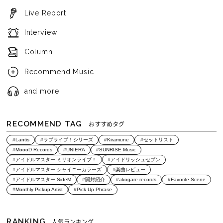
Live Report
Interview
Column
Recommend Music
and more
RECOMMEND TAG
おすすめタグ
#Lantis
#ラブライブ！シリーズ
#Kiramune
#セットリスト
#MoooD Records
#UNIERA
#SUNRISE Music
#アイドルマスター ミリオンライブ！
#アイドリッシュセブン
#アイドルマスター シャイニーカラーズ
#楽曲レビュー
#アイドルマスター SideM
#開封紹介
#akogare records
#Favorite Scene
#Monthly Pickup Artist
#Pick Up Phrase
RANKING
人気ランキング