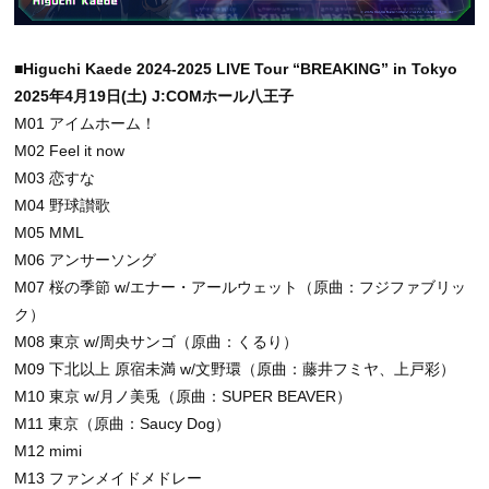
■Higuchi Kaede 2024-2025 LIVE Tour “BREAKING” in Tokyo
2025年4月19日(土) J:COMホール八王子
M01 アイムホーム！
M02 Feel it now
M03 恋すな
M04 野球讃歌
M05 MML
M06 アンサーソング
M07 桜の季節 w/エナー・アールウェット（原曲：フジファブリッ
ク）
M08 東京 w/周央サンゴ（原曲：くるり）
M09 下北以上 原宿未満 w/文野環（原曲：藤井フミヤ、上戸彩）
M10 東京 w/月ノ美兎（原曲：SUPER BEAVER）
M11 東京（原曲：Saucy Dog）
M12 mimi
M13 ファンメイドメドレー