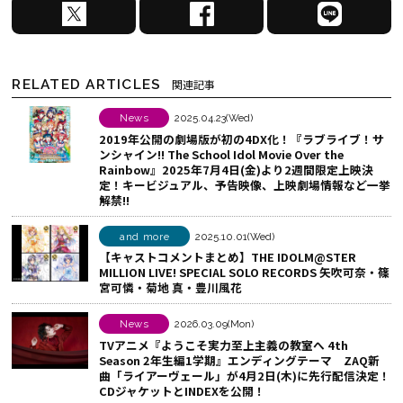
X
F
L
で
a
I
シ
c
N
ェ
e
E
RELATED ARTICLES
関連記事
ア
b
で
す
o
シ
News
2025.04.23(Wed)
2019年公開の劇場版が初の4DX化！『ラブライブ！サ
る
o
ェ
ンシャイン!! The School Idol Movie Over the
k
ア
Rainbow』2025年7月4日(金)より2週間限定上映決
定！キービジュアル、予告映像、上映劇場情報など一挙
で
す
解禁!!
シ
る
ェ
and more
2025.10.01(Wed)
ア
【キャストコメントまとめ】THE IDOLM@STER
MILLION LIVE! SPECIAL SOLO RECORDS 矢吹可奈・篠
す
宮可憐・菊地 真・豊川風花
る
News
2026.03.09(Mon)
TVアニメ『ようこそ実力至上主義の教室へ 4th
Season 2年生編1学期』エンディングテーマ ZAQ新
曲「ライアーヴェール」が4月2日(木)に先行配信決定！
CDジャケットとINDEXを公開！