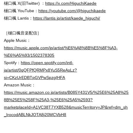
樋口楓 X(旧Twitter) ：
https://x.com/HiguchiKaede
樋口楓 YouTube：
https://youtube.com/@higuchikaede
樋口楓 Lantis：
https://lantis.jp/artist/kaede_higuchi/
［樋口楓音楽配信］
Apple Music：
https://music.apple.com/jp/artist/%E6%A8%8B%E5%8F%A3-
%E6%A5%93/1502378305
Spotify：
https://open.spotify.com/intl-
ja/artist/0qQFPfQRMPx8YuS5ReAsLz?
si=CKzUrEDBTpGVPwSpzgIHFA
Amazon Music：
https://music.amazon.co.jp/artists/B085Y431V5/%25E6%25A8%25
8B%25E5%258F%25A3-%25E6%25A5%2593?
marketplaceId=A1VC38T7YXB528&musicTerritory=JP&ref=dm_sh
_IrocodABLNkJOTA8j20MCVbH8