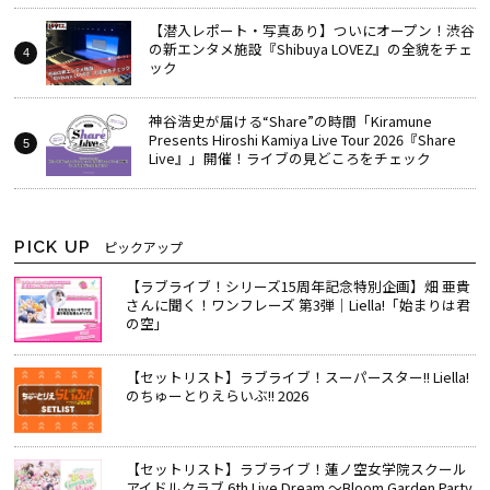
【潜入レポート・写真あり】ついにオープン！渋谷
の新エンタメ施設『Shibuya LOVEZ』の全貌をチェ
ック
神谷浩史が届ける“Share”の時間――「Kiramune
Presents Hiroshi Kamiya Live Tour 2026『Share
Live』」開催！ライブの見どころをチェック
PICK UP
ピックアップ
【ラブライブ！シリーズ15周年記念特別企画】畑 亜貴
さんに聞く！ワンフレーズ 第3弾｜Liella!「始まりは君
の空」
【セットリスト】ラブライブ！スーパースター!! Liella!
のちゅーとりえらいぶ!! 2026
【セットリスト】ラブライブ！蓮ノ空女学院スクール
アイドルクラブ 6th Live Dream ～Bloom Garden Party