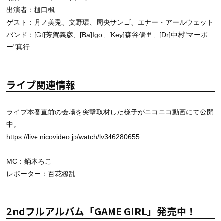
出演者：樋口楓
ゲスト：月ノ美兎、文野環、周央サンゴ、エナー・アールウェット
バンド：[Gt]芳賀義彦、[Ba]Igo、[Key]森谷優里、[Dr]中村"マーボ
ー"真行
ライブ関連情報
ライブ本番直前の会場を突撃取材した様子がニコニコ動画にて公開
中。
https://live.nicovideo.jp/watch/lv346280655
MC：鏑木ろこ
レポーター：百花繚乱
2ndフルアルバム「GAME GIRL」発売中！