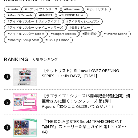
#Lantis
#ラブライブ！シリーズ
#Kiramune
#セットリスト
#MoooD Records
#UNIERA
#SUNRISE Music
#アイドルマスター ミリオンライブ！
#アイドリッシュセブン
#アイドルマスター シャイニーカラーズ
#楽曲レビュー
#アイドルマスター SideM
#akogare records
#開封紹介
#Favorite Scene
#Monthly Pickup Artist
#Pick Up Phrase
RANKING
人気ランキング
【セットリスト】Shibuya LOVEZ OPENING
SERIES「Lantis DAYZ」[DAY.1]
【ラブライブ！シリーズ15周年記念特別企画】畑
亜貴さんに聞く！ワンフレーズ 第1弾｜
Aqours「君のこころは輝いてるかい？」
『THE IDOLM@STER SideM TRANSCENDENT
T@LES』ストーリー＆楽曲ガイド 第1回（01～
04）