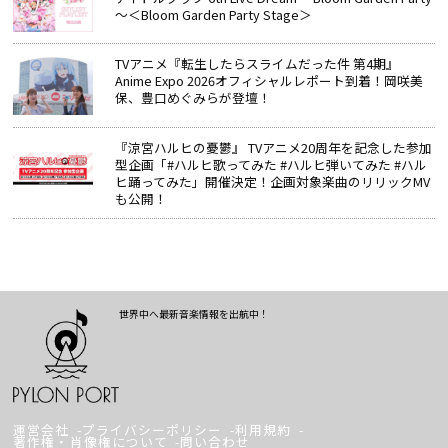
～＜Bloom Garden Party Stage＞
TVアニメ『転生したらスライムだった件 第4期』
Anime Expo 2026オフィシャルレポート到着！岡咲美
保、豊口めぐみらが登壇！
『涼宮ハルヒの憂鬱』 TVアニメ20周年を記念した参加
型企画「#ハルヒ歌ってみた #ハルヒ弾いてみた #ハル
ヒ踊ってみた」開催決定！企画対象楽曲のリリックMV
も公開！
世界中へ最新音楽情報を出航中！
運営会社
プライバシーポリシー
利用規約
著作権・肖像権について
問い合わせ