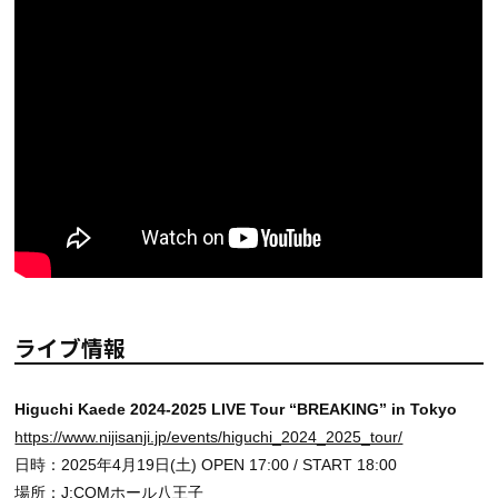
ライブ情報
Higuchi Kaede 2024-2025 LIVE Tour “BREAKING” in Tokyo
https://www.nijisanji.jp/events/higuchi_2024_2025_tour/
日時：2025年4月19日(土) OPEN 17:00 / START 18:00
場所：J:COMホール八王子