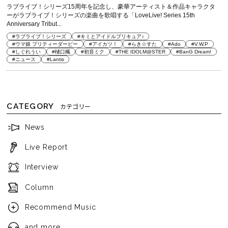
ラブライブ！シリーズ15周年を記念し、豪華アーティスト＆作品キャラクタ
ーがラブライブ！シリーズの楽曲を歌唱する「LoveLive! Series 15th
Anniversary Tribut...
#ラブライブ！シリーズ
#キミとアイドルプリキュア♪
#ウマ娘 プリティーダービー
#アイカツ！
#らき☆すた
#Ado
#V.W.P
#しぐれうい
#樋口楓
#初音ミク
#THE IDOLM@STER
#BanG Dream!
#ニュース
#Lantis
CATEGORY
カテゴリー
News
Live Report
Interview
Column
Recommend Music
and more