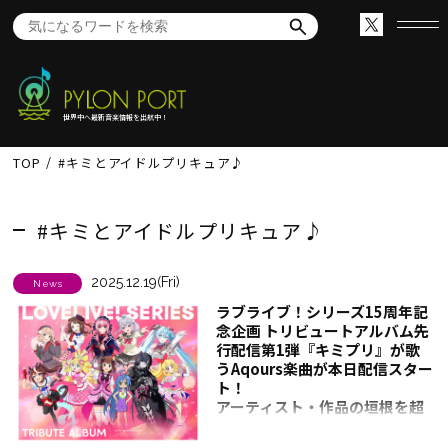
世界中へ最新音楽情報を出航中！
TOP
#キミとアイドルプリキュア♪
#キミとアイドルプリキュア♪
2025.12.19(Fri)
News
ラブライブ！シリーズ15周年記
念企画 トリビュートアルバム先
行配信第1弾『キミプリ』が歌
うAqours楽曲が本日配信スター
ト！
アーティスト・作品の垣根を超
えたキービジュアルも公開！