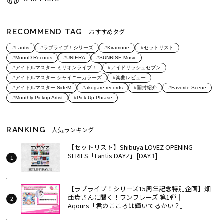
RECOMMEND TAG
おすすめタグ
#Lantis
#ラブライブ！シリーズ
#Kiramune
#セットリスト
#MoooD Records
#UNIERA
#SUNRISE Music
#アイドルマスター ミリオンライブ！
#アイドリッシュセブン
#アイドルマスター シャイニーカラーズ
#楽曲レビュー
#アイドルマスター SideM
#akogare records
#開封紹介
#Favorite Scene
#Monthly Pickup Artist
#Pick Up Phrase
RANKING
人気ランキング
【セットリスト】Shibuya LOVEZ OPENING
SERIES「Lantis DAYZ」[DAY.1]
【ラブライブ！シリーズ15周年記念特別企画】畑
亜貴さんに聞く！ワンフレーズ 第1弾｜
Aqours「君のこころは輝いてるかい？」