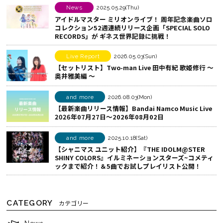
す
o
シ
News
2025.05.29(Thu)
アイドルマスター ミリオンライブ！ 周年記念楽曲ソロ
る
o
ェ
コレクション52週連続リリース企画「SPECIAL SOLO
k
ア
RECORDS」が ギネス世界記録に挑戦！
で
す
シ
る
Live Report
2026.05.03(Sun)
【セットリスト】Two-man Live 田中有紀 歌姫修行 ～
ェ
奥井雅美編 ～
ア
す
and more
2026.08.03(Mon)
る
【最新楽曲リリース情報】Bandai Namco Music Live
2026年07月27日～2026年08月02日
and more
2025.10.18(Sat)
【シャニマス ユニット紹介】『THE IDOLM@STER
SHINY COLORS』イルミネーションスターズ~コメティ
ックまで紹介！＆5曲でお試しプレイリスト公開！
CATEGORY
カテゴリー