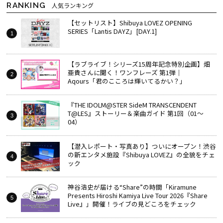
RANKING
人気ランキング
【セットリスト】Shibuya LOVEZ OPENING
SERIES「Lantis DAYZ」[DAY.1]
【ラブライブ！シリーズ15周年記念特別企画】畑
亜貴さんに聞く！ワンフレーズ 第1弾｜
Aqours「君のこころは輝いてるかい？」
『THE IDOLM@STER SideM TRANSCENDENT
T@LES』ストーリー＆楽曲ガイド 第1回（01～
04）
【潜入レポート・写真あり】ついにオープン！渋谷
の新エンタメ施設『Shibuya LOVEZ』の全貌をチェ
ック
神谷浩史が届ける“Share”の時間――「Kiramune
Presents Hiroshi Kamiya Live Tour 2026『Share
Live』」開催！ライブの見どころをチェック