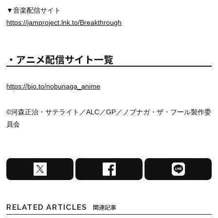
▼音楽配信サイト
https://jamproject.lnk.to/Breakthrough
・アニメ配信サイト一覧
https://bio.to/nobunaga_anime
©河森正治・サテライト／ALC／GP／ノブナガ・ザ・フール製作委
員会
X
F
L
で
a
I
シ
c
N
ェ
e
E
RELATED ARTICLES
関連記事
ア
b
で