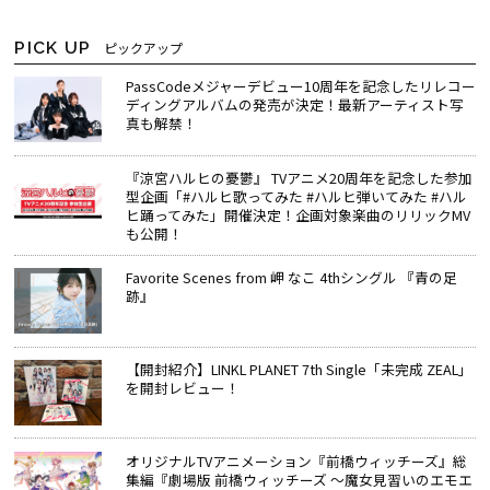
PICK UP
ピックアップ
PassCodeメジャーデビュー10周年を記念したリレコー
ディングアルバムの発売が決定！最新アーティスト写
真も解禁！
『涼宮ハルヒの憂鬱』 TVアニメ20周年を記念した参加
型企画「#ハルヒ歌ってみた #ハルヒ弾いてみた #ハル
ヒ踊ってみた」開催決定！企画対象楽曲のリリックMV
も公開！
Favorite Scenes from 岬 なこ 4thシングル 『青の足
跡』
【開封紹介】LINKL PLANET 7th Single「未完成 ZEAL」
を開封レビュー！
オリジナルTVアニメーション『前橋ウィッチーズ』総
集編『劇場版 前橋ウィッチーズ ～魔女見習いのエモエ