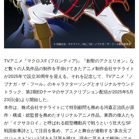
TVアニメ『マクロスF (フロンティア)』『創聖のアクエリオン』な
ど数々の人気作品の制作を手掛けてきたアニメ制作会社サテライト
が2025年で設立30周年を迎える。それを記念して、TVアニメ『ノ
ブナガ・ザ・フール』のキャラクターソングとオリジナルサウンド
トラック、第2期EDテーマのサブスクリプション配信が2025年5月
23日(金)より開始した。
本作は、株式会社サテライトにて特別顧問も務める河森正治氏が原
作・構成・総監督を務めたオリジナルアニメ作品。東西の偉人たち
が「イクサヨロイ」と呼ばれる鎧型機動兵で戦うという壮大なSF
戦国叙事詩として注目を集め、アニメと舞台が連動する“多次元プ
ロジェクト”という試みも話題を呼び、現在に至るまで根強いファ