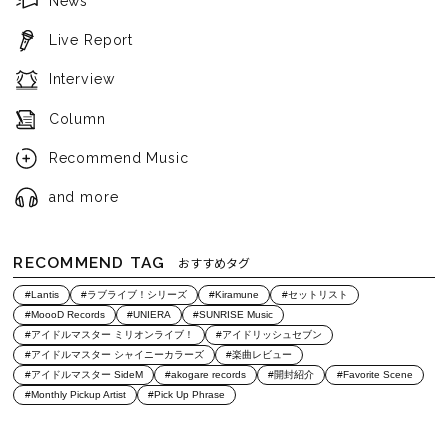
News
Live Report
Interview
Column
Recommend Music
and more
RECOMMEND TAG
おすすめタグ
#Lantis
#ラブライブ！シリーズ
#Kiramune
#セットリスト
#MoooD Records
#UNIERA
#SUNRISE Music
#アイドルマスター ミリオンライブ！
#アイドリッシュセブン
#アイドルマスター シャイニーカラーズ
#楽曲レビュー
#アイドルマスター SideM
#akogare records
#開封紹介
#Favorite Scene
#Monthly Pickup Artist
#Pick Up Phrase