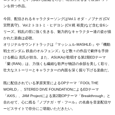
ンを持つ作品。
今回、配信されるキャラクターソングはVol.1 オダ・ノブナガ (CV.
宮野真守)、Vol.2 トヨトミ・ヒデヨシ (CV.梶 裕貴)など含む全6シ
リーズ。戦乱の世に強く生きる、魅力的なキャラクター達の姿が描
かれた楽曲は必聴。
オリジナルサウンドトラックは『マッシュル-MASHLE-』や『機動
戦士ガンダム 鉄血のオルフェンズ』など数々の作品で劇伴を手掛
ける横山 克氏が担当。また、ASUKAが歌唱する第2期EDテーマ
「蘭 (RAN)」は、力強くも繊細な歌声が物語の余韻を美しく彩り、
壮大なストーリーとキャラクターの内面を深く掘り下げる楽曲だ。
既に配信されている茅原実里によるOPテーマ「FOOL THE
WORLD」、STEREO DIVE FOUNDATIONによるEDテーマ
「AXIS」、JAM Projectによる第2期OPテーマ「Breakthrough」と
合わせて、心に残る『ノブナガ・ザ・フール』の名曲を音楽配信サ
ービスサイトで存分にご堪能いただきたい。