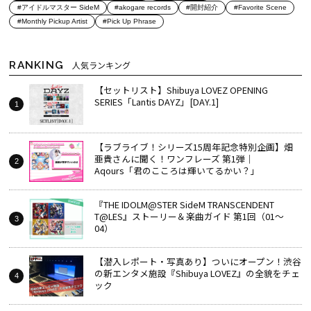
#アイドルマスター SideM
#akogare records
#開封紹介
#Favorite Scene
#Monthly Pickup Artist
#Pick Up Phrase
RANKING
人気ランキング
【セットリスト】Shibuya LOVEZ OPENING
SERIES「Lantis DAYZ」[DAY.1]
【ラブライブ！シリーズ15周年記念特別企画】畑
亜貴さんに聞く！ワンフレーズ 第1弾｜
Aqours「君のこころは輝いてるかい？」
『THE IDOLM@STER SideM TRANSCENDENT
T@LES』ストーリー＆楽曲ガイド 第1回（01～
04）
【潜入レポート・写真あり】ついにオープン！渋谷
の新エンタメ施設『Shibuya LOVEZ』の全貌をチェ
ック