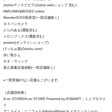
Joshinディスクピア(Joshin webショップ 含む)
HMV,HMV&BOOKS online
WonderGOO/新星堂(一部店舗除く)
ヨドバシカメラ
とらのあな(通販含む)
メロンブックス(通販含む)
amiami(オンラインショップ)
げっちゅ屋(Getchu.com)
赤い熊さん
ネオ・ウィング
喜久屋書店漫画館(一部店舗除く)
※一部実施のない店舗もございます。
［店舗別特典］
A-on STORE/A-on STORE Powered by A!SMART：ミニブロマイ
ド
アニメイト：ミニフォト(54mm×86mm)＆メタリックシール