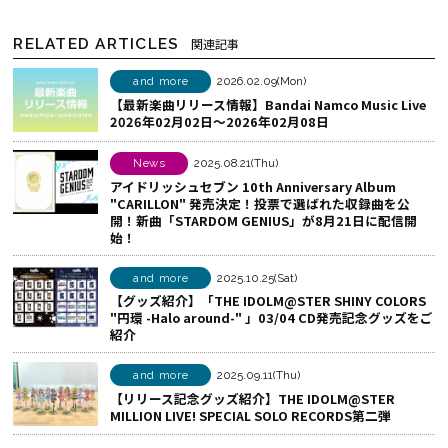
シ
c
N
ェ
e
E
RELATED ARTICLES
関連記事
ア
b
で
す
o
シ
and more
2026.02.09(Mon)
【最新楽曲リリース情報】Bandai Namco Music Live
る
o
ェ
2026年02月02日～2026年02月08日
k
ア
で
す
News
2025.08.21(Thu)
シ
る
アイドリッシュセブン 10th Anniversary Album
"CARILLON" 発売決定！投票で選ばれた収録曲を公
ェ
開！新曲「STARDOM GENIUS」が8月21日に配信開
ア
始！
す
and more
2025.10.25(Sat)
る
【グッズ紹介】「THE IDOLM@STER SHINY COLORS
"円環 -Halo around-" 」03/04 CD発売記念グッズをご
紹介
and more
2025.09.11(Thu)
【リリース記念グッズ紹介】THE IDOLM@STER
MILLION LIVE! SPECIAL SOLO RECORDS第二弾