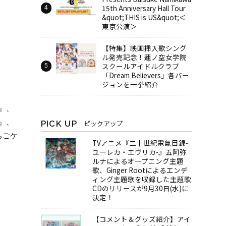
15th Anniversary Hall Tour
&quot;THIS is US&quot;＜
東京公演＞
【特集】映画挿入歌シング
ル発売記念！蓮ノ空女学院
スクールアイドルクラブ
「Dream Believers」各バー
ジョンを一挙紹介
』、
』、
PICK UP
ピックアップ
ちごケ
TVアニメ『二十世紀電氣目録-
ユーレカ・エヴリカ-』五阿弥
ルナによるオープニング主題
歌、Ginger Rootによるエンデ
ィング主題歌を収録した主題歌
CDのリリースが9月30日(水)に
決定！
【コメント＆グッズ紹介】アイ