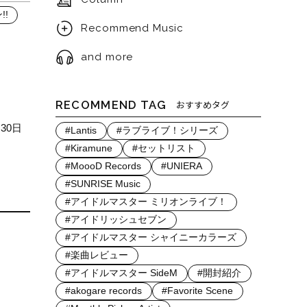
!
Recommend Music
and more
RECOMMEND TAG
おすすめタグ
30日
#Lantis
#ラブライブ！シリーズ
#Kiramune
#セットリスト
#MoooD Records
#UNIERA
#SUNRISE Music
#アイドルマスター ミリオンライブ！
#アイドリッシュセブン
#アイドルマスター シャイニーカラーズ
#楽曲レビュー
#アイドルマスター SideM
#開封紹介
#akogare records
#Favorite Scene