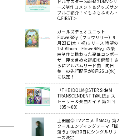
ドルマスター SideM 2DMVシリ
ーズ制作コメント＆グッズサン
プルご紹介！＜もふもふえん・
C.FIRST＞
ガールズデュオユニット
FloweRiЯy（フラワリリー）9
月23日(水・祝)リリース 待望の
1st Album「FloweRiЯy」の楽
曲制作に携わった豪華コンポー
ザー陣を含めた詳細を解禁！さ
らにアルバムリード曲「向日
葵」の先行配信が8月26日(水)
に決定！
『THE IDOLM@STER SideM
TRANSCENDENT T@LES』ス
トーリー＆楽曲ガイド 第２回
（05～08）
上田麗奈 TVアニメ『MAO』第2
クールエンディングテーマ「揺
蕩う」9月30日にシングルリリ
ース決定