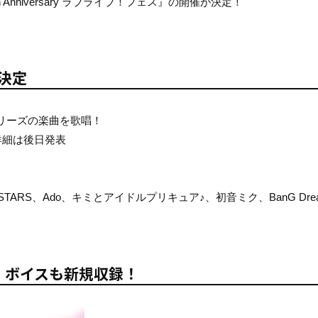
5th Anniversary ラブライブ！フェス』の開催が決定！
決定
リーズの楽曲を歌唱！
詳細は後日発表
ALLSTARS、Ado、キミとアイドルプリキュア♪、初音ミク、BanG Dr
決定！ボイスも新規収録！