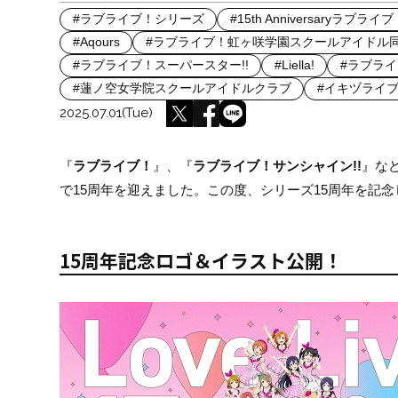
#ラブライブ！シリーズ
#15th Anniversaryラブラ
#Aqours
#ラブライブ！虹ヶ咲学園スクールアイドル
#ラブライブ！スーパースター!!
#Liella!
#ラブラ
#蓮ノ空女学院スクールアイドルクラブ
#イキヅライブ！L
2025.07.01(Tue)
『
ラブライブ！
』、『
ラブライブ！サンシャイン!!
』な
で15周年を迎えました。この度、シリーズ15周年を記
15周年記念ロゴ＆イラスト公開！