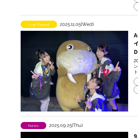
2025.11.05(Wed)
Live Report
イ
2
ン
ト
2025.09.25(Thu)
News
9