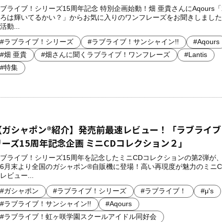
ブライブ！シリーズ15周年記念 特別企画始動！畑 亜貴さんにAqours
ろは輝いてるかい？」からお気に入りのワンフレーズをお聞きしました
活動...
#ラブライブ！シリーズ
#ラブライブ！サンシャイン!!
#Aqours
#畑 亜貴
#畑さんに聞くラブライブ！ワンフレーズ
#Lantis
#特集
【ガシャポン®紹介】発売前最速レビュー！「ラブライブ
リーズ15周年記念企画 ミニCDコレクション２」
ブライブ！シリーズ15周年を記念したミニCDコレクションの第2弾が、2
6月末より全国のガシャポン®自販機に登場！高い再現度が魅力のミニC
レビュー...
#ガシャポン
#ラブライブ！シリーズ
#ラブライブ！
#μ's
#ラブライブ！サンシャイン!!
#Aqours
#ラブライブ！虹ヶ咲学園スクールアイドル同好会