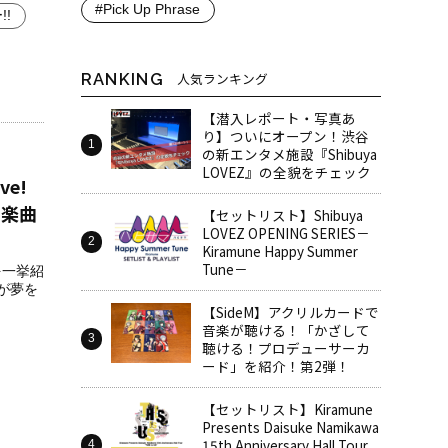
#Pick Up Phrase
!
RANKING
人気ランキング
【潜入レポート・写真あ
り】ついにオープン！渋谷
の新エンタメ施設『Shibuya
LOVEZ』の全貌をチェック
e!
れる楽曲
【セットリスト】Shibuya
LOVEZ OPENING SERIES－
Kiramune Happy Summer
Tune－
を一挙紹
が夢を
【SideM】アクリルカードで
音楽が聴ける！「かざして
聴ける！プロデューサーカ
ード」を紹介！第2弾！
【セットリスト】Kiramune
Presents Daisuke Namikawa
15th Anniversary Hall Tour