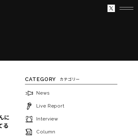
CATEGORY
カテゴリー
News
Live Report
んに
Interview
てる
Column