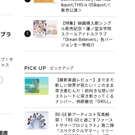
&quot;THIS is US&quot;＜
東京公演＞
【特集】映画挿入歌シング
ル発売記念！蓮ノ空女学院
ラブラ
スクールアイドルクラブ
「Dream Believers」各バー
ジョンを一挙紹介
イブ！サ
キャス
PICK UP
ピックアップ
【最新楽曲レビュー】まだまだ
新しい世界が見たい！このまま
突き進むんだ！前向きな想いが
ストレートに突き刺さってくる
ナンバー、柿原徹也「DRILL」
RE-GE 新アーティスト写真解
禁！『RE-GEと過ごすファース
トサマープロジェクト』第二弾
「スペクタクルサマー」リリー
公開直