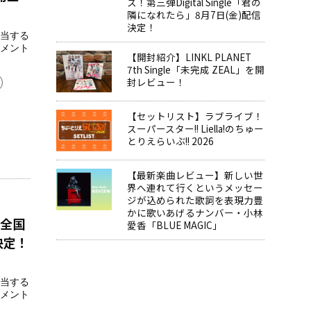
ス！第三弾Digital Single「君の
隣になれたら」8月7日(金)配信
決定！
当する
メント
【開封紹介】LINKL PLANET
7th Single「未完成 ZEAL」を開
封レビュー！
【セットリスト】ラブライブ！
スーパースター!! Liella!のちゅー
とりえらいぶ!! 2026
【最新楽曲レビュー】新しい世
界へ連れて行くというメッセー
ジが込められた歌詞を表現力豊
かに歌いあげるナンバー・小林
)全国
愛香「BLUE MAGIC」
布決定！
当する
メント