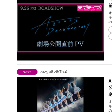
オ
キ
の
2025.08.28(Thu)
News
公
オ
キ
の