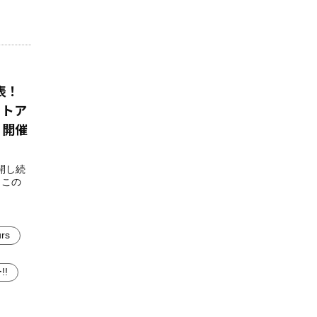
表！
ートア
 開催
開し続
。この
rs
!