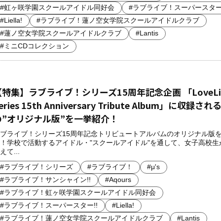
#虹ヶ咲学園スクールアイドル同好会
#ラブライブ！スーパースター!
#Liella!
#ラブライブ！蓮ノ空女学院スクールアイドルクラブ
#蓮ノ空女学院スクールアイドルクラブ
#Lantis
#ミニCDコレクション
【特集】ラブライブ！シリーズ15周年記念企画 「LoveLiv
eries 15th Anniversary Tribute Album」に収録さ
の”オリジナル版”を一挙紹介！
ブライブ！シリーズ15周年記念トリビュートアルバムのオリジナル版
！学校で活動するアイドル・"スクールアイドル"を通して、女子高校生
えて...
#ラブライブ！シリーズ
#ラブライブ！
#μ's
#ラブライブ！サンシャイン!!
#Aqours
#ラブライブ！虹ヶ咲学園スクールアイドル同好会
#ラブライブ！スーパースター!!
#Liella!
#ラブライブ！蓮ノ空女学院スクールアイドルクラブ
#Lantis