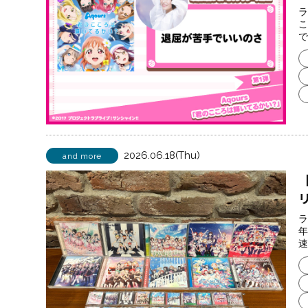
ラ
こ
で
2026.06.18(Thu)
and more
ラ
年
速