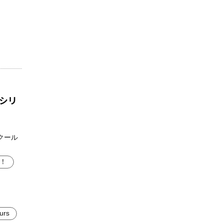
シリ
クール
ブ！
urs