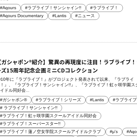
#Aqours
#ラブライブ！サンシャイン!!
#ラブライブ！
#Aqours Documentary
#Lantis
#ニュース
【ガシャポン®紹介】驚異の再現度に注目！ラブライブ！
ーズ15周年記念企画ミニCDコレクション
010年に『ラブライブ！』がプロジェクト発表されて以来、『ラブライ
！』、『ラブライブ！サンシャイン!!』、『ラブライブ！虹ヶ咲学園ス
イドル同好会...
#ガシャポン®
#ラブライブ！シリーズ
#Lantis
#ラブライ
# ラブライブ！サンシャイン!!
#ラブライブ！虹ヶ咲学園スクールアイドル同好会
#ラブライブ！スーパースター!!
#ラブライブ！蓮ノ空女学院スクールアイドルクラブ
#μ's
#Aqo