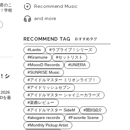
「君のこ
Recommend Music
！学校
and more
RECOMMEND TAG
おすすめタグ
#Lantis
#ラブライブ！シリーズ
#Kiramune
#セットリスト
#MoooD Records
#UNIERA
#SUNRISE Music
！シ
#アイドルマスター ミリオンライブ！
#アイドリッシュセブン
026
#アイドルマスター シャイニーカラーズ
Dを最
#楽曲レビュー
#アイドルマスター SideM
#開封紹介
#akogare records
#Favorite Scene
#Monthly Pickup Artist