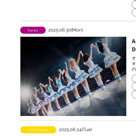
2025.06.30(Mon)
News
D
オ
キ
の
2025.06.24(Tue)
Live Report