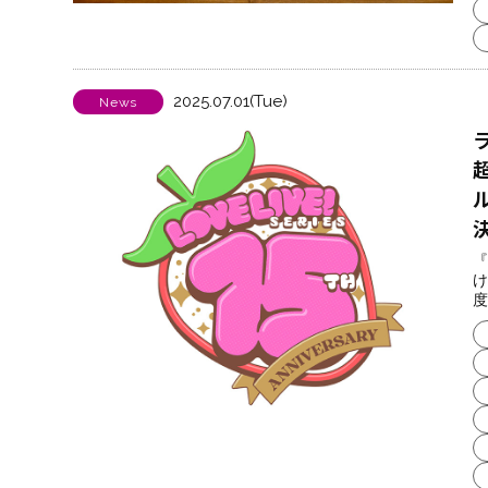
2025.07.01(Tue)
News
ル
『
け
度