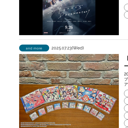
2025.07.23(Wed)
and more
2
ブ
ア