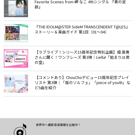
Favorite Scenes from 岬 なこ 4thシングル 『青の足
跡』
『THE IDOLM@STER SideM TRANSCENDENT T@LES』
ストーリー＆楽曲ガイド 第1回（01～04）
【ラブライブ！シリーズ15周年記念特別企画】畑 亜貴
さんに聞く！ワンフレーズ 第3弾｜Liella!「始まりは君
の空」
【コメントあり】ChouChoデビュー15周年記念プレイ
リスト 第3弾｜「風のソルフェ」「piece of youth」な
ど5曲を紹介
世界中へ最新音楽情報を出航中！