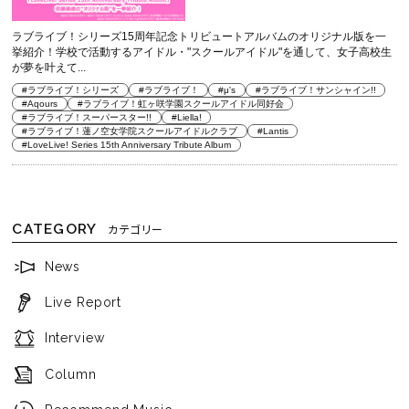
ラブライブ！シリーズ15周年記念トリビュートアルバムのオリジナル版を一
挙紹介！学校で活動するアイドル・"スクールアイドル"を通して、女子高校生
が夢を叶えて...
#ラブライブ！シリーズ
#ラブライブ！
#μ's
#ラブライブ！サンシャイン!!
#Aqours
#ラブライブ！虹ヶ咲学園スクールアイドル同好会
#ラブライブ！スーパースター!!
#Liella!
#ラブライブ！蓮ノ空女学院スクールアイドルクラブ
#Lantis
#LoveLive! Series 15th Anniversary Tribute Album
CATEGORY
カテゴリー
News
Live Report
Interview
Column