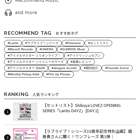
Recommend Music
and more
RECOMMEND TAG
おすすめタグ
#Lantis
#ラブライブ！シリーズ
#Kiramune
#セットリスト
#MoooD Records
#UNIERA
#SUNRISE Music
#アイドルマスター ミリオンライブ！
#アイドリッシュセブン
#アイドルマスター シャイニーカラーズ
#楽曲レビュー
#アイドルマスター SideM
#akogare records
#開封紹介
#Favorite Scene
#Monthly Pickup Artist
#Pick Up Phrase
RANKING
人気ランキング
【セットリスト】Shibuya LOVEZ OPENING
SERIES「Lantis DAYZ」[DAY.1]
【ラブライブ！シリーズ15周年記念特別企画】畑
亜貴さんに聞く！ワンフレーズ 第1弾｜