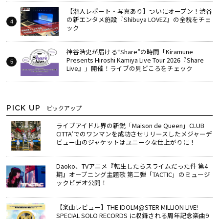
【潜入レポート・写真あり】ついにオープン！渋谷
の新エンタメ施設『Shibuya LOVEZ』の全貌をチェ
ック
神谷浩史が届ける“Share”の時間――「Kiramune
Presents Hiroshi Kamiya Live Tour 2026『Share
Live』」開催！ライブの見どころをチェック
PICK UP
ピックアップ
ライブアイドル界の新鋭「Maison de Queen」CLUB
CITTA’でのワンマンを成功させリリースしたメジャーデ
ビュー曲のジャケットはユニークな仕上がりに！
Daoko、TVアニメ『転生したらスライムだった件 第4
期』オープニング主題歌 第二弾「TACTIC」のミュージ
ックビデオ公開！
【楽曲レビュー】THE IDOLM@STER MILLION LIVE!
SPECIAL SOLO RECORDS に収録される周年記念楽曲9