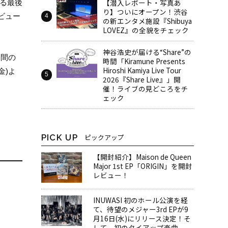
【潜入レポート・写真あ
よる最後
り】ついにオープン！渋谷
ブビュー
の新エンタメ施設『Shibuya
LOVEZ』の全貌をチェック
神谷浩史が届ける“Share”の
月間の
時間――「Kiramune Presents
Hiroshi Kamiya Live Tour
金)よ
2026『Share Live』」開
催！ライブの見どころをチ
ェック
PICK UP
ピックアップ
【開封紹介】Maison de Queen
Major 1st EP「ORIGIN」を開封
レビュー！
INUWASI 初のホール公演を経
て、待望のメジャー3rd EPが9
月16日(水)にリリース決定！そ
して、初のタイアップ楽曲