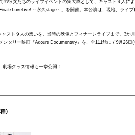
れまでの彼女たちのライブイベントの集大成として、キャスト９人に
nale LoveLive! ～永久stage～」を開催。本公演は、現地、ライ
けたキャスト９人の想いを、当時の映像とフィナーレライブまで、3か
ー映画『Aqours Documentary』を、全111館にて9月26日(
、劇場グッズ情報も一挙公開！
9種）