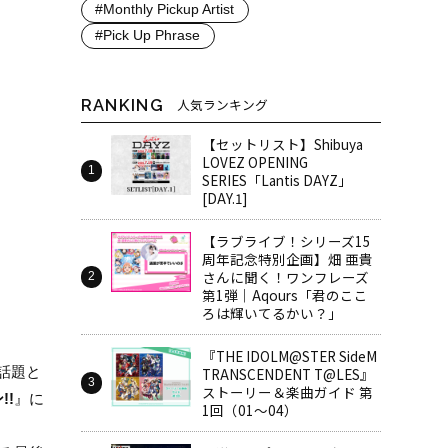
#Monthly Pickup Artist
#Pick Up Phrase
RANKING
人気ランキング
【セットリスト】Shibuya
LOVEZ OPENING
SERIES「Lantis DAYZ」
[DAY.1]
【ラブライブ！シリーズ15
周年記念特別企画】畑 亜貴
さんに聞く！ワンフレーズ
第1弾｜Aqours「君のここ
ろは輝いてるかい？」
『THE IDOLM@STER SideM
話題と
TRANSCENDENT T@LES』
ストーリー＆楽曲ガイド 第
!!
』に
1回（01～04）