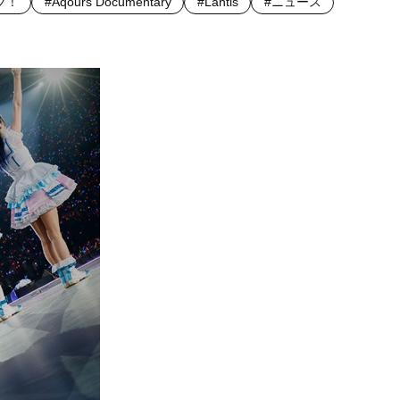
ブ！
#Aqours Documentary
#Lantis
#ニュース