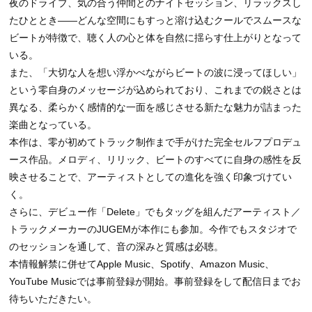
夜のドライブ、気の合う仲間とのナイトセッション、リラックスし
たひととき——どんな空間にもすっと溶け込むクールでスムースな
ビートが特徴で、聴く人の心と体を自然に揺らす仕上がりとなって
いる。
また、「大切な人を想い浮かべながらビートの波に浸ってほしい」
という零自身のメッセージが込められており、これまでの鋭さとは
異なる、柔らかく感情的な一面を感じさせる新たな魅力が詰まった
楽曲となっている。
本作は、零が初めてトラック制作まで手がけた完全セルフプロデュ
ース作品。メロディ、リリック、ビートのすべてに自身の感性を反
映させることで、アーティストとしての進化を強く印象づけてい
く。
さらに、デビュー作「Delete」でもタッグを組んだアーティスト／
トラックメーカーのJUGEMが本作にも参加。今作でもスタジオで
のセッションを通して、音の深みと質感は必聴。
本情報解禁に併せてApple Music、Spotify、Amazon Music、
YouTube Musicでは事前登録が開始。事前登録をして配信日までお
待ちいただきたい。