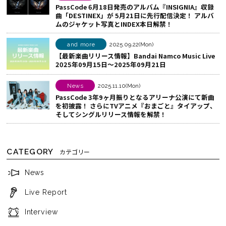
PassCode 6月18日発売のアルバム『INSIGNIA』収録
ア
曲「DESTINEX」が 5月21日に先行配信決定！ アルバ
ムのジャケット写真とINDEX本日解禁！
す
る
and more
2025.09.22(Mon)
【最新楽曲リリース情報】Bandai Namco Music Live
2025年09月15日～2025年09月21日
News
2025.11.10(Mon)
PassCode 3年9ヶ月振りとなるアリーナ公演にて新曲
を初披露！ さらにTVアニメ『おまごと』タイアップ、
そしてシングルリリース情報を解禁！
CATEGORY
カテゴリー
News
Live Report
Interview