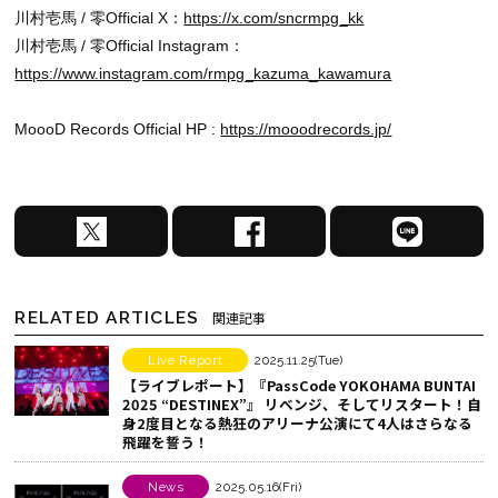
川村壱馬 / 零Official X：
https://x.com/sncrmpg_kk
川村壱馬 / 零Official Instagram：
https://www.instagram.com/rmpg_kazuma_kawamura
MoooD Records Official HP :
https://mooodrecords.jp/
X
F
L
で
a
I
シ
c
N
ェ
e
E
RELATED ARTICLES
関連記事
ア
b
で
す
o
シ
Live Report
2025.11.25(Tue)
【ライブレポート】『PassCode YOKOHAMA BUNTAI
る
o
ェ
2025 “DESTINEX”』 リベンジ、そしてリスタート！自
k
ア
身2度目となる熱狂のアリーナ公演にて4人はさらなる
飛躍を誓う！
で
す
シ
る
News
2025.05.16(Fri)
ェ