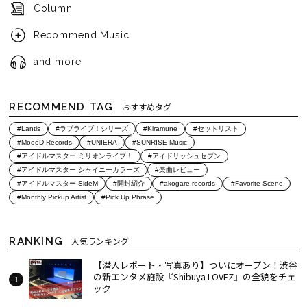
Column
Recommend Music
and more
RECOMMEND TAG
おすすめタグ
#Lantis
#ラブライブ！シリーズ
#Kiramune
#セットリスト
#MoooD Records
#UNIERA
#SUNRISE Music
#アイドルマスター ミリオンライブ！
#アイドリッシュセブン
#アイドルマスター シャイニーカラーズ
#楽曲レビュー
#アイドルマスター SideM
#開封紹介
#akogare records
#Favorite Scene
#Monthly Pickup Artist
#Pick Up Phrase
RANKING
人気ランキング
【潜入レポート・写真あり】ついにオープン！渋谷
の新エンタメ施設『Shibuya LOVEZ』の全貌をチェ
ック