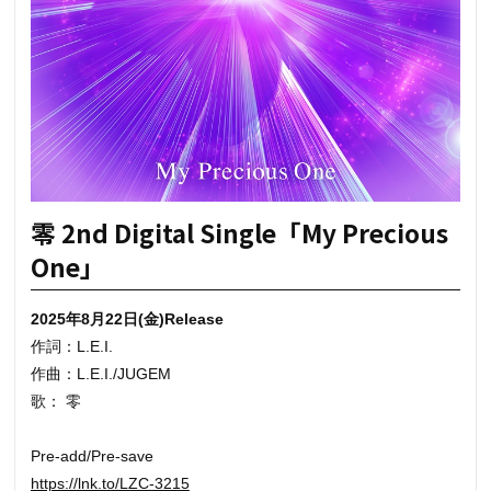
零 2nd Digital Single「My Precious
One」
2025年8月22日(金)Release
作詞：L.E.I.
作曲：L.E.I./JUGEM
歌： 零
Pre-add/Pre-save
https://lnk.to/LZC-3215