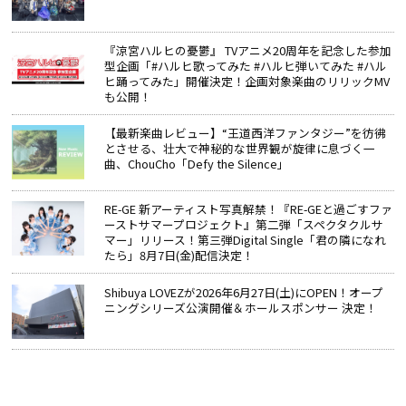
『涼宮ハルヒの憂鬱』 TVアニメ20周年を記念した参加
型企画「#ハルヒ歌ってみた #ハルヒ弾いてみた #ハル
ヒ踊ってみた」開催決定！企画対象楽曲のリリックMV
も公開！
【最新楽曲レビュー】“王道西洋ファンタジー”を彷彿
とさせる、壮大で神秘的な世界観が旋律に息づく一
曲、ChouCho「Defy the Silence」
RE-GE 新アーティスト写真解禁！『RE-GEと過ごすファ
ーストサマープロジェクト』第二弾「スペクタクルサ
マー」リリース！第三弾Digital Single「君の隣になれ
たら」8月7日(金)配信決定！
Shibuya LOVEZが2026年6月27日(土)にOPEN！オープ
ニングシリーズ公演開催＆ホールスポンサー 決定！