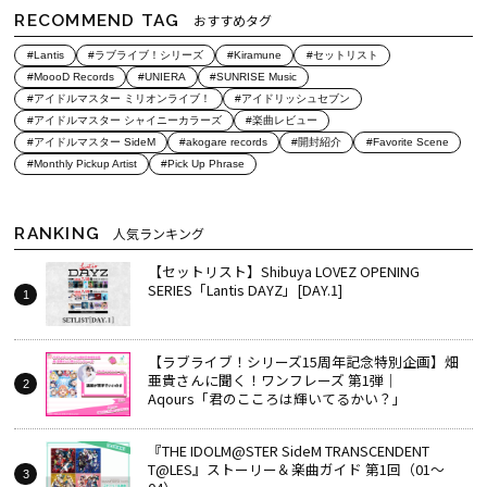
RECOMMEND TAG
おすすめタグ
#Lantis
#ラブライブ！シリーズ
#Kiramune
#セットリスト
#MoooD Records
#UNIERA
#SUNRISE Music
#アイドルマスター ミリオンライブ！
#アイドリッシュセブン
#アイドルマスター シャイニーカラーズ
#楽曲レビュー
#アイドルマスター SideM
#akogare records
#開封紹介
#Favorite Scene
#Monthly Pickup Artist
#Pick Up Phrase
RANKING
人気ランキング
【セットリスト】Shibuya LOVEZ OPENING
SERIES「Lantis DAYZ」[DAY.1]
【ラブライブ！シリーズ15周年記念特別企画】畑
亜貴さんに聞く！ワンフレーズ 第1弾｜
Aqours「君のこころは輝いてるかい？」
『THE IDOLM@STER SideM TRANSCENDENT
T@LES』ストーリー＆楽曲ガイド 第1回（01～