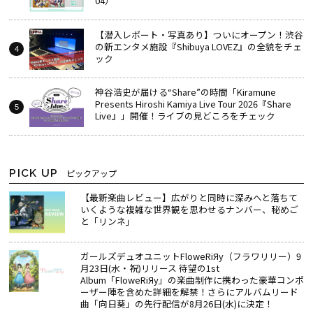
04）
【潜入レポート・写真あり】ついにオープン！渋谷
の新エンタメ施設『Shibuya LOVEZ』の全貌をチェ
ック
神谷浩史が届ける“Share”の時間――「Kiramune
Presents Hiroshi Kamiya Live Tour 2026『Share
Live』」開催！ライブの見どころをチェック
PICK UP
ピックアップ
【最新楽曲レビュー】広がりと同時に深みへと落ちて
いくような複雑な世界観を思わせるナンバー、秘めご
と「リンネ」
ガールズデュオユニットFloweRiЯy（フラワリリー）9
月23日(水・祝)リリース 待望の1st
Album「FloweRiЯy」の楽曲制作に携わった豪華コンポ
ーザー陣を含めた詳細を解禁！さらにアルバムリード
曲「向日葵」の先行配信が8月26日(水)に決定！