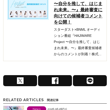
〜自分を推して、はじま
れ未来。〜』最終審査に
向けての候補者コメント
を公開！
スターダスト×BNML オーディ
ション番組『HAJIMARE
Project 〜自分を推して、はじ
まれ未来。〜』最終審査候補者
からのコメントが到着！株式...
X
F
L
で
a
I
シ
c
N
ェ
e
E
RELATED ARTICLES
関連記事
ア
b
で
す
o
シ
News
2026.06.26(Fri)