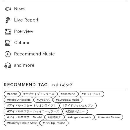
News
Live Report
Interview
Column
Recommend Music
and more
RECOMMEND TAG
おすすめタグ
#Lantis
#ラブライブ！シリーズ
#Kiramune
#セットリスト
#MoooD Records
#UNIERA
#SUNRISE Music
#アイドルマスター ミリオンライブ！
#アイドリッシュセブン
#アイドルマスター シャイニーカラーズ
#楽曲レビュー
#アイドルマスター SideM
#開封紹介
#akogare records
#Favorite Scene
#Monthly Pickup Artist
#Pick Up Phrase