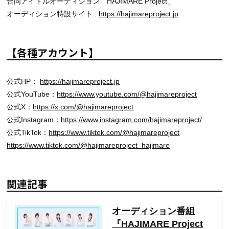
合同アイドルオーディション「HAJIMARE Project」
オーディション特設サイト :
https://hajimareproject.jp
【各種アカウント】
公式HP：
https://hajimareproject.jp
公式YouTube：
https://www.youtube.com/@hajimareproject
公式X：
https://x.com/@hajimareproject
公式Instagram：
https://www.instagram.com/hajimareproject/
公式TikTok：
https://www.tiktok.com/@hajimareproject
https://www.tiktok.com/@hajimareproject_hajimare
関連記事
オーディション番組
『HAJIMARE Project