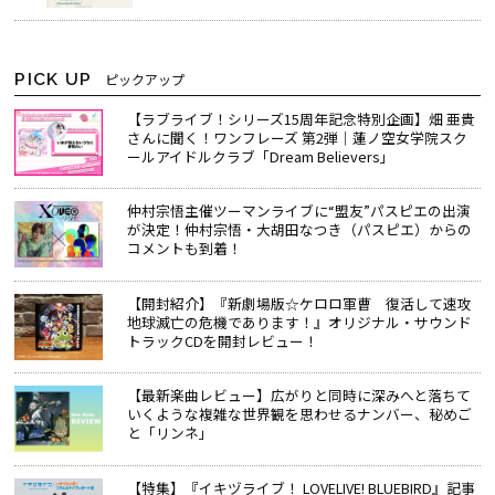
PICK UP
ピックアップ
【ラブライブ！シリーズ15周年記念特別企画】畑 亜貴
さんに聞く！ワンフレーズ 第2弾｜蓮ノ空女学院スク
ールアイドルクラブ「Dream Believers」
仲村宗悟主催ツーマンライブに“盟友”パスピエの出演
が決定！仲村宗悟・大胡田なつき（パスピエ）からの
コメントも到着！
【開封紹介】『新劇場版☆ケロロ軍曹 復活して速攻
地球滅亡の危機であります！』オリジナル・サウンド
トラックCDを開封レビュー！
【最新楽曲レビュー】広がりと同時に深みへと落ちて
いくような複雑な世界観を思わせるナンバー、秘めご
と「リンネ」
【特集】『イキヅライブ！ LOVELIVE! BLUEBIRD』記事