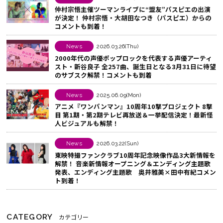
仲村宗悟主催ツーマンライブに“盟友”パスピエの出演
る
o
ェ
が決定！ 仲村宗悟・大胡田なつき（パスピエ）からの
k
ア
コメントも到着！
で
す
シ
る
News
2026.03.26(Thu)
2000年代の声優ポップロックを代表する声優アーティ
ェ
スト・新谷良子 全257曲、誕生日となる3月31日に待望
ア
のサブスク解禁！コメントも到着
す
News
2025.06.09(Mon)
る
アニメ『ワンパンマン』10周年10撃プロジェクト 8撃
目 第1期・第2期テレビ再放送＆一挙配信決定！最新怪
人ビジュアルも解禁！
News
2026.03.22(Sun)
東映特撮ファンクラブ10周年記念映像作品3大新情報を
解禁！ 音楽新情報オープニング＆エンディング主題歌
発表、エンディング主題歌 奥井雅美×田中有紀コメン
ト到着！
CATEGORY
カテゴリー