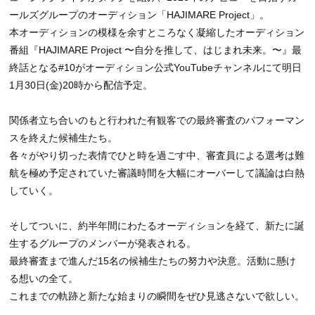
ールズグループのオーディション「HAJIMARE Project」。
本オーディションの模様を余すところなく凝縮したオーディション
番組『HAJIMARE Project 〜自分を推して、はじまれ未来。〜』最
終話となる#10がオーディション公式YouTubeチャンネルにて明日
1月30日(金)20時から配信予定。
関係者立ち合いのもと行われた有観客での最終審査のパフォーマン
スを終えた候補生たち。
各々がやり切った表情でひと時を過ごす中、審査員による選考は難
航を極め予定されていた審議時間を大幅にオーバーして議論は白熱
していく。
そしてついに、約半年間にわたるオーディションを経て、新たに誕
生するグループのメンバーが発表される。
最終審査まで進んだ15名の候補生たちの努力や決意。活動に懸け
る想いの全て。
これまでの軌跡と新たな始まりの瞬間をぜひ見逃さないで欲しい。