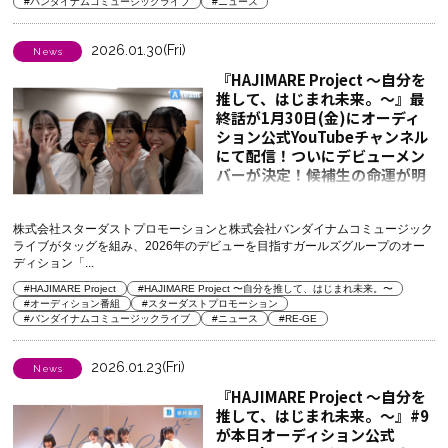
#バンダイナムコミュージックライブ
#ニュース
2026.01.30(Fri)
News
『HAJIMARE Project 〜自分を
推して、はじまれ未来。〜』最
終話が1月30日(金)にオーディ
ション公式YouTubeチャンネル
にて配信！ついにデビューメン
バーが決定！候補生の命運が明
かされる！
株式会社スターダストプロモーションと株式会社バンダイナムコミュージック
ライブがタッグを組み、2026年のデビューを目指すガールズグループのオー
ディション「...
#HAJIMARE Project
#HAJIMARE Project 〜自分を推して、はじまれ未来。〜
#オーディション番組
#スターダストプロモーション
#バンダイナムコミュージックライブ
#ニュース
#RE-GE
2026.01.23(Fri)
News
『HAJIMARE Project 〜自分を
推して、はじまれ未来。〜』#9
が本日オーディション公式