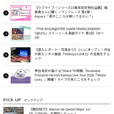
【ラブライブ！シリーズ15周年記念特別企画】畑
亜貴さんに聞く！ワンフレーズ 第1弾｜
Aqours「君のこころは輝いてるかい？」
『THE IDOLM@STER SideM TRANSCENDENT
T@LES』ストーリー＆楽曲ガイド 第1回（01～
04）
【潜入レポート・写真あり】ついにオープン！渋谷
の新エンタメ施設『Shibuya LOVEZ』の全貌をチェ
ック
神谷浩史が届ける“Share”の時間――「Kiramune
Presents Hiroshi Kamiya Live Tour 2026『Share
Live』」開催！ライブの見どころをチェック
PICK UP
ピックアップ
【開封紹介】Maison de Queen Major 1st
EP「ORIGIN」を開封レビュー！