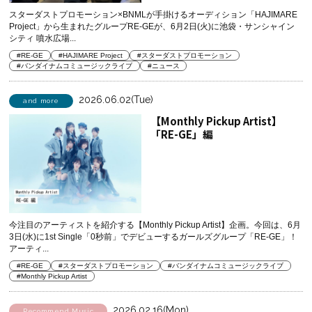
ャケットを解禁！振付は元
TEAM SHACHI坂本遥奈が務め
スターダストプロモーション×BNMLが手掛けるオーディション「HAJIMARE
Project」から生まれたグループRE-GEが、6月2日(火)に池袋・サンシャイン
る爽快サマーチューン！
シティ 噴水広場...
#RE-GE
#HAJIMARE Project
#スターダストプロモーション
#バンダイナムコミュージックライブ
#ニュース
2026.06.02(Tue)
and more
【Monthly Pickup Artist】
「RE-GE」編
今注目のアーティストを紹介する【Monthly Pickup Artist】企画。今回は、6月
3日(水)に1st Single「0秒前」でデビューするガールズグループ「RE-GE」！
アーティ...
#RE-GE
#スターダストプロモーション
#バンダイナムコミュージックライブ
#Monthly Pickup Artist
2026.02.16(Mon)
Recommend Music