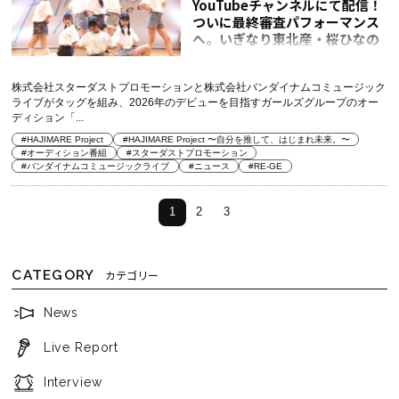
YouTubeチャンネルにて配信！
ついに最終審査パフォーマンス
へ。いぎなり東北産・桜ひなの
「ここにいるみんながアイドル
だよ」
株式会社スターダストプロモーションと株式会社バンダイナムコミュージック
ライブがタッグを組み、2026年のデビューを目指すガールズグループのオー
ディション「...
#HAJIMARE Project
#HAJIMARE Project 〜自分を推して、はじまれ未来。〜
#オーディション番組
#スターダストプロモーション
#バンダイナムコミュージックライブ
#ニュース
#RE-GE
1
2
3
CATEGORY
カテゴリー
News
Live Report
Interview