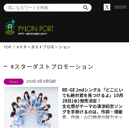
世界中へ最新音楽情報を出航中！
TOP
#スターダストプロモーション
#スターダストプロモーション
2026.08.08(Sat)
News
RE-GE 2ndシングル「どこにい
ても絶対君を見つけるよ」10月
28日(水)発売決定！
文化祭がテーマの清涼初恋ソン
グを手掛けるのは、作詞・畑亜
貴、作曲・山口朗彦の強力タッ
グ！RE-GE初のユニット楽曲も
収録！