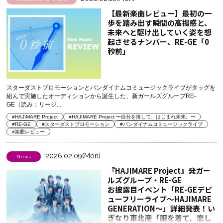
【最新楽曲レビュー】最初の一
歩を踏み出す瞬間の高揚感と、
未来へと駆け出していく姿を想
起させるナンバー、RE-GE「0
秒前」
スターダストプロモーションとバンダイナムコミュージックライブがタッグを
組んで実施したオーディションから誕生した、新ガールズグループRE-
GE（読み：リージ...
#HAJIMARE Project
#HAJIMARE Project 〜自分を推して、はじまれ未来。〜
#RE-GE
#スターダストプロモーション
#バンダイナムコミュージックライブ
#楽曲レビュー
2026.02.09(Mon)
News
『HAJIMARE Project』発ガー
ルズグループ・RE-GE
お披露目イベント「RE-GEデビ
ューフリーライブ〜HAJIMARE
GENERATION〜」詳細発表！い
ぎなり東北産「服を着て、恋し