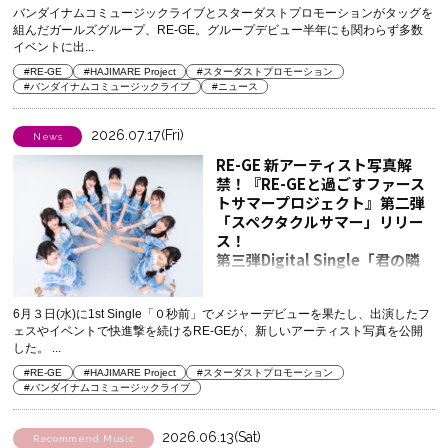
バンダイナムコミュージックライブとスターダストプロモーションがタッグを
組んだガールズグループ、RE-GE。グループデビュー半年にも関わらず多数
イベントに出...
#RE-GE
#HAJIMARE Project
#スターダストプロモーション
#バンダイナムコミュージックライブ
#ニュース
2026.07.17(Fri)
News
RE-GE 新アーティスト写真解
禁！『RE-GEと過ごすファース
トサマープロジェクト』第二弾
「スペクタクルサマー」リリー
ス！
第三弾Digital Single「君の隣
になれたら」8月7日(金)配信決
定！
6月３日(水)に1st Single「０秒前」でメジャーデビューを果たし、出演したフ
ェスやイベントで快進撃を続けるRE-GEが、新しいアーティスト写真を公開
した。 ...
#RE-GE
#HAJIMARE Project
#スターダストプロモーション
#バンダイナムコミュージックライブ
2026.06.13(Sat)
Recommend Music