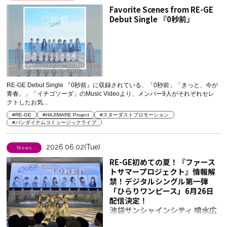
Favorite Scenes from RE-GE
Debut Single 『0秒前』
RE-GE Debut Single 『0秒前』に収録されている、「0秒前」「きっと、今が
青春。」「イチゴソーダ」のMusic Videoより、メンバー9人がそれぞれセレ
クトしたお気...
#RE-GE
#HAJIMARE Project
#スターダストプロモーション
#バンダイナムコミュージックライブ
2026.06.02(Tue)
News
RE-GE初めての夏！『ファース
トサマープロジェクト』情報解
禁！デジタルシングル第一弾
「ひらりワンピース」6月26日
配信決定！
池袋サンシャインシティ 噴水広
場にて新曲サプライズ披露＆ジ