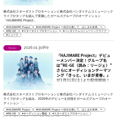
たい」カバー歌唱！
株式会社スターダストプロモーションと株式会社バンダイナムコミュージック
ライブがタッグを組んで実施したガールズグループのオーディション
「HAJIMARE Project...
#HAJIMARE Project
#HAJIMARE Project 〜自分を推して、はじまれ未来。〜
#RE-GE
#スターダストプロモーション
#バンダイナムコミュージックライブ
#ニュース
2026.01.30(Fri)
News
『HAJIMARE Project』デビュ
ーメンバー決定！グループ名
は”RE-GE（読み：リージェ）”
さらにオーディションテーマソ
ング「きっと、いまが青春。」
が1月31日(土)より配信開始！
株式会社スターダストプロモーションと株式会社バンダイナムコミュージック
ライブがタッグを組み、2026年のデビューを目指すガールズグループのオー
ディション「...
#HAJIMARE Project
#HAJIMARE Project 〜自分を推して、はじまれ未来。〜
#RE-GE
#オーディション番組
#スターダストプロモーション