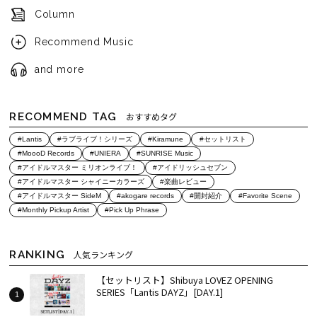
Column
Recommend Music
and more
RECOMMEND TAG
おすすめタグ
#Lantis
#ラブライブ！シリーズ
#Kiramune
#セットリスト
#MoooD Records
#UNIERA
#SUNRISE Music
#アイドルマスター ミリオンライブ！
#アイドリッシュセブン
#アイドルマスター シャイニーカラーズ
#楽曲レビュー
#アイドルマスター SideM
#akogare records
#開封紹介
#Favorite Scene
#Monthly Pickup Artist
#Pick Up Phrase
RANKING
人気ランキング
【セットリスト】Shibuya LOVEZ OPENING
SERIES「Lantis DAYZ」[DAY.1]