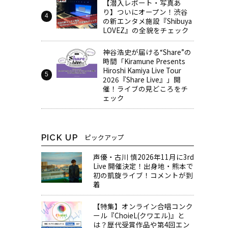
【潜入レポート・写真あ
り】ついにオープン！渋谷
の新エンタメ施設『Shibuya
LOVEZ』の全貌をチェック
神谷浩史が届ける“Share”の
時間――「Kiramune Presents
Hiroshi Kamiya Live Tour
2026『Share Live』」開
催！ライブの見どころをチ
ェック
PICK UP
ピックアップ
声優・古川 慎2026年11月に3rd
Live 開催決定！出身地・熊本で
初の凱旋ライブ！コメントが到
着
【特集】オンライン合唱コンク
ール『ChoieL(クワエル)』と
は？歴代受賞作品や第4回エン