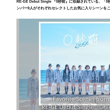
RE-GE Debut Single 『0秒前』に収録されている
ンバー9人がそれぞれセレクトしたお気に入りシーンを