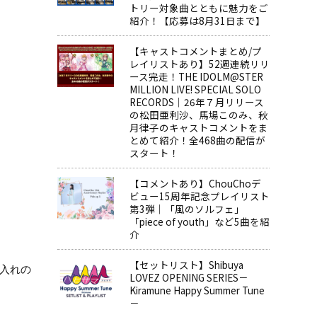
トリー対象曲とともに魅力をご
紹介！【応募は8月31日まで】
【キャストコメントまとめ/プ
レイリストあり】52週連続リリ
ース完走！THE IDOLM@STER
MILLION LIVE! SPECIAL SOLO
RECORDS│26年７月リリース
の松田亜利沙、馬場このみ、秋
月律子のキャストコメントをま
とめて紹介！全468曲の配信が
スタート！
【コメントあり】ChouChoデ
ビュー15周年記念プレイリスト
第3弾｜「風のソルフェ」
「piece of youth」など5曲を紹
介
【セットリスト】Shibuya
い入れの
LOVEZ OPENING SERIES－
Kiramune Happy Summer Tune
－