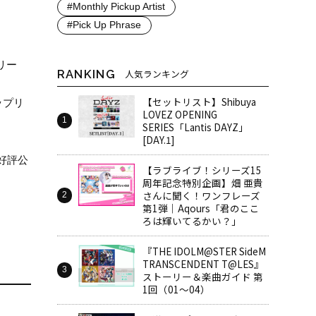
#Monthly Pickup Artist
#Pick Up Phrase
リー
RANKING
人気ランキング
【セットリスト】Shibuya
ップリ
LOVEZ OPENING
SERIES「Lantis DAYZ」
[DAY.1]
て好評公
【ラブライブ！シリーズ15
周年記念特別企画】畑 亜貴
さんに聞く！ワンフレーズ
第1弾｜Aqours「君のここ
ろは輝いてるかい？」
『THE IDOLM@STER SideM
TRANSCENDENT T@LES』
ストーリー＆楽曲ガイド 第
1回（01～04）