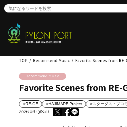
世界中へ最新音楽情報を出航中！
TOP
Recommend Music
Favorite Scenes from R
Recommend Music
Favorite Scenes from R
#RE-GE
#HAJIMARE Project
#スターダストプロ
2026.06.13(Sat)