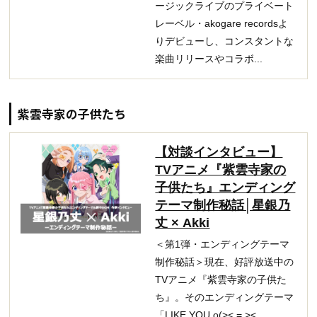
ージックライブのプライベート
レーベル・akogare recordsよ
りデビューし、コンスタントな
楽曲リリースやコラボ...
紫雲寺家の子供たち
【対談インタビュー】
TVアニメ『紫雲寺家の
子供たち』エンディング
テーマ制作秘話│星銀乃
丈 × Akki
＜第1弾・エンディングテーマ
制作秘話＞現在、好評放送中の
TVアニメ『紫雲寺家の子供た
ち』。そのエンディングテーマ
「LIKE YOU o(>< = >< ...