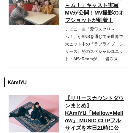
～ム！」キャスト実写
MVが公開！MV撮影のオ
フショットが到着！
デビュー曲「愛♡スクリ～
ム！」がSNSを通じて全世界で
大ヒット中の『ラブライブ！シ
リーズ』発のスペシャルユニッ
ト・AiScReamが、「愛♡ス...
KAmiYU
【リリースカウントダウ
ンまとめ】
KAmiYU「Mellow×Mell
ow」 MUSIC CLIPフル
サイズを本日21時に公