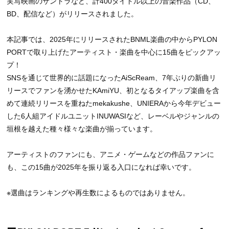
実写映画のサントラなど、計400タイトル以上の音楽作品（CD、
BD、配信など）がリリースされました。
本記事では、2025年にリリースされたBNML楽曲の中からPYLON
PORTで取り上げたアーティスト・楽曲を中心に15曲をピックアッ
プ！
SNSを通じて世界的に話題になったAiScReam、7年ぶりの新曲リ
リースでファンを湧かせたKAmiYU、初となるタイアップ楽曲を含
めて連続リリースを重ねたmekakushe、UNIERAから今年デビュー
した6人組アイドルユニットINUWASIなど、レーベルやジャンルの
垣根を越えた種々様々な楽曲が揃っています。
アーティストのファンにも、アニメ・ゲームなどの作品ファンに
も、この15曲が2025年を振り返る入口になれば幸いです。
※選曲はランキングや再生数によるものではありません。