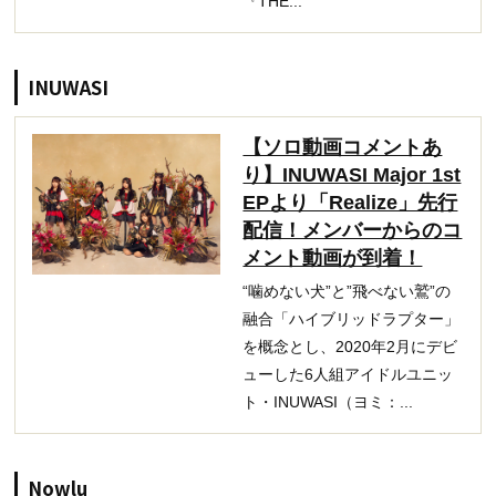
『THE...
INUWASI
【ソロ動画コメントあ
り】INUWASI Major 1st
EPより「Realize」先行
配信！メンバーからのコ
メント動画が到着！
“噛めない犬”と”飛べない鷲”の
融合「ハイブリッドラプター」
を概念とし、2020年2月にデビ
ューした6人組アイドルユニッ
ト・INUWASI（ヨミ：...
Nowlu