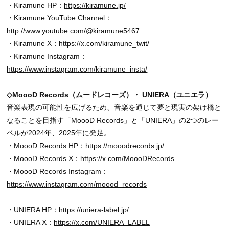
・Kiramune HP：
https://kiramune.jp/
・Kiramune YouTube Channel：
http://www.youtube.com/@kiramune5467
・Kiramune X：
https://x.com/kiramune_twit/
・Kiramune Instagram：
https://www.instagram.com/kiramune_insta/
◇MoooD Records（ムードレコーズ）・ UNIERA（ユニエラ）
音楽表現の可能性を広げるため、音楽を通じて夢と現実の架け橋と
なることを目指す「MoooD Records」と「UNIERA」の2つのレー
ベルが2024年、2025年に発足。
・MoooD Records HP：
https://mooodrecords.jp/
・MoooD Records X：
https://x.com/MoooDRecords
・MoooD Records Instagram：
https://www.instagram.com/moood_records
・UNIERA HP：
https://uniera-label.jp/
・UNIERA X：
https://x.com/UNIERA_LABEL