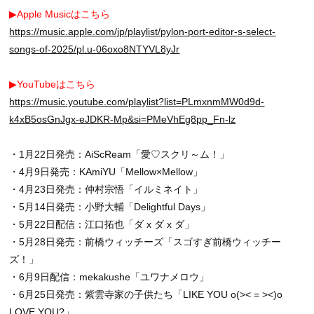
▶Apple Musicはこちら
https://music.apple.com/jp/playlist/pylon-port-editor-s-select-
songs-of-2025/pl.u-06oxo8NTYVL8yJr
▶YouTubeはこちら
https://music.youtube.com/playlist?list=PLmxnmMW0d9d-
k4xB5osGnJgx-eJDKR-Mp&si=PMeVhEg8pp_Fn-lz
・1月22日発売：AiScReam「愛♡スクリ～ム！」
・4月9日発売：KAmiYU「Mellow×Mellow」
・4月23日発売：仲村宗悟「イルミネイト」
・5月14日発売：小野大輔「Delightful Days」
・5月22日配信：江口拓也「ダ x ダ x ダ」
・5月28日発売：前橋ウィッチーズ「スゴすぎ前橋ウィッチー
ズ！」
・6月9日配信：mekakushe「ユワナメロウ」
・6月25日発売：紫雲寺家の子供たち「LIKE YOU o(>< = ><)o
LOVE YOU?」