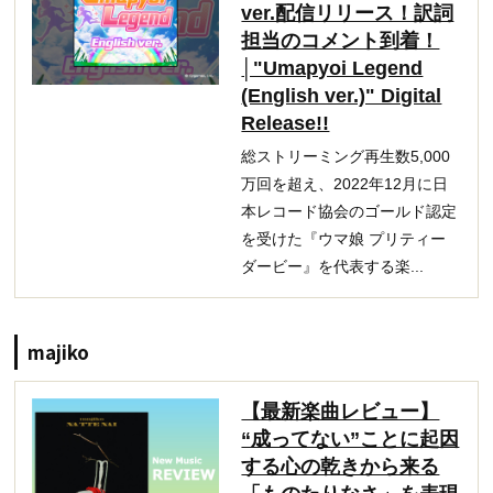
ver.配信リリース！訳詞
担当のコメント到着！
│"Umapyoi Legend
(English ver.)" Digital
Release!!
総ストリーミング再生数5,000
万回を超え、2022年12月に日
本レコード協会のゴールド認定
を受けた『ウマ娘 プリティー
ダービー』を代表する楽...
majiko
【最新楽曲レビュー】
“成ってない”ことに起因
する心の乾きから来る