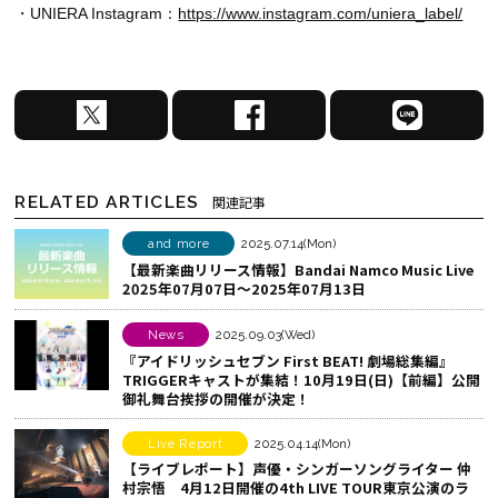
・UNIERA Instagram：
https://www.instagram.com/uniera_label/
X
F
L
で
a
I
シ
c
N
ェ
e
E
RELATED ARTICLES
関連記事
ア
b
で
す
o
シ
and more
2025.07.14(Mon)
【最新楽曲リリース情報】Bandai Namco Music Live
る
o
ェ
2025年07月07日～2025年07月13日
k
ア
で
す
News
2025.09.03(Wed)
シ
る
『アイドリッシュセブン First BEAT! 劇場総集編』
TRIGGERキャストが集結！10月19日(日)【前編】公開
ェ
御礼舞台挨拶の開催が決定！
ア
す
Live Report
2025.04.14(Mon)
る
【ライブレポート】声優・シンガーソングライター 仲
村宗悟 4月12日開催の4th LIVE TOUR東京公演のラ