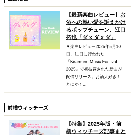
【最新楽曲レビュー】お
酒への熱い愛を訴えかけ
るポップチューン、江口
拓也「ダ x ダ x ダ」
▼楽曲レビュー2025年5月10
日、11日に行われた
『Kiramune Music Festival
2025』で初披露された新曲が
配信リリース。お酒大好き！
とにかく...
前橋ウィッチーズ
【特集】2025年版・前
橋ウィッチーズ記事まと