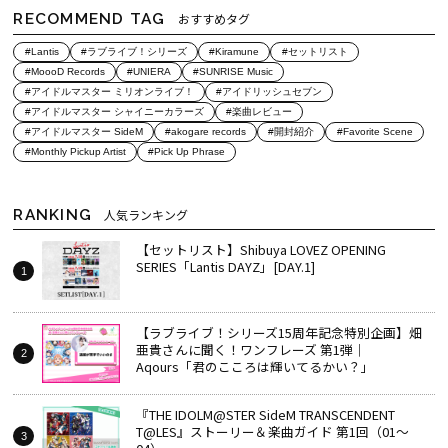
RECOMMEND TAG
おすすめタグ
#Lantis
#ラブライブ！シリーズ
#Kiramune
#セットリスト
#MoooD Records
#UNIERA
#SUNRISE Music
#アイドルマスター ミリオンライブ！
#アイドリッシュセブン
#アイドルマスター シャイニーカラーズ
#楽曲レビュー
#アイドルマスター SideM
#akogare records
#開封紹介
#Favorite Scene
#Monthly Pickup Artist
#Pick Up Phrase
RANKING
人気ランキング
【セットリスト】Shibuya LOVEZ OPENING
SERIES「Lantis DAYZ」[DAY.1]
【ラブライブ！シリーズ15周年記念特別企画】畑
亜貴さんに聞く！ワンフレーズ 第1弾｜
Aqours「君のこころは輝いてるかい？」
『THE IDOLM@STER SideM TRANSCENDENT
T@LES』ストーリー＆楽曲ガイド 第1回（01～