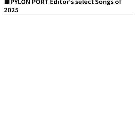
■PYLON PORT Editor‘s select Songs of
2025