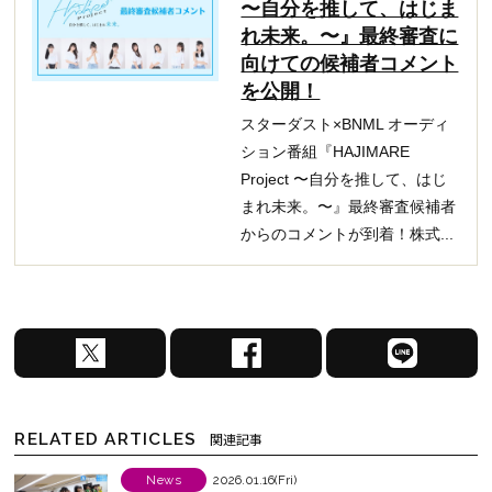
〜自分を推して、はじま
れ未来。〜』最終審査に
向けての候補者コメント
を公開！
スターダスト×BNML オーディ
ション番組『HAJIMARE
Project 〜自分を推して、はじ
まれ未来。〜』最終審査候補者
からのコメントが到着！株式...
X
F
L
で
a
I
シ
c
N
ェ
e
E
RELATED ARTICLES
関連記事
ア
b
で
す
o
シ
News
2026.01.16(Fri)