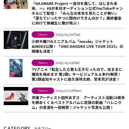
『HAJIMARE Project 〜自分を推して、はじまれ未
る
o
ェ
来。〜』#8が本日オーディション公式YouTubeチャン
k
ア
ネルにて配信！ 「みんなの本気を見たことが無い」
「落ちていったやつに顔向けできんのか？」最終審査
で
す
に向けて候補生に檄が飛ぶ！
シ
る
ェ
News
2025.04.01(Tue)
ア
小野大輔7thミニアルバム「musée」ジャケット
&INDEX公開！「ONO DAISUKE LIVE TOUR 2025」の
す
開催も決定！
る
News
2025.05.03(Sat)
TVアニメ『転生したら第七王子だったので、気ままに
魔術を極めます 第2期』キービジュアル＆本PV解禁！
第2期追加キャストに森久保祥太郎、宮本充が決定！
News
2025.07.07(Mon)
声優アーティスト田所あずさ アーティスト活動10周年
を締めくくるベストアルバムに収録の新曲「ハレニウ
ム」の音源を一部解禁！ジャケット写真も公開！
CATEGORY
カテゴリー