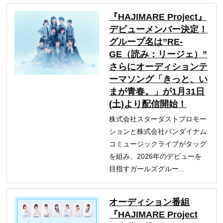
『HAJIMARE Project』
デビューメンバー決定！
グループ名は”RE-
GE（読み：リージェ）”
さらにオーディションテ
ーマソング「きっと、い
まが青春。」が1月31日
(土)より配信開始！
株式会社スターダストプロモー
ションと株式会社バンダイナム
コミュージックライブがタッグ
を組み、2026年のデビューを
目指すガールズグルー...
オーディション番組
『HAJIMARE Project