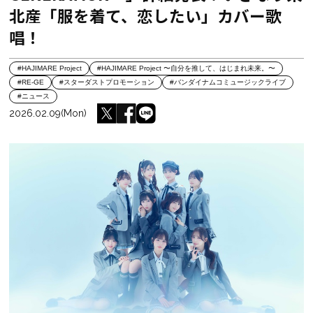
北産「服を着て、恋したい」カバー歌
唱！
#HAJIMARE Project
#HAJIMARE Project 〜自分を推して、はじまれ未来。〜
#RE-GE
#スターダストプロモーション
#バンダイナムコミュージックライブ
#ニュース
2026.02.09(Mon)