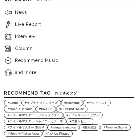
News
Live Report
Interview
Column
Recommend Music
and more
RECOMMEND TAG
おすすめタグ
#Lantis
#ラブライブ！シリーズ
#Kiramune
#セットリスト
#MoooD Records
#UNIERA
#SUNRISE Music
#アイドルマスター ミリオンライブ！
#アイドリッシュセブン
#アイドルマスター シャイニーカラーズ
#楽曲レビュー
#アイドルマスター SideM
#akogare records
#開封紹介
#Favorite Scene
#Monthly Pickup Artist
#Pick Up Phrase