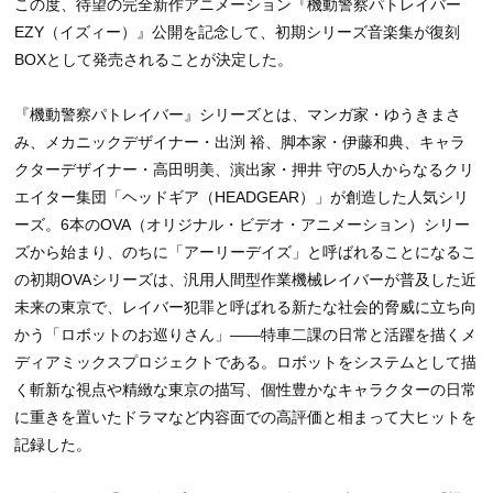
この度、待望の完全新作アニメーション『機動警察パトレイバー
EZY（イズィー）』公開を記念して、初期シリーズ音楽集が復刻
BOXとして発売されることが決定した。
『機動警察パトレイバー』シリーズとは、マンガ家・ゆうきまさ
み、メカニックデザイナー・出渕 裕、脚本家・伊藤和典、キャラ
クターデザイナー・高田明美、演出家・押井 守の5人からなるクリ
エイター集団「ヘッドギア（HEADGEAR）」が創造した人気シリ
ーズ。6本のOVA（オリジナル・ビデオ・アニメーション）シリー
ズから始まり、のちに「アーリーデイズ」と呼ばれることになるこ
の初期OVAシリーズは、汎用人間型作業機械レイバーが普及した近
未来の東京で、レイバー犯罪と呼ばれる新たな社会的脅威に立ち向
かう「ロボットのお巡りさん」――特車二課の日常と活躍を描くメ
ディアミックスプロジェクトである。ロボットをシステムとして描
く斬新な視点や精緻な東京の描写、個性豊かなキャラクターの日常
に重きを置いたドラマなど内容面での高評価と相まって大ヒットを
記録した。