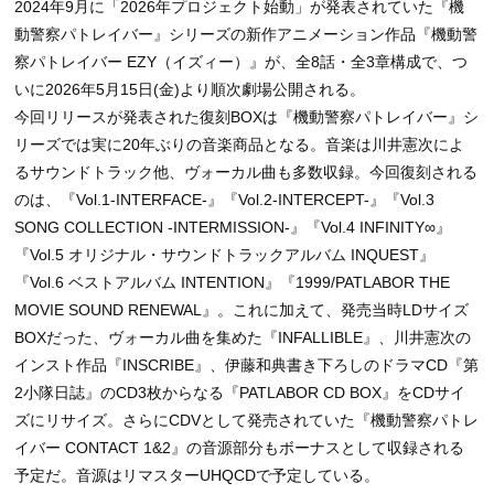
2024年9月に「2026年プロジェクト始動」が発表されていた『機
動警察パトレイバー』シリーズの新作アニメーション作品『機動警
察パトレイバー EZY（イズィー）』が、全8話・全3章構成で、つ
いに2026年5月15日(金)より順次劇場公開される。
今回リリースが発表された復刻BOXは『機動警察パトレイバー』シ
リーズでは実に20年ぶりの音楽商品となる。音楽は川井憲次によ
るサウンドトラック他、ヴォーカル曲も多数収録。今回復刻される
のは、『Vol.1-INTERFACE-』『Vol.2-INTERCEPT-』『Vol.3
SONG COLLECTION -INTERMISSION-』『Vol.4 INFINITY∞』
『Vol.5 オリジナル・サウンドトラックアルバム INQUEST』
『Vol.6 ベストアルバム INTENTION』『1999/PATLABOR THE
MOVIE SOUND RENEWAL』。これに加えて、発売当時LDサイズ
BOXだった、ヴォーカル曲を集めた『INFALLIBLE』、川井憲次の
インスト作品『INSCRIBE』、伊藤和典書き下ろしのドラマCD『第
2小隊日誌』のCD3枚からなる『PATLABOR CD BOX』をCDサイ
ズにリサイズ。さらにCDVとして発売されていた『機動警察パトレ
イバー CONTACT 1&2』の音源部分もボーナスとして収録される
予定だ。音源はリマスターUHQCDで予定している。