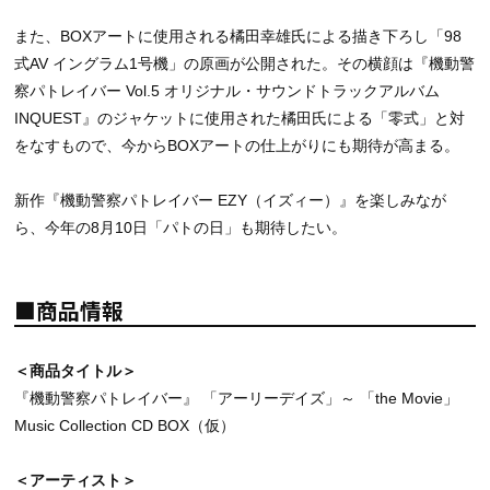
また、BOXアートに使用される橘田幸雄氏による描き下ろし「98
式AV イングラム1号機」の原画が公開された。その横顔は『機動警
察パトレイバー Vol.5 オリジナル・サウンドトラックアルバム
INQUEST』のジャケットに使用された橘田氏による「零式」と対
をなすもので、今からBOXアートの仕上がりにも期待が高まる。
新作『機動警察パトレイバー EZY（イズィー）』を楽しみなが
ら、今年の8月10日「パトの日」も期待したい。
■商品情報
＜商品タイトル＞
『機動警察パトレイバー』 「アーリーデイズ」～ 「the Movie」
Music Collection CD BOX（仮）
＜アーティスト＞