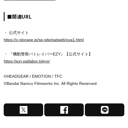
■関連URL
・ 公式サイト
https://v-storage.jp/sp-site/patweb/ova1.html
・ 『機動警察パトレイバーEZY』【公式サイト】
https://ezy.patlabor.tokyo/
©HEADGEAR / EMOTION / TFC
©Bandai Namco Filmworks Inc. All Rights Reserved.
X
F
L
で
a
I
シ
c
N
ェ
e
E