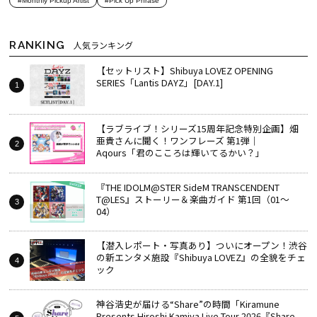
#Monthly Pickup Artist
#Pick Up Phrase
RANKING
人気ランキング
【セットリスト】Shibuya LOVEZ OPENING
SERIES「Lantis DAYZ」[DAY.1]
【ラブライブ！シリーズ15周年記念特別企画】畑
亜貴さんに聞く！ワンフレーズ 第1弾｜
Aqours「君のこころは輝いてるかい？」
『THE IDOLM@STER SideM TRANSCENDENT
T@LES』ストーリー＆楽曲ガイド 第1回（01～
04）
【潜入レポート・写真あり】ついにオープン！渋谷
の新エンタメ施設『Shibuya LOVEZ』の全貌をチェ
ック
神谷浩史が届ける“Share”の時間――「Kiramune
Presents Hiroshi Kamiya Live Tour 2026『Share