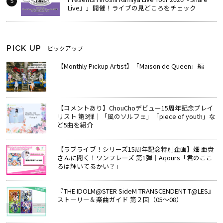
Live』」開催！ライブの見どころをチェック
PICK UP
ピックアップ
【Monthly Pickup Artist】「Maison de Queen」編
【コメントあり】ChouChoデビュー15周年記念プレイ
リスト 第3弾｜「風のソルフェ」「piece of youth」な
ど5曲を紹介
【ラブライブ！シリーズ15周年記念特別企画】畑 亜貴
さんに聞く！ワンフレーズ 第1弾｜Aqours「君のここ
ろは輝いてるかい？」
『THE IDOLM@STER SideM TRANSCENDENT T@LES』
ストーリー＆楽曲ガイド 第２回（05～08）