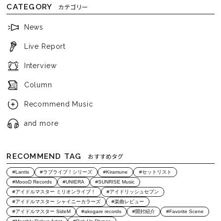
CATEGORY
カテゴリー
News
Live Report
Interview
Column
Recommend Music
and more
RECOMMEND TAG
おすすめタグ
#Lantis
#ラブライブ！シリーズ
#Kiramune
#セットリスト
#MoooD Records
#UNIERA
#SUNRISE Music
#アイドルマスター ミリオンライブ！
#アイドリッシュセブン
#アイドルマスター シャイニーカラーズ
#楽曲レビュー
#アイドルマスター SideM
#akogare records
#開封紹介
#Favorite Scene