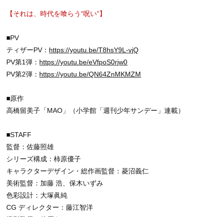
【それは、時代を喰らう“呪い”】
■PV
ティザーPV：
https://youtu.be/T8hsY9L-vjQ
PV第1弾：
https://youtu.be/eVfpoS0rjw0
PV第2弾：
https://youtu.be/QN64ZnMKMZM
■原作
高橋留美子「MAO」（小学館「週刊少年サンデー」連載）
■STAFF
監督：佐藤照雄
シリーズ構成：柿原優子
キャラクターデザイン・総作画監督：菱沼義仁
美術監督：加藤 浩、保木いずみ
色彩設計：大塚眞純
CG ディレクター：藤江智洋