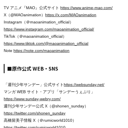
TV アニメ『MAO』公式サイト
https://www.anime-mao.com/
X（@MAOanimation）
https://x.com/MAOanimation
Instagram（＠maoanimation_official）
https://www.instagram.com/maoanimation_official/
TikTok（＠maoanimation_official）
https://www.tiktok.com/@maoanimation_official
Note
https://note.com/maoanimation
■原作公式 WEB・SNS
「週刊少年サンデー」公式サイト
https://websunday.net/
マンガ WEB サイト・アプリ「サンデーうぇぶり」
https://www.sunday-webry.com/
週刊少年サンデー公式 X（@shonen_sunday）
https://twitter.com/shonen_sunday
高橋留美子情報 X（＠rumicworld1010）
https://twitter.com/rumicworld1010