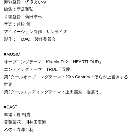
撮影監督：伏原あかね
編集：新居和弘
音響監督：菊田浩巳
音楽：兼松 衆
アニメーション制作：サンライズ
製作：「MAO」製作委員会
■MUSIC
オープニングテーマ：Kis-My-Ft２「HEARTLOUD」
エンディングテーマ：TRUE「呪愛」
第2クールオープニングテーマ：20th Century「僕らが上書きする
世界」
第2クールエンディングテーマ：上田麗奈「揺蕩う」
■CAST
摩緒：梶 裕貴
黄葉菜花：川井田夏海
乙弥：寺澤百花