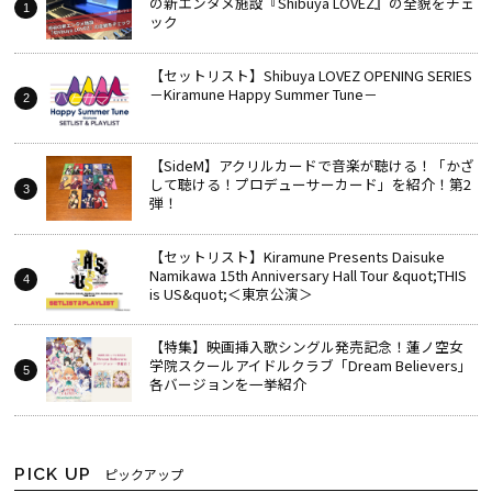
の新エンタメ施設『Shibuya LOVEZ』の全貌をチェ
ック
【セットリスト】Shibuya LOVEZ OPENING SERIES
－Kiramune Happy Summer Tune－
【SideM】アクリルカードで音楽が聴ける！「かざ
して聴ける！プロデューサーカード」を紹介！第2
弾！
【セットリスト】Kiramune Presents Daisuke
Namikawa 15th Anniversary Hall Tour &quot;THIS
is US&quot;＜東京公演＞
【特集】映画挿入歌シングル発売記念！蓮ノ空女
学院スクールアイドルクラブ「Dream Believers」
各バージョンを一挙紹介
PICK UP
ピックアップ