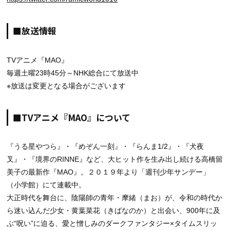
■放送情報
TVアニメ『MAO』
毎週土曜23時45分～NHK総合にて放送中
※放送は変更となる場合がございます
■TVアニメ『MAO』について
『うる星やつら』・『めぞん一刻』・『らんま1/2』・『犬夜
叉』・『境界のRINNE』など、大ヒット作を生み出し続ける高橋留
美子の最新作『MAO』。２０１９年より「週刊少年サンデー」
（小学館）にて連載中。
大正時代を舞台に、陰陽師の青年・摩緒（まお）が、令和の時代か
ら迷い込んだ少女・黄葉菜花（きばなのか）と出会い、900年に及
ぶ“呪い”に迫る、愛と憎しみのダークファンタジー×タイムスリッ