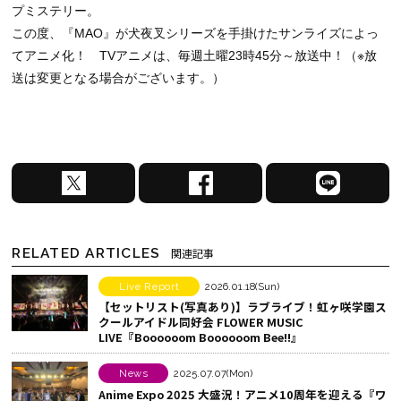
プミステリー。
この度、『MAO』が犬夜叉シリーズを手掛けたサンライズによっ
てアニメ化！ TVアニメは、毎週土曜23時45分～放送中！（※放
送は変更となる場合がございます。）
X
F
L
で
a
I
シ
c
N
ェ
e
E
RELATED ARTICLES
関連記事
ア
b
で
す
o
シ
Live Report
2026.01.18(Sun)
【セットリスト(写真あり)】ラブライブ！虹ヶ咲学園ス
る
o
ェ
クールアイドル同好会 FLOWER MUSIC
k
ア
LIVE『Boooooom Boooooom Bee!!』
で
す
シ
る
News
2025.07.07(Mon)
Anime Expo 2025 大盛況！アニメ10周年を迎える『ワ
ェ