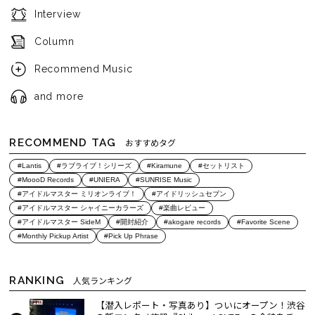
Interview
Column
Recommend Music
and more
RECOMMEND TAG
おすすめタグ
#Lantis
#ラブライブ！シリーズ
#Kiramune
#セットリスト
#MoooD Records
#UNIERA
#SUNRISE Music
#アイドルマスター ミリオンライブ！
#アイドリッシュセブン
#アイドルマスター シャイニーカラーズ
#楽曲レビュー
#アイドルマスター SideM
#開封紹介
#akogare records
#Favorite Scene
#Monthly Pickup Artist
#Pick Up Phrase
RANKING
人気ランキング
【潜入レポート・写真あり】ついにオープン！渋谷