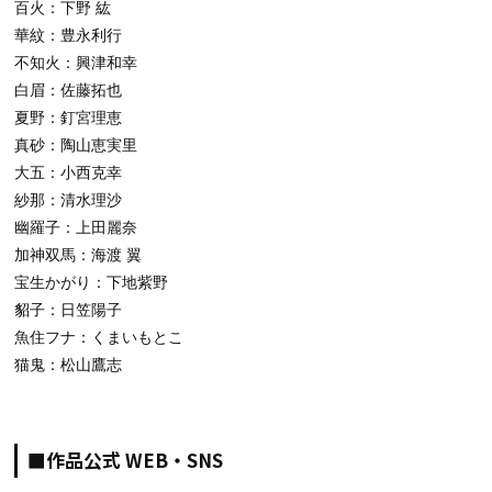
百火：下野 紘
華紋：豊永利行
不知火：興津和幸
白眉：佐藤拓也
夏野：釘宮理恵
真砂：陶山恵実里
大五：小西克幸
紗那：清水理沙
幽羅子：上田麗奈
加神双馬：海渡 翼
宝生かがり：下地紫野
貂子：日笠陽子
魚住フナ：くまいもとこ
猫鬼：松山鷹志
■作品公式 WEB・SNS