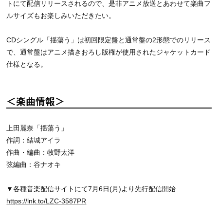
トにて配信リリースされるので、是非アニメ放送とあわせて楽曲フ
ルサイズもお楽しみいただきたい。
CDシングル「揺蕩う」は初回限定盤と通常盤の2形態でのリリース
で、通常盤はアニメ描きおろし版権が使用されたジャケットカード
仕様となる。
＜楽曲情報＞
上田麗奈「揺蕩う」
作詞：結城アイラ
作曲・編曲：牧野太洋
弦編曲：谷ナオキ
▼各種音楽配信サイトにて7月6日(月)より先行配信開始
https://lnk.to/LZC-3587PR