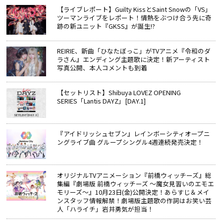
【ライブレポート】Guilty KissとSaint Snowの「VS」
ツーマンライブをレポート！情熱をぶつけ合う先に奇
跡の新ユニット『GKSS』が誕生!?
REIRIE、新曲「ひなたぼっこ」がTVアニメ『令和のダ
ラさん』エンディング主題歌に決定！新アーティスト
写真公開、本人コメントも到着
【セットリスト】Shibuya LOVEZ OPENING
SERIES「Lantis DAYZ」[DAY.1]
『アイドリッシュセブン』レインボーシティオープニ
ングライブ曲 グループシングル4週連続発売決定！
オリジナルTVアニメーション『前橋ウィッチーズ』総
集編『劇場版 前橋ウィッチーズ ～魔女見習いのエモエ
モリーズ～』10月23日(金)公開決定！あらすじ＆メイ
ンスタッフ情報解禁！劇場版主題歌の作詞はお笑い芸
人「ハライチ」岩井勇気が担当！