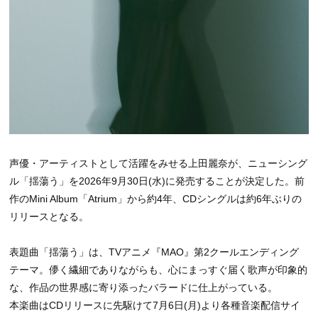
声優・アーティストとして活躍をみせる上田麗奈が、ニューシング
ル「揺蕩う」を2026年9月30日(水)に発売することが決定した。前
作のMini Album「Atrium」から約4年、CDシングルは約6年ぶりの
リリースとなる。
表題曲「揺蕩う」は、TVアニメ『MAO』第2クールエンディング
テーマ。儚く繊細でありながらも、心にまっすぐ届く歌声が印象的
な、作品の世界感に寄り添ったバラードに仕上がっている。
本楽曲はCDリリースに先駆けて7月6日(月)より各種音楽配信サイ