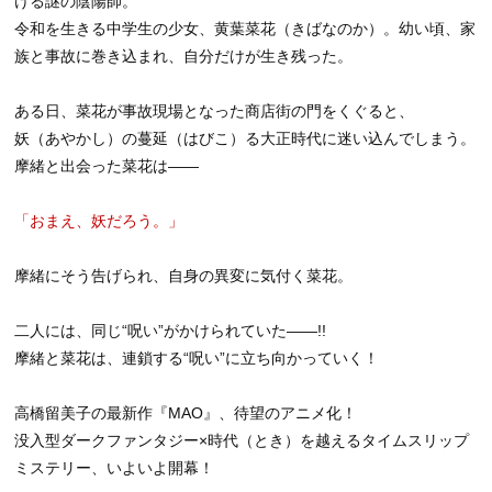
ける謎の陰陽師。
令和を生きる中学生の少女、黄葉菜花（きばなのか）。幼い頃、家
族と事故に巻き込まれ、自分だけが生き残った。
ある日、菜花が事故現場となった商店街の門をくぐると、
妖（あやかし）の蔓延（はびこ）る大正時代に迷い込んでしまう。
摩緒と出会った菜花は――
「おまえ、妖だろう。」
摩緒にそう告げられ、自身の異変に気付く菜花。
二人には、同じ“呪い”がかけられていた――!!
摩緒と菜花は、連鎖する“呪い”に立ち向かっていく！
高橋留美子の最新作『MAO』、待望のアニメ化！
没入型ダークファンタジー×時代（とき）を越えるタイムスリップ
ミステリー、いよいよ開幕！