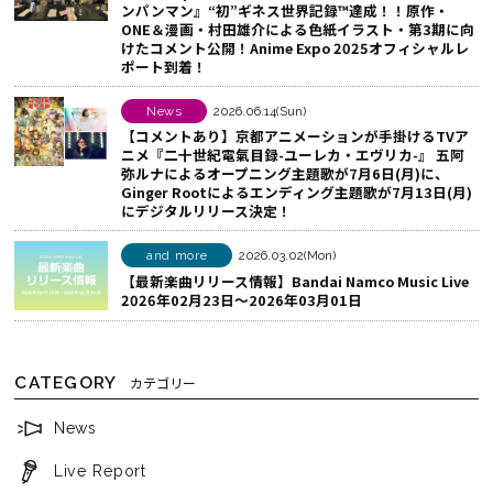
ンパンマン』“初”ギネス世界記録™達成！！原作・
ア
ONE＆漫画・村田雄介による色紙イラスト・第3期に向
けたコメント公開！Anime Expo 2025オフィシャルレ
す
ポート到着！
る
News
2026.06.14(Sun)
【コメントあり】京都アニメーションが手掛けるTVア
ニメ『二十世紀電氣目録-ユーレカ・エヴリカ-』 五阿
弥ルナによるオープニング主題歌が7月6日(月)に、
Ginger Rootによるエンディング主題歌が7月13日(月)
にデジタルリリース決定！
and more
2026.03.02(Mon)
【最新楽曲リリース情報】Bandai Namco Music Live
2026年02月23日～2026年03月01日
CATEGORY
カテゴリー
News
Live Report