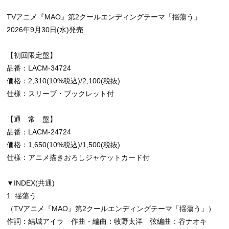
TVアニメ『MAO』第2クールエンディングテーマ「揺蕩う」
2026年9月30日(水)発売
【初回限定盤】
品番：LACM-34724
価格：2,310(10%税込)/2,100(税抜)
仕様：スリーブ・ブックレット付
【通 常 盤】
品番：LACM-24724
価格：1,650(10%税込)/1,500(税抜)
仕様：アニメ描きおろしジャケットカード付
▼INDEX(共通)
1. 揺蕩う
（TVアニメ『MAO』第2クールエンディングテーマ「揺蕩う」）
作詞：結城アイラ 作曲・編曲：牧野太洋 弦編曲：谷ナオキ