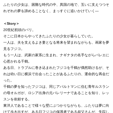
ふたりの少女は、困難な時代の中、異国の地で、互いに支えつつそ
れぞれの夢を諦めることなく、まっすぐに追いかけていく―
＜Story＞
20世紀初頭のパリ。
そこに日本からやってきたふたりの少女が暮らしていた。
一人は、夫を支えるよき妻となる将来を望まれながらも、画家を夢
見るフジコ。
もう一人は、武家の家系に生まれ、ナギナタの名手ながらバレエに
心惹かれる千鶴。
ある日、トラブルに巻き込まれたフジコを千鶴が偶然助けるが、そ
れは幼い日に横浜で出会ったことがあるふたりの、運命的な再会だ
った。
千鶴の夢を知ったフジコは、同じアパルトマンに住む青年ルスラン
の母オルガが、ロシア出身の元バレリーナであることを知り、レッ
スンを依頼する。
東洋人であることで様々な壁にぶつかりながらも、ふたりは夢に向
けて歩き出すが、ある日フジコの保護者である叔父さんが、失踪し