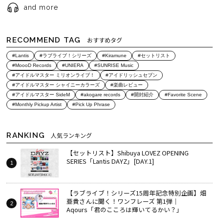
and more
RECOMMEND TAG
おすすめタグ
#Lantis
#ラブライブ！シリーズ
#Kiramune
#セットリスト
#MoooD Records
#UNIERA
#SUNRISE Music
#アイドルマスター ミリオンライブ！
#アイドリッシュセブン
#アイドルマスター シャイニーカラーズ
#楽曲レビュー
#アイドルマスター SideM
#akogare records
#開封紹介
#Favorite Scene
#Monthly Pickup Artist
#Pick Up Phrase
RANKING
人気ランキング
【セットリスト】Shibuya LOVEZ OPENING
SERIES「Lantis DAYZ」[DAY.1]
【ラブライブ！シリーズ15周年記念特別企画】畑
亜貴さんに聞く！ワンフレーズ 第1弾｜
Aqours「君のこころは輝いてるかい？」