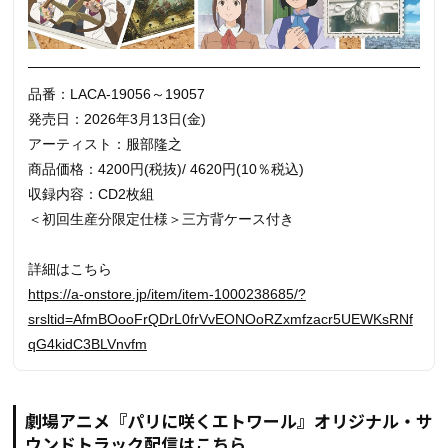
品番：LACA-19056～19057
発売日：2026年3月13日(金)
アーティスト：服部隆之
商品価格：4200円(税抜)/ 4620円(10％税込)
収録内容：CD2枚組
＜初回生産分限定仕様＞三方背ケース付き
詳細はこちら
https://a-onstore.jp/item/item-1000238685/?
srsltid=AfmBOooFrQDrL0frVvEONOoRZxmfzacr5UEWKsRNf
qG4kidC3BLVnvfm
劇場アニメ『パリに咲くエトワール』オリジナル・サ
ウンドトラック配信はこちら