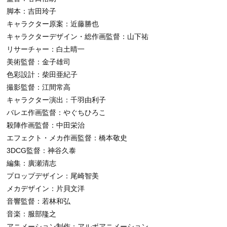
脚本：吉田玲子
キャラクター原案：近藤勝也
キャラクターデザイン・総作画監督：山下祐
リサーチャー：白土晴一
美術監督：金子雄司
色彩設計：柴田亜紀子
撮影監督：江間常高
キャラクター演出：千羽由利子
バレエ作画監督：やぐちひろこ
殺陣作画監督：中田栄治
エフェクト・メカ作画監督：橋本敬史
3DCG監督：神谷久泰
編集：廣瀬清志
プロップデザイン：尾崎智美
メカデザイン：片貝文洋
音響監督：若林和弘
音楽：服部隆之
アニメーション制作：アルボアニメーション