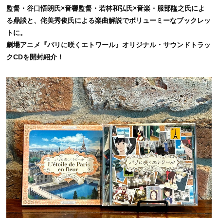
監督・谷口悟朗氏×音響監督・若林和弘氏×音楽・服部隆之氏によ
る鼎談と、侘美秀俊氏による楽曲解説でボリューミーなブックレッ
トに。
劇場アニメ『パリに咲くエトワール』オリジナル・サウンドトラッ
クCDを開封紹介！