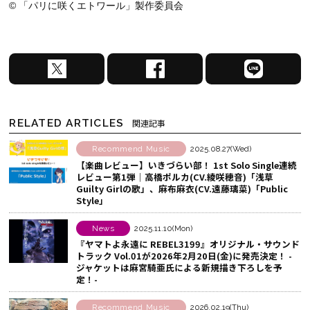
© 「パリに咲くエトワール」製作委員会
X
F
L
で
a
I
シ
c
N
ェ
e
E
RELATED ARTICLES
関連記事
ア
b
で
す
o
シ
Recommend Music
2025.08.27(Wed)
【楽曲レビュー】いきづらい部！ 1st Solo Single連続
る
o
ェ
レビュー第1弾│高橋ポルカ(CV.綾咲穂音)「浅草
k
ア
Guilty Girlの歌」、麻布麻衣(CV.遠藤璃菜)「Public
Style」
で
す
シ
る
News
2025.11.10(Mon)
ェ
『ヤマトよ永遠に REBEL3199』オリジナル・サウンド
ア
トラック Vol.01が2026年2月20日(金)に発売決定！ -
ジャケットは麻宮騎亜氏による新規描き下ろしを予
す
定！-
る
Recommend Music
2026.02.19(Thu)