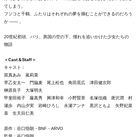
てしまう。
フジコと千鶴、ふたりはそれぞれの夢を掴むことができるのだろう
か ―― 。
20世紀初頭、パリ。異国の空の下、憧れを追いかけた少女たちの
物語
＜Cast＆Staff＞
キャスト：
當真あみ 嵐莉菜
早乙女太一 門脇麦 尾上松也 角田晃広 津田健次郎
榊原良子 大塚明夫
甲斐田裕子 藤真秀 興津和幸 小野賢章 名塚佳織 唐沢潤 村
瀬歩 内山夕実 岩崎ひろし 永瀬アンナ 黒沢ともよ 矢野妃菜
喜 生天目仁美
原作：谷口悟朗・BNF・ARVO
監督：谷口悟朗