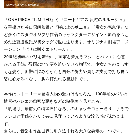
『ONE PIECE FILM RED』や『コードギアス 反逆のルルーシュ』
を手掛けた谷口悟朗監督と『崖の上のポニョ』『魔女の宅急便』な
ど多くのスタジオジブリ作品のキャラクターデザイン・原画をつと
めた近藤勝也氏が初タッグで世に送り出す、オリジナル劇場アニメ
ーション『パリに咲くエトワール』。
20世紀初頭のパリを舞台に、画家を夢見るフジコとバレエに心惹
かれる千鶴が異国の地で夢を追いかける物語で、少女たちのまっす
ぐな姿や、困難に悩みながらも自分の努力や周りの支えで打ち勝つ
姿に心が熱くなり、胸を打たれる感動作です。
本作はストーリーや登場人物の魅力はもちろん、100年前のパリの
情景やバレエの緻密な動きなどの映像美も見どころ。
「劇場は、最前列の特等席になる」のキャッチコピー通り、まるで
フジコと千鶴をパリで共に見守っているような没入感が味わえま
す。
さらに、音楽も作品世界に引き込まれる大きな要素の一つです。