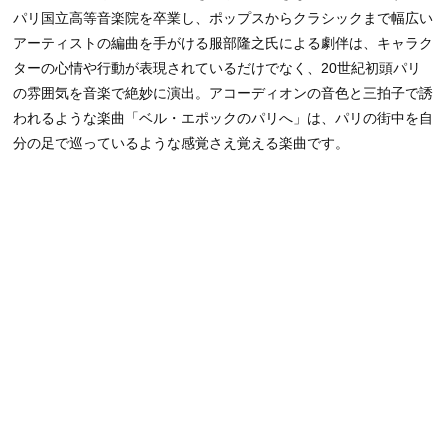
パリ国立高等音楽院を卒業し、ポップスからクラシックまで幅広い
アーティストの編曲を手がける服部隆之氏による劇伴は、キャラク
ターの心情や行動が表現されているだけでなく、20世紀初頭パリ
の雰囲気を音楽で絶妙に演出。アコーディオンの音色と三拍子で誘
われるような楽曲「ベル・エポックのパリへ」は、パリの街中を自
分の足で巡っているような感覚さえ覚える楽曲です。