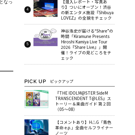
【潜入レポート・写真あ
となっ
り】ついにオープン！渋谷
の新エンタメ施設『Shibuya
LOVEZ』の全貌をチェック
神谷浩史が届ける“Share”の
時間――「Kiramune Presents
Hiroshi Kamiya Live Tour
2026『Share Live』」開
催！ライブの見どころをチ
ェック
PICK UP
ピックアップ
『THE IDOLM@STER SideM
TRANSCENDENT T@LES』ス
トーリー＆楽曲ガイド 第２回
（05～08）
【コメントあり】H△G「青色
革命 e.p.」全曲セルフライナー
ノーツ