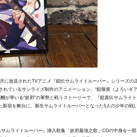
9年3月に放送されたTVアニメ『鎧伝サムライトルーパー』シリーズの
送されているサンライズ制作のアニメーション。“鎧擬亜（よろいギア
醐が率いる“妖邪”の軍勢と戦うストーリーで、『鎧真伝サムライ
た新宿を舞台に、新生サムライトルーパーとなった5人の少年の戦
『鎧真伝サムライトルーパー』挿入歌集「妖邪最強之歌」CDの中身を一