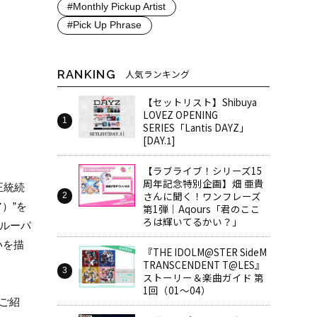
#Monthly Pickup Artist
#Pick Up Phrase
RANKING
人気ランキング
【セットリスト】Shibuya
LOVEZ OPENING
SERIES「Lantis DAYZ」
[DAY.1]
【ラブライブ！シリーズ15
周年記念特別企画】畑 亜貴
正統続
さんに聞く！ワンフレーズ
）”を
第1弾｜Aqours「君のここ
ろは輝いてるかい？」
トルーパ
いを描
『THE IDOLM@STER SideM
TRANSCENDENT T@LES』
ストーリー＆楽曲ガイド 第
1回（01～04）
部ご紹