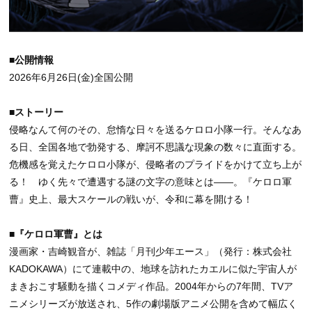
■公開情報
2026年6月26日(金)全国公開
■ストーリー
侵略なんて何のその、怠惰な日々を送るケロロ小隊一行。そんなあ
る日、全国各地で勃発する、摩訶不思議な現象の数々に直面する。
危機感を覚えたケロロ小隊が、侵略者のプライドをかけて立ち上が
る！ ゆく先々で遭遇する謎の文字の意味とは――。『ケロロ軍
曹』史上、最大スケールの戦いが、令和に幕を開ける！
■『ケロロ軍曹』とは
漫画家・吉崎観音が、雑誌「月刊少年エース」（発行：株式会社
KADOKAWA）にて連載中の、地球を訪れたカエルに似た宇宙人が
まきおこす騒動を描くコメディ作品。2004年からの7年間、TVア
ニメシリーズが放送され、5作の劇場版アニメ公開を含めて幅広く