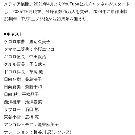
メディア展開。2021年4月よりYouTube公式チャンネルがスタート
し、2025年6月現在、登録者数25万人を突破。2024年に原作連載
25周年、TVアニメ開始から20周年を迎えた。
■キャスト
ケロロ軍曹：渡辺久美子
タママ二等兵：小桜エツコ
ギロロ伍長：中田譲治
クルル曹長：子安武人
ドロロ兵長：草尾 毅
日向冬樹：桑島法子
日向夏美：斎藤千和
日向 秋：平松晶子
西澤桃華：池澤春菜
サブロー：石田 彰
東谷小雪：広橋 涼
アンゴル＝モア：能登麻美子
ナレーション：長谷川 忍(シソンヌ)