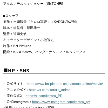
アルル／デルル：ジェシー（SixTONES）
■スタッフ
原作：吉崎観音『ケロロ軍曹』（KADOKAWA刊）
脚本・総監督：福田雄一
監督：追崎史敏
キャラクターデザイン：小池智史
制作：BN Pictures
配給：KADOKAWA、バンダイナムコフィルムワークス
■HP・SNS
・公式サイト：
https://www.bn-pictures.co.jp/keroro-anime/movie/
・アニメ公式X：
https://x.com/keroro_anime
・原作公式X：
https://x.com/keroro_PR
・公式Instagram：
https://www.instagram.com/keroro_pr/
※推奨ハッシュタグ：#ケロロ軍曹