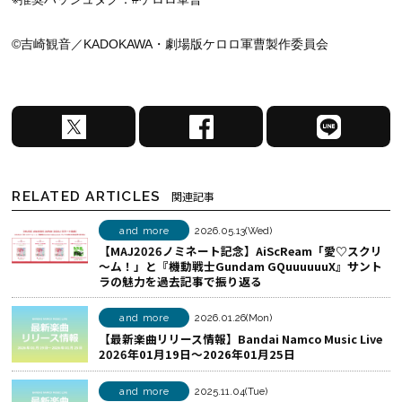
©吉崎観音／KADOKAWA・劇場版ケロロ軍曹製作委員会
X
F
L
で
a
I
シ
c
N
ェ
e
E
RELATED ARTICLES
関連記事
ア
b
で
す
o
シ
and more
2026.05.13(Wed)
【MAJ2026ノミネート記念】AiScReam「愛♡スクリ
る
o
ェ
～ム！」と『機動戦士Gundam GQuuuuuuX』サント
k
ア
ラの魅力を過去記事で振り返る
で
す
シ
る
and more
2026.01.26(Mon)
【最新楽曲リリース情報】Bandai Namco Music Live
ェ
2026年01月19日～2026年01月25日
ア
す
and more
2025.11.04(Tue)