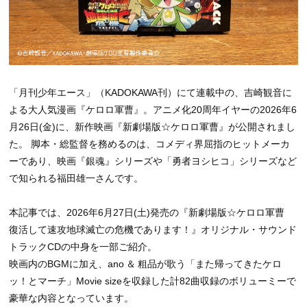
「月刊少年エース」（KADOKAWA刊）にて連載中の、吉崎観音に
よる大人気漫画『ケロロ軍曹』。アニメ化20周年イヤーの2026年6
月26日(金)に、新作映画『新劇場版☆ケロロ軍曹』が公開されまし
た。 脚本・総監督を務めるのは、コメディ界屈指のヒットメーカ
ーであり、映画『銀魂』シリーズや「勇者ヨシヒコ」シリーズなど
で知られる福田雄一さんです。
本記事では、2026年6月27日(土)発売の『新劇場版☆ケロロ軍曹
復活して速攻地球滅亡の危機であります！』オリジナル・サウンド
トラックCDの中身を一部ご紹介。
映画内のBGMに加え、ano ＆ 粗品が歌う「また帰ってきたケロ
ッ！とマーチ」Movie sizeを収録した計82曲収録のボリューミーで
豪華な内容となっています。