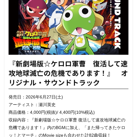
『新劇場版☆ケロロ軍曹 復活して速
攻地球滅亡の危機であります！』 オ
リジナル・サウンドトラック
発売日：2026年6月27日(土)
アーティスト：瀬川英史
商品価格：4,000円(税抜)/ 4,400円(10%税込)
収録内容：『新劇場版☆ケロロ軍曹 復活して速攻地球滅亡の
危機であります！』内のBGMに加え、「また帰ってきたケロ
ッ！とマーチ」のMovie sizeも合わせた計82曲収録！