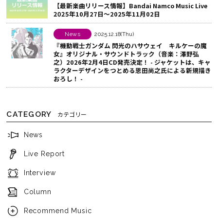
る
【最新楽曲リリース情報】Bandai Namco Music Live
2025年10月27日～2025年11月02日
News
2025.12.18(Thu)
『機動戦士ガンダム 閃光のハサウェイ キルケーの魔
女』オリジナル・サウンドトラック（音楽：澤野弘
之）2026年2月4日CD発売決定！ - ジャケットは、キャ
ラクターデザインをつとめる恩田尚之氏による新規描き
おろし！ -
CATEGORY
カテゴリー
News
Live Report
Interview
Column
Recommend Music