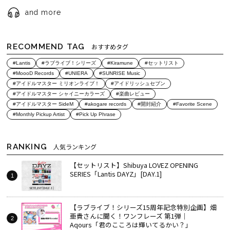
and more
RECOMMEND TAG
おすすめタグ
#Lantis
#ラブライブ！シリーズ
#Kiramune
#セットリスト
#MoooD Records
#UNIERA
#SUNRISE Music
#アイドルマスター ミリオンライブ！
#アイドリッシュセブン
#アイドルマスター シャイニーカラーズ
#楽曲レビュー
#アイドルマスター SideM
#akogare records
#開封紹介
#Favorite Scene
#Monthly Pickup Artist
#Pick Up Phrase
RANKING
人気ランキング
【セットリスト】Shibuya LOVEZ OPENING
SERIES「Lantis DAYZ」[DAY.1]
【ラブライブ！シリーズ15周年記念特別企画】畑
亜貴さんに聞く！ワンフレーズ 第1弾｜
Aqours「君のこころは輝いてるかい？」