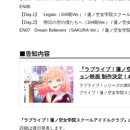
EN06
【Day.1】 Legato（104期Ver.） / 蓮ノ空女学院ス
【Day.2】 明日の空の僕たちへ（104期Ver.） / 
EN07 Dream Believers（SAKURA Ver.） / 
■告知内容
『ラブライブ！蓮ノ
ョン映画 制作決定！4
ラブライブ！シリーズの第5作
ブライブ！蓮ノ空女学院スク
『ラブライブ！蓮ノ空女学院スクールアイドルクラブ』の
詳細は後日発表します。