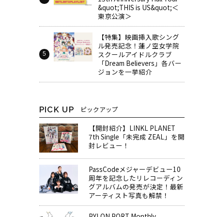
&quot;THIS is US&quot;＜
東京公演＞
【特集】映画挿入歌シング
ル発売記念！蓮ノ空女学院
スクールアイドルクラブ
「Dream Believers」各バー
ジョンを一挙紹介
PICK UP
ピックアップ
【開封紹介】LINKL PLANET
7th Single「未完成 ZEAL」を開
封レビュー！
PassCodeメジャーデビュー10
周年を記念したリレコーディン
グアルバムの発売が決定！最新
アーティスト写真も解禁！
PYLON PORT Monthly