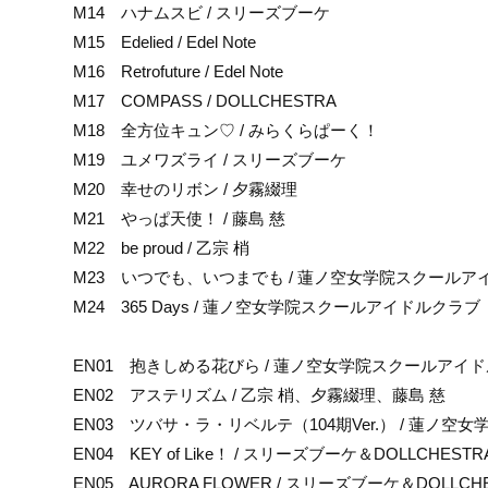
M14 ハナムスビ / スリーズブーケ
M15 Edelied / Edel Note
M16 Retrofuture / Edel Note
M17 COMPASS / DOLLCHESTRA
M18 全方位キュン♡ / みらくらぱーく！
M19 ユメワズライ / スリーズブーケ
M20 幸せのリボン / 夕霧綴理
M21 やっぱ天使！ / 藤島 慈
M22 be proud / 乙宗 梢
M23 いつでも、いつまでも / 蓮ノ空女学院スクールア
M24 365 Days / 蓮ノ空女学院スクールアイドルクラブ
EN01 抱きしめる花びら / 蓮ノ空女学院スクールアイ
EN02 アステリズム / 乙宗 梢、夕霧綴理、藤島 慈
EN03 ツバサ・ラ・リベルテ（104期Ver.） / 蓮ノ
EN04 KEY of Like！ / スリーズブーケ＆DOLLCHE
EN05 AURORA FLOWER / スリーズブーケ＆DOLL