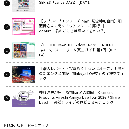
SERIES「Lantis DAYZ」[DAY.1]
【ラブライブ！シリーズ15周年記念特別企画】畑
亜貴さんに聞く！ワンフレーズ 第1弾｜
Aqours「君のこころは輝いてるかい？」
『THE IDOLM@STER SideM TRANSCENDENT
T@LES』ストーリー＆楽曲ガイド 第1回（01～
04）
【潜入レポート・写真あり】ついにオープン！渋谷
の新エンタメ施設『Shibuya LOVEZ』の全貌をチェ
ック
神谷浩史が届ける“Share”の時間――「Kiramune
Presents Hiroshi Kamiya Live Tour 2026『Share
Live』」開催！ライブの見どころをチェック
PICK UP
ピックアップ