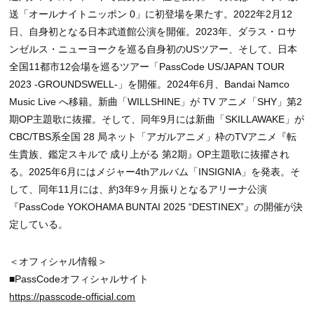
送「オールナイトニッポン 0」に初登場を果たす。2022年2月12
日、自身初となる日本武道館公演を開催。2023年、ダラス・ロサ
ンゼルス・ニューヨークを巡る自身初のUSツアー、そして、日本
全国11都市12会場を巡るツアー「PassCode US/JAPAN TOUR
2023 -GROUNDSWELL-」を開催。2024年6月、Bandai Namco
Music Live へ移籍。新曲「WILLSHINE」が TV アニメ「SHY」第2
期OP主題歌に抜擢。そして、同年9月には新曲「SKILLAWAKE」が
CBC/TBS系全国 28 局ネット「アガルアニメ」枠のTVアニメ『転
生貴族、鑑定スキルで 成り上がる 第2期』OP主題歌に抜擢され
る。2025年6月にはメジャー4thアルバム「INSIGNIA」を発表。そ
して、同年11月には、約3年9ヶ月振りとなるアリーナ公演
『PassCode YOKOHAMA BUNTAI 2025 “DESTINEX”』の開催が決
定している。
＜オフィシャル情報＞
■PassCodeオフィシャルサイト
https://passcode-official.com