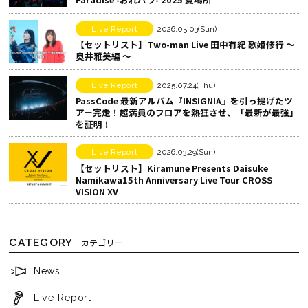
k
ア
で
す
Live Report
2026.05.03(Sun)
シ
る
【セットリスト】Two-man Live 田中有紀 歌姫修行 ～
奥井雅美編 ～
ェ
ア
Live Report
2025.07.24(Thu)
す
PassCode 最新アルバム『INSIGNIA』を引っ提げたツ
る
アー完走！超満員のフロアを熱狂させ、「最新が最強」
を証明！
Live Report
2026.03.29(Sun)
【セットリスト】Kiramune Presents Daisuke
Namikawa15th Anniversary Live Tour CROSS
VISION XV
CATEGORY
カテゴリー
News
Live Report