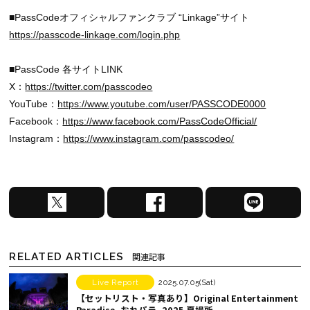
■PassCodeオフィシャルファンクラブ “Linkage”サイト
https://passcode-linkage.com/login.php
■PassCode 各サイトLINK
X：
https://twitter.com/passcodeo
YouTube：
https://www.youtube.com/user/PASSCODE0000
Facebook：
https://www.facebook.com/PassCodeOfficial/
Instagram：
https://www.instagram.com/passcodeo/
X
F
L
で
a
I
シ
c
N
ェ
e
E
RELATED ARTICLES
関連記事
ア
b
で
す
o
シ
Live Report
2025.07.05(Sat)
【セットリスト・写真あり】Original Entertainment
る
o
ェ
Paradise -おれパラ- 2025 夏場所