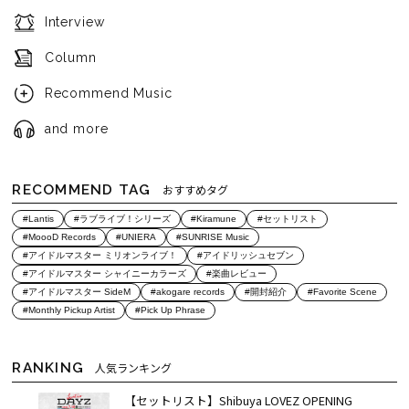
Interview
Column
Recommend Music
and more
RECOMMEND TAG
おすすめタグ
#Lantis
#ラブライブ！シリーズ
#Kiramune
#セットリスト
#MoooD Records
#UNIERA
#SUNRISE Music
#アイドルマスター ミリオンライブ！
#アイドリッシュセブン
#アイドルマスター シャイニーカラーズ
#楽曲レビュー
#アイドルマスター SideM
#akogare records
#開封紹介
#Favorite Scene
#Monthly Pickup Artist
#Pick Up Phrase
RANKING
人気ランキング
【セットリスト】Shibuya LOVEZ OPENING