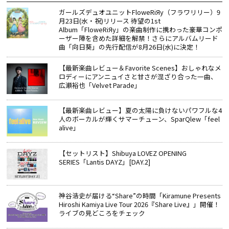
ガールズデュオユニットFloweRiЯy（フラワリリー）9
月23日(水・祝)リリース 待望の1st
Album「FloweRiЯy」の楽曲制作に携わった豪華コンポ
ーザー陣を含めた詳細を解禁！さらにアルバムリード
曲「向日葵」の先行配信が8月26日(水)に決定！
【最新楽曲レビュー＆Favorite Scenes】おしゃれなメ
ロディーにアンニュイさと甘さが混ざり合った一曲、
広瀬裕也「Velvet Parade」
【最新楽曲レビュー】夏の太陽に負けないパワフルな4
人のボーカルが輝くサマーチューン、SparQlew「feel
alive」
【セットリスト】Shibuya LOVEZ OPENING
SERIES「Lantis DAYZ」[DAY.2]
神谷浩史が届ける“Share”の時間――「Kiramune Presents
Hiroshi Kamiya Live Tour 2026『Share Live』」開催！
ライブの見どころをチェック