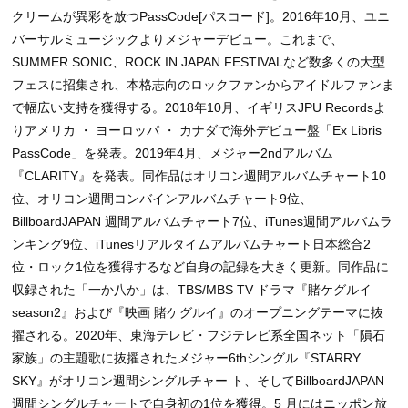
クリームが異彩を放つPassCode[パスコード]。2016年10月、ユニ
バーサルミュージックよりメジャーデビュー。これまで、
SUMMER SONIC、ROCK IN JAPAN FESTIVALなど数多くの大型
フェスに招集され、本格志向のロックファンからアイドルファンま
で幅広い支持を獲得する。2018年10月、イギリスJPU Recordsよ
りアメリカ ・ ヨーロッパ ・ カナダで海外デビュー盤「Ex Libris
PassCode」を発表。2019年4月、メジャー2ndアルバム
『CLARITY』を発表。同作品はオリコン週間アルバムチャート10
位、オリコン週間コンバインアルバムチャート9位、
BillboardJAPAN 週間アルバムチャート7位、iTunes週間アルバムラ
ンキング9位、iTunesリアルタイムアルバムチャート日本総合2
位・ロック1位を獲得するなど自身の記録を大きく更新。同作品に
収録された「一か八か」は、TBS/MBS TV ドラマ『賭ケグルイ
season2』および『映画 賭ケグルイ』のオープニングテーマに抜
擢される。2020年、東海テレビ・フジテレビ系全国ネット「隕石
家族」の主題歌に抜擢されたメジャー6thシングル『STARRY
SKY』がオリコン週間シングルチャー ト、そしてBillboardJAPAN
週間シングルチャートで自身初の1位を獲得。5 月にはニッポン放