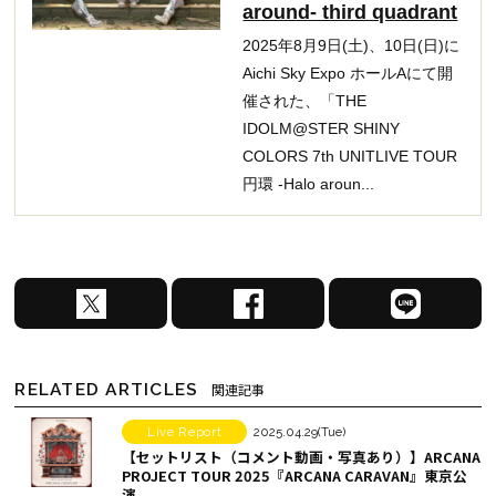
around- third quadrant
2025年8月9日(土)、10日(日)に
Aichi Sky Expo ホールAにて開
催された、「THE
IDOLM@STER SHINY
COLORS 7th UNITLIVE TOUR
円環 -Halo aroun...
X
F
L
で
a
I
シ
c
N
ェ
e
E
RELATED ARTICLES
関連記事
ア
b
で
す
o
シ
Live Report
2025.04.29(Tue)
【セットリスト（コメント動画・写真あり）】ARCANA
る
o
ェ
PROJECT TOUR 2025『ARCANA CARAVAN』東京公
k
ア
演