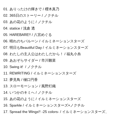
01.
ありったけの輝きで
/
櫻木真乃
02.
365日のストーリー
/ ノクチル
03.
あの花のように
/ ノクチル
04.
statice
/
浅倉 透
05.
HAREBARE!!
/
八宮めぐる
06.
晴れのちバルーン
/ イルミネーションスターズ
07.
明日もBeautiful Day
/ イルミネーションスターズ
08.
わたしの主人公はわたしだから！
/
福丸小糸
09.
あおぞらサイダー
/
市川雛菜
10.
Swing it!
/ ノクチル
11.
REWRITING
/ イルミネーションスターズ
12.
夢見鳥
/
樋口円香
13.
スローモーション
/
風野灯織
14.
いつかのキミへ
/ ノクチル
15.
あの花のように
/ イルミネーションスターズ
16.
Sparkle
/
イルミネーションスターズ×ノクチル
17.
Spread the Wings!! -25 colors-
/ イルミネーションスターズ、