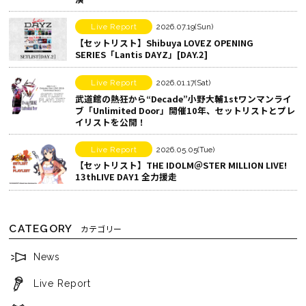
で
す
シ
る
Live Report
2026.07.19(Sun)
【セットリスト】Shibuya LOVEZ OPENING
ェ
SERIES「Lantis DAYZ」[DAY.2]
ア
す
Live Report
2026.01.17(Sat)
る
武道館の熱狂から“Decade”――小野大輔1stワンマンライ
ブ「Unlimited Door」開催10年、セットリストとプレ
イリストを公開！
Live Report
2026.05.05(Tue)
【セットリスト】THE IDOLM＠STER MILLION LIVE!
13thLIVE DAY1 全力援走
CATEGORY
カテゴリー
News
Live Report