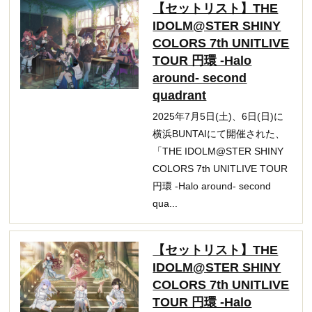
【セットリスト】THE
IDOLM@STER SHINY
COLORS 7th UNITLIVE
TOUR 円環 -Halo
around- second
quadrant
2025年7月5日(土)、6日(日)に
横浜BUNTAIにて開催された、
「THE IDOLM@STER SHINY
COLORS 7th UNITLIVE TOUR
円環 -Halo around- second
qua...
【セットリスト】THE
IDOLM@STER SHINY
COLORS 7th UNITLIVE
TOUR 円環 -Halo