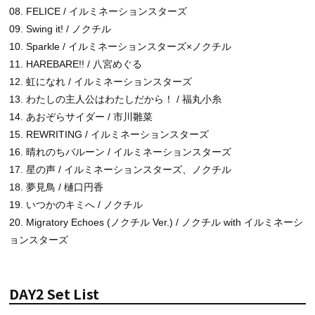
08.
FELICE
/ イルミネーションスターズ
09.
Swing it!
/ ノクチル
10.
Sparkle
/
イルミネーションスターズ×ノクチル
11.
HAREBARE!!
/
八宮めぐる
12.
虹になれ
/ イルミネーションスターズ
13.
わたしの主人公はわたしだから！
/
福丸小糸
14.
あおぞらサイダー
/
市川雛菜
15.
REWRITING
/ イルミネーションスターズ
16.
晴れのちバルーン
/ イルミネーションスターズ
17.
星の声
/ イルミネーションスターズ、ノクチル
18.
夢見鳥
/
樋口円香
19. いつかのキミへ / ノクチル
20. Migratory Echoes (ノクチル Ver.) / ノクチル with イルミネーシ
ョンスターズ
DAY2 Set List