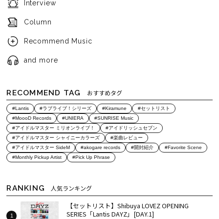
Interview
Column
Recommend Music
and more
RECOMMEND TAG
おすすめタグ
#Lantis
#ラブライブ！シリーズ
#Kiramune
#セットリスト
#MoooD Records
#UNIERA
#SUNRISE Music
#アイドルマスター ミリオンライブ！
#アイドリッシュセブン
#アイドルマスター シャイニーカラーズ
#楽曲レビュー
#アイドルマスター SideM
#akogare records
#開封紹介
#Favorite Scene
#Monthly Pickup Artist
#Pick Up Phrase
RANKING
人気ランキング
【セットリスト】Shibuya LOVEZ OPENING
SERIES「Lantis DAYZ」[DAY.1]