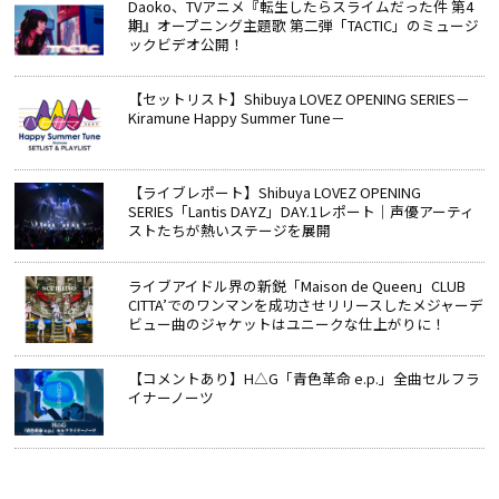
Daoko、TVアニメ『転生したらスライムだった件 第4
期』オープニング主題歌 第二弾「TACTIC」のミュージ
ックビデオ公開！
【セットリスト】Shibuya LOVEZ OPENING SERIES－
Kiramune Happy Summer Tune－
【ライブレポート】Shibuya LOVEZ OPENING
SERIES「Lantis DAYZ」DAY.1レポート｜声優アーティ
ストたちが熱いステージを展開
ライブアイドル界の新鋭「Maison de Queen」CLUB
CITTA’でのワンマンを成功させリリースしたメジャーデ
ビュー曲のジャケットはユニークな仕上がりに！
【コメントあり】H△G「青色革命 e.p.」全曲セルフラ
イナーノーツ