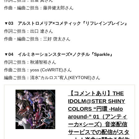
作曲・編曲ご担当：藤井健太郎さん
▼03 アルストロメリア×コメティック『リフレインブレイン』
作詞ご担当：出口 遼さん
作曲・編曲ご担当：三好 啓太さん
▼04 イルミネーションスターズ×ノクチル『Sparkle』
作詞ご担当：秋浦智裕さん
作曲ご担当：yoss (CoWRITE)さん
編曲ご担当：
清水"カルロス"宥人(KEYTONE)
さん
【コメントあり】THE
IDOLM@STER SHINY
COLORS “円環 -Halo
around-” 01（アンティ
ーカ×シーズ）音楽配信
サービスでの配信がスタ