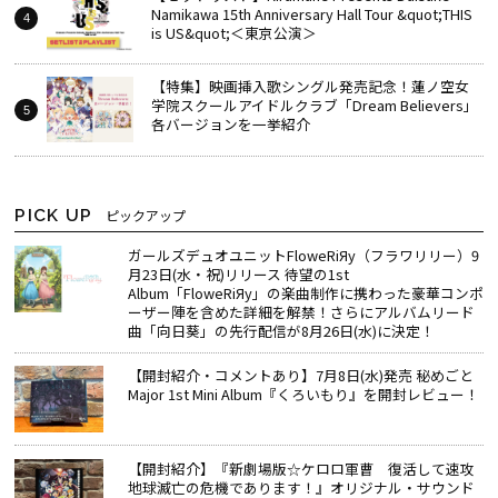
Namikawa 15th Anniversary Hall Tour &quot;THIS
is US&quot;＜東京公演＞
【特集】映画挿入歌シングル発売記念！蓮ノ空女
学院スクールアイドルクラブ「Dream Believers」
各バージョンを一挙紹介
PICK UP
ピックアップ
ガールズデュオユニットFloweRiЯy（フラワリリー）9
月23日(水・祝)リリース 待望の1st
Album「FloweRiЯy」の楽曲制作に携わった豪華コンポ
ーザー陣を含めた詳細を解禁！さらにアルバムリード
曲「向日葵」の先行配信が8月26日(水)に決定！
【開封紹介・コメントあり】7月8日(水)発売 秘めごと
Major 1st Mini Album『くろいもり』を開封レビュー！
【開封紹介】『新劇場版☆ケロロ軍曹 復活して速攻
地球滅亡の危機であります！』オリジナル・サウンド