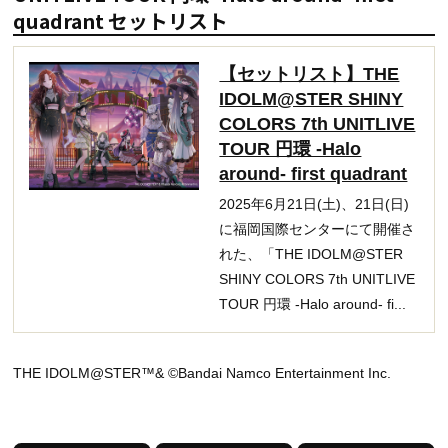
quadrant セットリスト
【セットリスト】THE
IDOLM@STER SHINY
COLORS 7th UNITLIVE
TOUR 円環 -Halo
around- first quadrant
2025年6月21日(土)、21日(日)
に福岡国際センターにて開催さ
れた、「THE IDOLM@STER
SHINY COLORS 7th UNITLIVE
TOUR 円環 -Halo around- fi...
THE IDOLM@STER™& ©Bandai Namco Entertainment Inc.