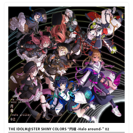
THE IDOLM@STER SHINY COLORS “円環 -Halo around-” 02