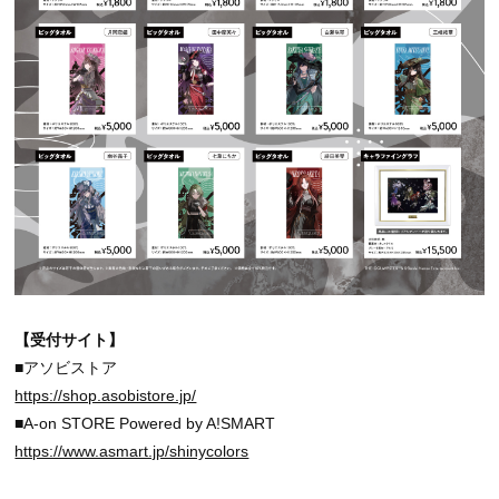
【受付サイト】
■アソビストア
https://shop.asobistore.jp/
■A-on STORE Powered by A!SMART
https://www.asmart.jp/shinycolors