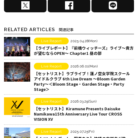
X
F
L
で
a
I
シ
c
N
ェ
e
E
RELATED ARTICLES
関連記事
ア
b
で
す
o
シ
Live Report
2025.04.28(Mon)
【ライブレポート】『前橋ウィッチーズ』ライブ～貴方
る
o
ェ
が望むならOPEN～ Chapter1 昼の部
k
ア
で
す
Live Report
2026.06.01(Mon)
シ
る
【セットリスト】ラブライブ！蓮ノ空女学院スクール
アイドルクラブ 6th Live Dream ～Bloom Garden
ェ
Party～＜Bloom Stage・Garden Stage・Party
ア
Stage＞
す
Live Report
2026.03.29(Sun)
る
【セットリスト】Kiramune Presents Daisuke
Namikawa15th Anniversary Live Tour CROSS
VISION XV
Live Report
2025.07.25(Fri)