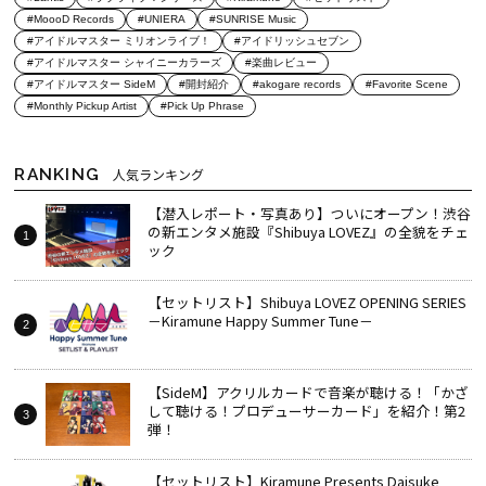
#MoooD Records
#UNIERA
#SUNRISE Music
#アイドルマスター ミリオンライブ！
#アイドリッシュセブン
#アイドルマスター シャイニーカラーズ
#楽曲レビュー
#アイドルマスター SideM
#開封紹介
#akogare records
#Favorite Scene
#Monthly Pickup Artist
#Pick Up Phrase
RANKING
人気ランキング
【潜入レポート・写真あり】ついにオープン！渋谷
の新エンタメ施設『Shibuya LOVEZ』の全貌をチェ
ック
【セットリスト】Shibuya LOVEZ OPENING SERIES
－Kiramune Happy Summer Tune－
【SideM】アクリルカードで音楽が聴ける！「かざ
して聴ける！プロデューサーカード」を紹介！第2
弾！
【セットリスト】Kiramune Presents Daisuke