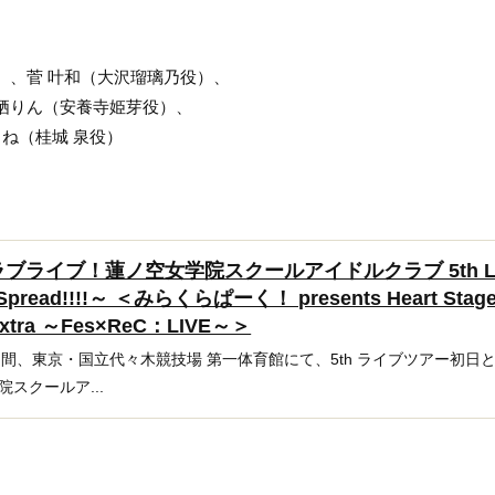
）、菅 叶和（大沢瑠璃乃役）、
栖りん（安養寺姫芽役）、
ね（桂城 泉役）
ライブ！蓮ノ空女学院スクールアイドルクラブ 5th Li
r Spread!!!!～ ＜みらくらぱーく！ presents Heart Stag
 Extra ～Fes×ReC：LIVE～＞
)の2日間、東京・国立代々木競技場 第一体育館にて、5th ライブツアー初日
スクールア...