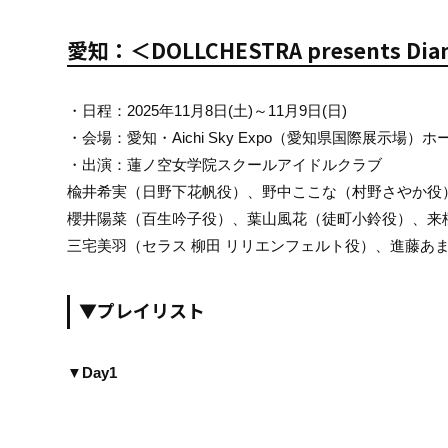
愛知：＜DOLLCHESTRA presents Dia
・日程：2025年11月8日(土)～11月9日(日)
・会場：愛知・Aichi Sky Expo（愛知県国際展示場）ホ
・出演：蓮ノ空女学院スクールアイドルクラブ
楡井希実（日野下花帆役）、野中ここな（村野さやか役
櫻井陽菜（百生吟子役）、葉山風花（徒町小鈴役）、来
三宅美羽（セラス 柳田 リリエンフェルト役）、進藤あま
▼プレイリスト
▼Day1