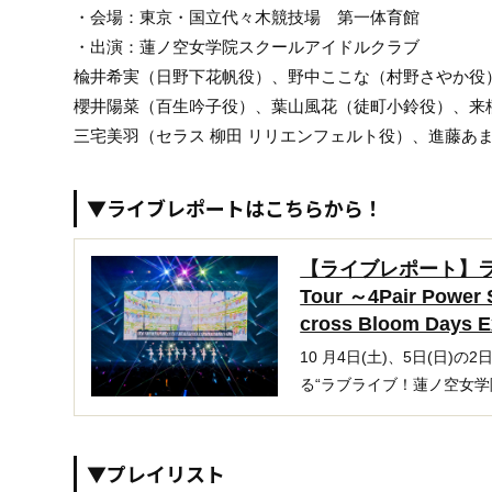
・会場：東京・国立代々木競技場 第一体育館
・出演：蓮ノ空女学院スクールアイドルクラブ
楡井希実（日野下花帆役）、野中ここな（村野さやか役
櫻井陽菜（百生吟子役）、葉山風花（徒町小鈴役）、来
三宅美羽（セラス 柳田 リリエンフェルト役）、進藤あま
▼ライブレポートはこちらから！
【ライブレポート】ラブ
Tour ～4Pair Powe
cross Bloom Days
10 月4日(土)、5日(日
る“ラブライブ！蓮ノ空女学院
▼プレイリスト