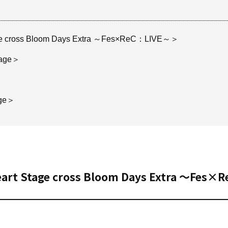
ross Bloom Days Extra ～Fes×ReC：LIVE～＞
tage＞
ge＞
Stage cross Bloom Days Extra ～Fes×