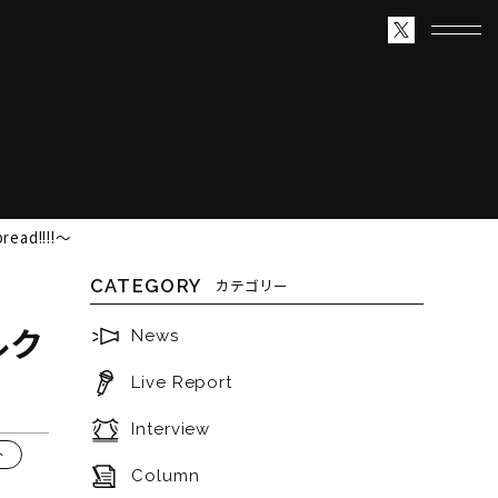
ad!!!!～
CATEGORY
カテゴリー
ルク
News
Live Report
Interview
ト
Column