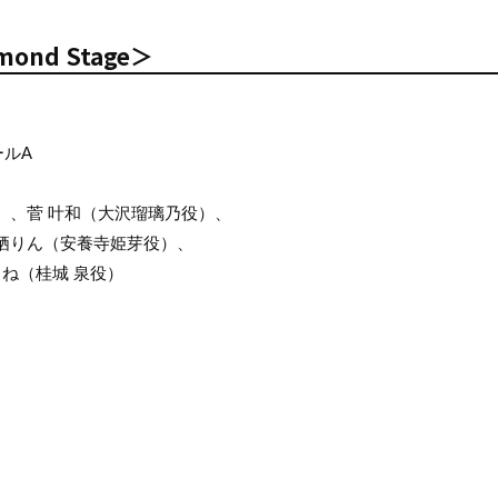
mond Stage＞
ールA
）、菅 叶和（大沢瑠璃乃役）、
栖りん（安養寺姫芽役）、
ね（桂城 泉役）