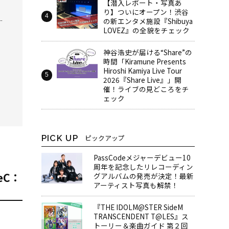
【潜入レポート・写真あ
り】ついにオープン！渋谷
の新エンタメ施設『Shibuya
LOVEZ』の全貌をチェック
神谷浩史が届ける“Share”の
時間――「Kiramune Presents
Hiroshi Kamiya Live Tour
2026『Share Live』」開
催！ライブの見どころをチ
ェック
PICK UP
ピックアップ
PassCodeメジャーデビュー10
周年を記念したリレコーディン
ReC：
グアルバムの発売が決定！最新
アーティスト写真も解禁！
『THE IDOLM@STER SideM
TRANSCENDENT T@LES』ス
トーリー＆楽曲ガイド 第２回