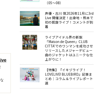
（05～08）
声優・古川 慎2026年11月に3rd
Live 開催決定！出身地・熊本で
初の凱旋ライブ！コメントが到
着
ライブアイドル界の新鋭
「Maison de Queen」CLUB
CITTA’でのワンマンを成功させ
リリースしたメジャーデビュー
曲のジャケットはユニークな仕
上がりに！
ve
e
【特集】『イキヅライブ！
LOVELIVE! BLUEBIRD』記事ま
とめ│コラム＆ライブレポート
とな
選