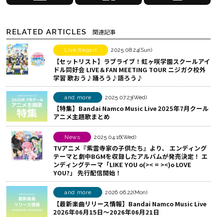
で
a
I
シ
c
N
ェ
e
E
RELATED ARTICLES
関連記事
ア
b
で
す
o
シ
Live Report
2025.08.24(Sun)
【セットリスト】ラブライブ！虹ヶ咲学園スクールアイ
る
o
ェ
ドル同好会 LIVE＆FAN MEETING TOUR ニジガク校外
k
ア
学習 歌おう♪踊ろう♪語ろう♪
で
す
シ
る
and more
2025.07.23(Wed)
【特集】Bandai Namco Music Live 2025年7月クール
ェ
アニメ主題歌まとめ
ア
す
News
2025.04.16(Wed)
る
TVアニメ『紫雲寺家の子供たち』より、 エンディング
テーマと劇中BGMを収録したアルバムが発売決定！ エ
ンディングテーマ「LIKE YOU o(>< = ><)o LOVE
YOU?」 先行配信開始！
and more
2026.06.22(Mon)
【最新楽曲リリース情報】Bandai Namco Music Live
2026年06月15日～2026年06月21日