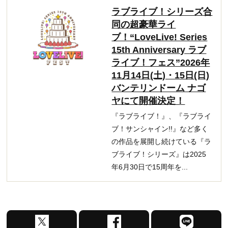
ラブライブ！シリーズ合
同の超豪華ライ
ブ！“LoveLive! Series
15th Anniversary ラブ
ライブ！フェス”2026年
11月14日(土)・15日(日)
バンテリンドーム ナゴ
ヤにて開催決定！
『ラブライブ！』、『ラブライ
ブ！サンシャイン!!』など多く
の作品を展開し続けている『ラ
ブライブ！シリーズ』は2025
年6月30日で15周年を...
X
F
L