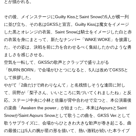
とが描かれる。
その後、メインステージにGuilty KissとSaint Snowの5人が横一列
に並び立ち、その名はGKSSと宣言。Guilty Kissは魔女をイメージ
した黒とオレンジの衣装、Saint Snowは騎士をイメージした白と赤
の衣装を身にまとって、新たなナンバー「WAKE:WOKE」を披露し
た。その姿は、決戦を前に力を合わせるべく集結したかのような勇
ましさを感じさせる。
空気を一転して、GKSSの歌声とクラップで盛り上がる
「BURN:BORN」で会場がひとつになると、5人は改めてGKSSと
して挨拶した。
やがて「2曲だけで終わりなんて」と名残惜しそうな逢田に対し
て、田野が「梨子さん、いいところに気づいてくれましたね」と反
応。ステージ中央に小林と佐藤が背中合わせで立つと、本公演最後
の楽曲「Awaken the power」が始まった。本来はAqoursとSaint
SnowがSaint Aqours Snowとして歌うこの曲を、GKSS Ver.として
歌うサプライズに、会場からひときわ大きな歓声が巻き起こる。曲
の最後には5人の腕が星の形を描いて、熱い激戦が続いた本ライブ