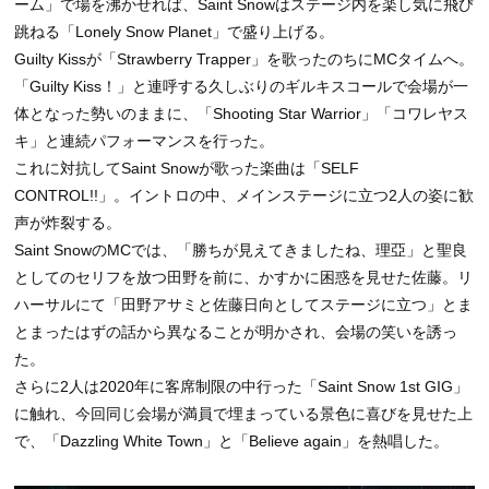
ーム」で場を沸かせれば、Saint Snowはステージ内を楽し気に飛び
跳ねる「Lonely Snow Planet」で盛り上げる。
Guilty Kissが「Strawberry Trapper」を歌ったのちにMCタイムへ。
「Guilty Kiss！」と連呼する久しぶりのギルキスコールで会場が一
体となった勢いのままに、「Shooting Star Warrior」「コワレヤス
キ」と連続パフォーマンスを行った。
これに対抗してSaint Snowが歌った楽曲は「SELF
CONTROL!!」。イントロの中、メインステージに立つ2人の姿に歓
声が炸裂する。
Saint SnowのMCでは、「勝ちが見えてきましたね、理亞」と聖良
としてのセリフを放つ田野を前に、かすかに困惑を見せた佐藤。リ
ハーサルにて「田野アサミと佐藤日向としてステージに立つ」とま
とまったはずの話から異なることが明かされ、会場の笑いを誘っ
た。
さらに2人は2020年に客席制限の中行った「Saint Snow 1st GIG」
に触れ、今回同じ会場が満員で埋まっている景色に喜びを見せた上
で、「Dazzling White Town」と「Believe again」を熱唱した。