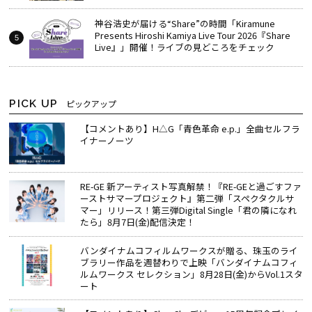
神谷浩史が届ける“Share”の時間――「Kiramune
Presents Hiroshi Kamiya Live Tour 2026『Share
Live』」開催！ライブの見どころをチェック
PICK UP
ピックアップ
【コメントあり】H△G「青色革命 e.p.」全曲セルフラ
イナーノーツ
RE-GE 新アーティスト写真解禁！『RE-GEと過ごすファ
ーストサマープロジェクト』第二弾「スペクタクルサ
マー」リリース！第三弾Digital Single「君の隣になれ
たら」8月7日(金)配信決定！
バンダイナムコフィルムワークスが贈る、珠玉のライ
ブラリー作品を週替わりで上映「バンダイナムコフィ
ルムワークス セレクション」8月28日(金)からVol.1スタ
ート