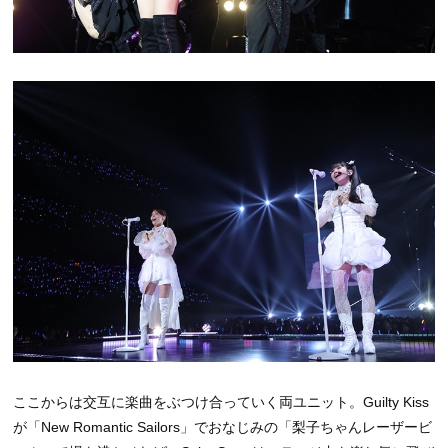
ここからは交互に楽曲をぶつけ合っていく両ユニット。Guilty Kiss
が「New Romantic Sailors」でおなじみの「梨子ちゃんレーザービ