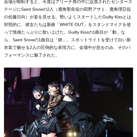
会場が暗転すると、今度はアリーナ席の中に設置されたセンタース
テージにSaint Snowの2人（鹿角聖良役の田野アサミ、鹿角理亞役
の佐藤日向）が姿を見せる。勢いよくスタートしたGuilty Kissとは
対照的に、彼女たちは新曲「WHITE OUT」をスタンドマイクを使
って情感たっぷりに歌い上げた。Guilty Kissの1曲目が「動」な
ら、Saint Snowの1曲目は「静」。スポットライトを受けて白い新
衣装で魅せる2人の圧倒的な表現力に、会場中が息をのみ、そのパ
フォーマンスに魅了された。