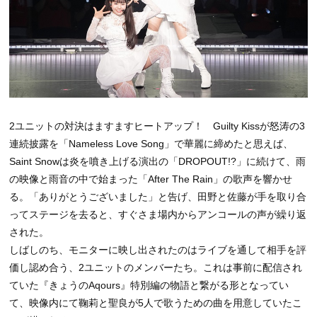
2ユニットの対決はますますヒートアップ！ Guilty Kissが怒涛の3
連続披露を「Nameless Love Song」で華麗に締めたと思えば、
Saint Snowは炎を噴き上げる演出の「DROPOUT!?」に続けて、雨
の映像と雨音の中で始まった「After The Rain」の歌声を響かせ
る。「ありがとうございました」と告げ、田野と佐藤が手を取り合
ってステージを去ると、すぐさま場内からアンコールの声が繰り返
された。
しばしのち、モニターに映し出されたのはライブを通して相手を評
価し認め合う、2ユニットのメンバーたち。これは事前に配信され
ていた『きょうのAqours』特別編の物語と繋がる形となってい
て、映像内にて鞠莉と聖良が5人で歌うための曲を用意していたこ