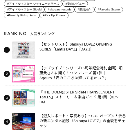
#アイドルマスター シャイニーカラーズ
#楽曲レビュー
#アイドルマスター SideM
#akogare records
#開封紹介
#Favorite Scene
#Monthly Pickup Artist
#Pick Up Phrase
RANKING
人気ランキング
【セットリスト】Shibuya LOVEZ OPENING
SERIES「Lantis DAYZ」[DAY.1]
【ラブライブ！シリーズ15周年記念特別企画】畑
亜貴さんに聞く！ワンフレーズ 第1弾｜
Aqours「君のこころは輝いてるかい？」
『THE IDOLM@STER SideM TRANSCENDENT
T@LES』ストーリー＆楽曲ガイド 第1回（01～
04）
【潜入レポート・写真あり】ついにオープン！渋谷
の新エンタメ施設『Shibuya LOVEZ』の全貌をチェ
ック