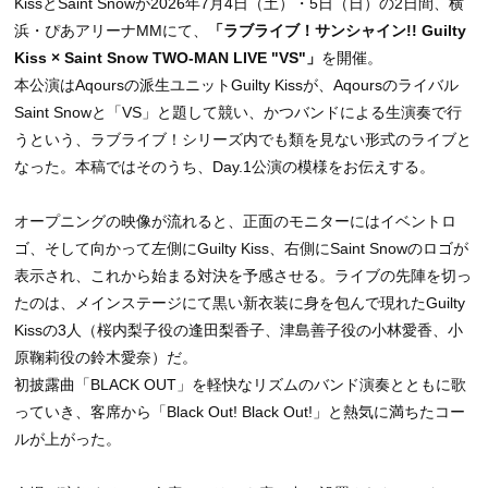
KissとSaint Snowが2026年7月4日（土）・5日（日）の2日間、横
浜・ぴあアリーナMMにて、
「ラブライブ！サンシャイン!! Guilty
Kiss × Saint Snow TWO-MAN LIVE "VS"」
を開催。
本公演はAqoursの派生ユニットGuilty Kissが、Aqoursのライバル
Saint Snowと「VS」と題して競い、かつバンドによる生演奏で行
うという、ラブライブ！シリーズ内でも類を見ない形式のライブと
なった。本稿ではそのうち、Day.1公演の模様をお伝えする。
オープニングの映像が流れると、正面のモニターにはイベントロ
ゴ、そして向かって左側にGuilty Kiss、右側にSaint Snowのロゴが
表示され、これから始まる対決を予感させる。ライブの先陣を切っ
たのは、メインステージにて黒い新衣装に身を包んで現れたGuilty
Kissの3人（桜内梨子役の逢田梨香子、津島善子役の小林愛香、小
原鞠莉役の鈴木愛奈）だ。
初披露曲「BLACK OUT」を軽快なリズムのバンド演奏とともに歌
っていき、客席から「Black Out! Black Out!」と熱気に満ちたコー
ルが上がった。