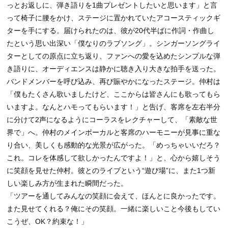
っとお返しに、弾き語りを1曲プレゼントしたいと思います」と言
って椅子に腰をかけ、ステージに置かれていたアコースティックギ
ターを手にする。届けられたのは、彼が20代半ばに作詞・作曲し
たという思い出深い「僕なりのラブソング」。シンガーソングライ
ターとしての原点に立ち返り、ファンへの愛を込めたシンプルな弾
き語りに、オーディエンスは静かに聴き入り大きな拍手を送った。
バンドメンバーを呼び込み、再び賑やかになったステージ。仲村は
「僕もたくさん歌いましたけど、ここからは皆さんにも歌ってもら
いますよ。なんとハモってもらいます！」と告げ、客席を左右半分
に分けて2声になるようにコーラスをレクチャーして、「素敵な世
界で」へ。仲村のメインボーカルと客席のハーモニーが見事に重な
り合い、美しくも感動的な光景が広がった。「めっちゃいいだろ？
これ。コレを体感して欲しかったんですよ！」と、心から嬉しそう
に笑顔を見せた仲村。彼とのライブという“遊び場”に、また1つ新
しい楽しみ方が生まれた瞬間だった。
「ツアーを通してみんなの笑顔に会えて、ほんとに良かったです。
また見せてくれる？俺にその笑顔。一緒に楽しいこと今後もしてい
こうぜ、OK？約束な！」