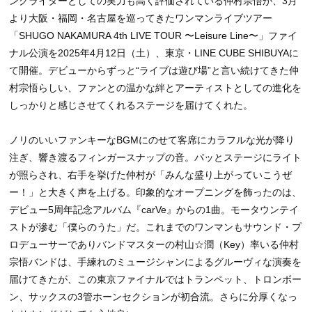
ングライターとしての実力も高く評価されている仲村宗悟が、3月
より大阪・福岡・名古屋を巡ってきたワンマンライブツアー
「SHUGO NAKAMURA 4th LIVE TOUR 〜Leisure Line〜」ファイ
ナル公演を2025年4月12日（土）、東京・LINE CUBE SHIBUYAに
て開催。デビューからずっと“ライブは遊び場”と言い続けてきた仲
村宗悟らしい、ファンとの温かな絆とアーティストとしての進化を
しっかりと感じさせてくれるステージを届けてくれた。
ノリのいいファンキーなBGMにのせて客席にカラフルな光が降り
注ぎ、響き渡るフィンガースナップの音。パッとステージにライト
が照らされ、右手を挙げた仲村が「みんな盛り上がっていこうぜ
ー！」と大きく声を上げる。印象的なオープニングを飾ったのは、
デビュー5周年記念アルバム『carVe』からの1曲。モータウンテイ
ストが滲む「僕らのうた」だ。これまでのワンマンもサウンド・プ
ロデューサーでありバンドマスターの村山☆潤（Key）率いる仲村
宗悟バンドは、手練れのミュージシャンによるグルーヴィな演奏を
届けてきたが、この東京ファイナルではトランペット、トロンボー
ン、サックスの3管ホーンセクションが初合流。さらに分厚くなっ