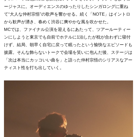
ージャスに。オーディエンスのゆったりしたシンガロングに重ね
て“大人な仲村宗悟”の歌声を響かせる。続く「NOTE」はイントロ
から歓声が湧き、春めく渋谷に爽やかな風を吹かせた。
MCでは、ファイナル公演を迎えるにあたって、ツアールーティー
ンにしようと東京でも自前でホテルに1泊したが枕が合わずに寝付
けず、結局、朝早く自宅に戻って眠ったという愉快なエピソードも
披露。そんな飾らないトークで会場を笑いに包んだ後、ステージは
「次は本当にカッコいい曲を」と語った仲村宗悟のシリアスなアー
ティスト性を打ち出していく。