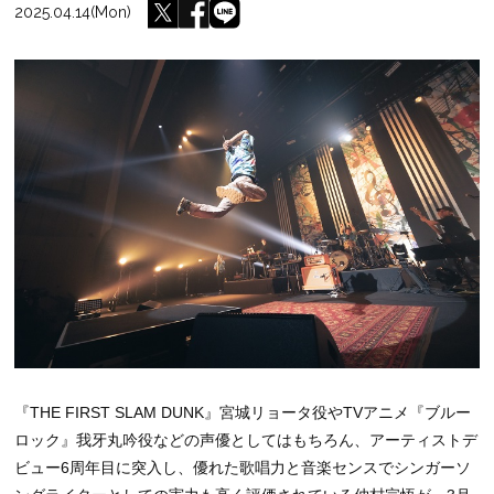
2025.04.14(Mon)
『THE FIRST SLAM DUNK』宮城リョータ役やTVアニメ『ブルー
ロック』我牙丸吟役などの声優としてはもちろん、アーティストデ
ビュー6周年目に突入し、優れた歌唱力と音楽センスでシンガーソ