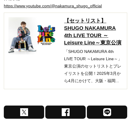
https://www.youtube.com/@nakamura_shugo_official
【セットリスト】
SHUGO NAKAMURA
4th LIVE TOUR ～
Leisure Line～東京公演
「SHUGO NAKAMURA 4th
LIVE TOUR ～Leisure Line～」
東京公演のセットリストとプレ
イリストを公開！2025年3月か
ら4月にかけて、大阪・福岡...
X
F
L
で
a
I
シ
c
N
ェ
e
E