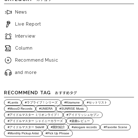
News
Live Report
Interview
Column
Recommend Music
and more
RECOMMEND TAG
おすすめタグ
#Lantis
#ラブライブ！シリーズ
#Kiramune
#セットリスト
#MoooD Records
#UNIERA
#SUNRISE Music
#アイドルマスター ミリオンライブ！
#アイドリッシュセブン
#アイドルマスター シャイニーカラーズ
#楽曲レビュー
#アイドルマスター SideM
#開封紹介
#akogare records
#Favorite Scene
#Monthly Pickup Artist
#Pick Up Phrase