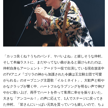
「カッコ良くね？うちのバンド、ヤバいよね」と嬉しそうな仲村。
そして本編ラストに、まだやってない曲があると届けられたのは、
仲村自身もアーシェント・アードラー役で出演している現在放送中
のTVアニメ『ゴリラの神から加護された令嬢は王立騎士団で可愛
がられる』のオープニング主題歌「イルミネイト」。大歓声と軽や
かなクラップが響く中、ハートフルなラブソングを明るい声で伸び
やかに歌い上げ、両手でハートを作って客席に幸せを振りまいた。
大きな「アンコール！」の声に応えて、1人でステージに戻ってき
た仲村。「皆さんにいっぱい元気を貰っていつも嬉しいので、ちょ