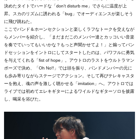
決めたタイトでハードな「don’t disturb me」でさらに温度が上
昇。スカのリズムに誘われる「bug」でオーディエンスが楽しそう
に飛び跳ねた。
ここでバンド＆ホーンセクションと楽しくラフなトークを交えなが
らメンバーを紹介し、「まだまだこのメンバー達とカッコいい音楽
を奏でていってもいいかな？もっと声聞かせてよ！」と煽ってバン
ドセッションをイントロにしてスタートしたのは、パワフルに勇気
を与えてくれる「fist of hope」。アウトロのラストをウルトラマン
ポーズで決め、「Oh No!!」では頭を振り、バンドメンバーの元に
も歩み寄りながらステージでアクション。そして再びテレキャスタ
ーを抱え、魂の声を激しく聴かせる「imitation」へ。アウトロでは
ライブでは初めてエレキギターによるワイルドなギターソロを披露
し、喝采を浴びた。