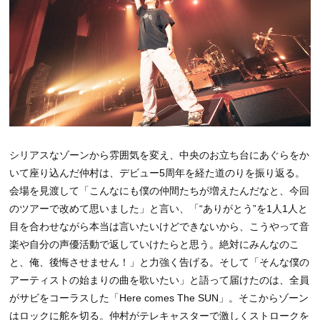
シリアスなゾーンから雰囲気を変え、中央のお立ち台にあぐらをか
いて座り込んだ仲村は、デビュー5周年を経た道のりを振り返る。
会場を見渡して「こんなにも僕の仲間たちが増えたんだなと、今回
のツアーで改めて思いました」と言い、「“ありがとう”を1人1人と
目を合わせながら本当は言いたいけどできないから、こうやって音
楽や自分の声優活動で返していけたらと思う。絶対にみんなのこ
と、俺、後悔させません！」と力強く告げる。そして「そんな僕の
アーティストの始まりの曲を歌いたい」と語って届けたのは、全員
がサビをコーラスした「Here comes The SUN」。そこからゾーン
はロックに舵を切る。仲村がテレキャスターで激しくストロークを