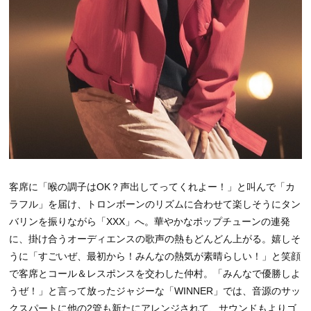
客席に「喉の調子はOK？声出してってくれよー！」と叫んで「カ
ラフル」を届け、トロンボーンのリズムに合わせて楽しそうにタン
バリンを振りながら「XXX」へ。華やかなポップチューンの連発
に、掛け合うオーディエンスの歌声の熱もどんどん上がる。嬉しそ
うに「すごいぜ、最初から！みんなの熱気が素晴らしい！」と笑顔
で客席とコール＆レスポンスを交わした仲村。「みんなで優勝しよ
うぜ！」と言って放ったジャジーな「WINNER」では、音源のサッ
クスパートに他の2管も新たにアレンジされて、サウンドもよりゴ