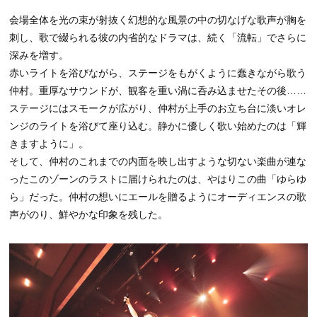
会場全体を光の束が射抜く幻想的な風景の中の切なげな歌声が胸を
刺し、歌で綴られる彼の内省的なドラマは、続く「流転」でさらに
深みを増す。
赤いライトを浴びながら、ステージをもがくように蠢きながら歌う
仲村。重厚なサウンドが、観客を重い渦に呑み込ませたその後……
ステージにはスモークが広がり、仲村が上手のお立ち台に淡いオレ
ンジのライトを浴びて座り込む。静かに優しく歌い始めたのは「輝
きますように」。
そして、仲村のこれまでの内面を映し出すような切ない楽曲が連な
ったこのゾーンのラストに届けられたのは、やはりこの曲「ゆらゆ
ら」だった。仲村の想いにエールを贈るようにオーディエンスの歌
声がのり、鮮やかな印象を残した。