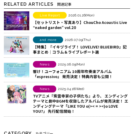
RELATED ARTICLES
関連記事
ア
b
で
す
o
シ
Live Report
2026.01.26(Mon)
【セットリスト・写真あり】ChouCho Acoustic Live
る
o
ェ
“naked garden” vol.20
k
ア
で
す
and more
2026.07.09(Thu)
シ
る
【特集】『イキヅライブ！ LOVELIVE! BLUEBIRD』記
事まとめ│コラム＆ライブレポート選
ェ
ア
News
2025.06.09(Mon)
す
響け！ユーフォニアム 10周年吹奏楽アルバム
る
「espressivo」 発売決定！特典内容も公開！
News
2025.04.16(Wed)
TVアニメ『紫雲寺家の子供たち』より、 エンディング
テーマと劇中BGMを収録したアルバムが発売決定！ エ
ンディングテーマ「LIKE YOU o(>< = ><)o LOVE
YOU?」 先行配信開始！
CATEGORY
カテゴリー