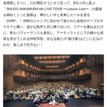
名残惜しそうに、だが満足そうにそう言って、約1ヵ月に及ぶ
「SHUGO NAKAMURA 4th LIVE TOUR 〜Leisure Line〜」の最後
を締めくくった楽曲は、輝かしい今と未来にエールを送る
「JUMP」！ 仲村のジャンプに合わせて放たれた金色のテープがキ
ラキラと舞い、温かな歌声と共に降り注いだ。ツアーを重ねるたび
に、歌もパフォーマンスも進化し、アーティストとしての確かな成
長を見せてくれる仲村宗悟。次なる彼との“遊び場”はどこになるの
かが、楽しみで仕方ない！