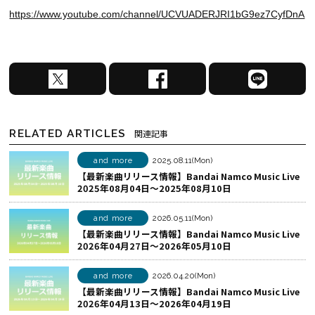
https://www.youtube.com/channel/UCVUADERJRI1bG9ez7CyfDnA
X
F
L
で
a
I
シ
c
N
ェ
e
E
RELATED ARTICLES
関連記事
ア
b
で
す
o
シ
and more
2025.08.11(Mon)
【最新楽曲リリース情報】Bandai Namco Music Live
る
o
ェ
2025年08月04日～2025年08月10日
k
ア
で
す
and more
2026.05.11(Mon)
シ
る
【最新楽曲リリース情報】Bandai Namco Music Live
2026年04月27日～2026年05月10日
ェ
ア
and more
2026.04.20(Mon)
す
【最新楽曲リリース情報】Bandai Namco Music Live
る
2026年04月13日～2026年04月19日