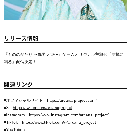
リリース情報
『もののがたり 〜異界ノ契〜』ゲームオリジナル主題歌「空蝉に
鳴る」配信決定！
関連リンク
■オフィシャルサイト：
https://arcana-project.com/
■X：
https://twitter.com/arcanaproject
■Instagram：
https://www.instagram.com/arcana_project/
■TikTok：
https://www.tiktok.com/@arcana_project
■YouTube：