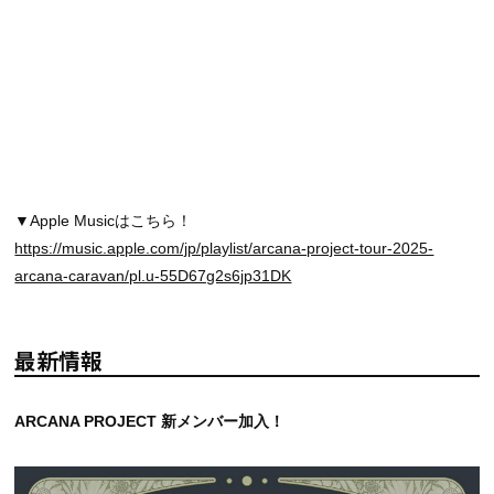
▼Apple Musicはこちら！
https://music.apple.com/jp/playlist/arcana-project-tour-2025-
arcana-caravan/pl.u-55D67g2s6jp31DK
最新情報
ARCANA PROJECT 新メンバー加入！