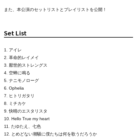
また、本公演のセットリストとプレイリストを公開！
Set List
1. アイレ
2. 革命的レイメイ
3. 厭世的ストレングス
4. 空蝉に鳴る
5. ナニモノローグ
6. Ophelia
7. ヒトリガタリ
8. ミチカケ
9. 快晴のエスタリスタ
10. Hello True my heart
11. たゆたえ、七色
12. とめどない潮騒に僕たちは何を歌うだろうか