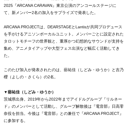
2025『ARCANA CARAVAN』東京公演のアンコールステージに
て、新メンバー2名の加入をサプライズで発表した。
ARCANA PROJECTは、DEARSTAGEとLantisが共同プロデュース
を手がけるアニソンボーカルユニット。メンバーごとに設定された
タロットモチーフの世界観と、重厚かつ幻想的なサウンドが支持を
集め、アニメタイアップや大型フェス出演など幅広く活動してき
た。
このたび加入が発表されたのは、蔀祐佳（しどみ・ゆうか）と吉乃
櫻（よしの・さくら）の2名。
▼蔀祐佳（しどみ・ゆうか）
茨城県出身。2019年から2022年までアイドルグループ『リルネー
ド』のメンバーとして活動し、グループ解散後は『電音部』日高零
奈役を担当。今後は『電音部』との兼任で『ARCANA PROJECT』
に参加する。