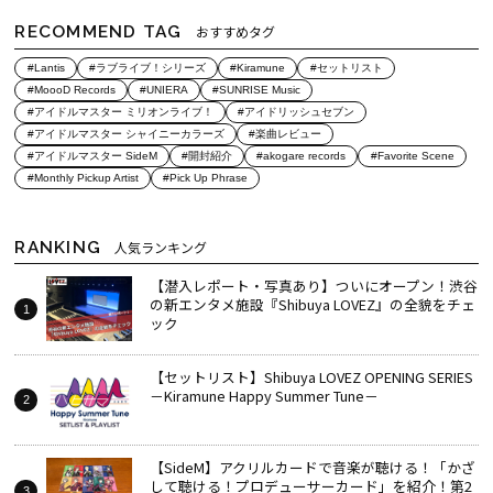
RECOMMEND TAG
おすすめタグ
#Lantis
#ラブライブ！シリーズ
#Kiramune
#セットリスト
#MoooD Records
#UNIERA
#SUNRISE Music
#アイドルマスター ミリオンライブ！
#アイドリッシュセブン
#アイドルマスター シャイニーカラーズ
#楽曲レビュー
#アイドルマスター SideM
#開封紹介
#akogare records
#Favorite Scene
#Monthly Pickup Artist
#Pick Up Phrase
RANKING
人気ランキング
【潜入レポート・写真あり】ついにオープン！渋谷
の新エンタメ施設『Shibuya LOVEZ』の全貌をチェ
ック
【セットリスト】Shibuya LOVEZ OPENING SERIES
－Kiramune Happy Summer Tune－
【SideM】アクリルカードで音楽が聴ける！「かざ
して聴ける！プロデューサーカード」を紹介！第2