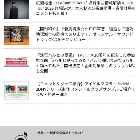
広瀬裕也 1st Album “Focus” 収録楽曲情報解禁 & Live
Tour 2026 詳細決定！本人および楽曲提供・斉藤壮馬の
コメントも到着！
【開封紹介】『新劇場版☆ケロロ軍曹 復活して速攻
地球滅亡の危機であります！』オリジナル・サウンド
トラックCDを開封レビュー！
『涼宮ハルヒの憂鬱』 TVアニメ20周年を記念した参加
型企画「#ハルヒ歌ってみた #ハルヒ弾いてみた #ハル
ヒ踊ってみた」開催決定！企画対象楽曲のリリックMV
も公開！
【コメント＆グッズ紹介】アイドルマスター SideM
2DMVシリーズ制作コメント＆グッズサンプルご紹介！
＜W・神速一魂＞
世界中へ最新音楽情報を出航中！