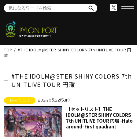
世界中へ最新音楽情報を出航中！
TOP
#THE IDOLM@STER SHINY COLORS 7th UNITLIVE TOUR 円
環 -
#THE IDOLM@STER SHINY COLORS 7th
UNITLIVE TOUR 円環 -
2025.06.22(Sun)
Live Report
【セットリスト】THE
IDOLM@STER SHINY COLORS
7th UNITLIVE TOUR 円環 -Halo
around- first quadrant