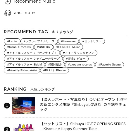
Recommend Music
and more
RECOMMEND TAG
おすすめタグ
#Lantis
#ラブライブ！シリーズ
#Kiramune
#セットリスト
#MoooD Records
#UNIERA
#SUNRISE Music
#アイドルマスター ミリオンライブ！
#アイドリッシュセブン
#アイドルマスター シャイニーカラーズ
#楽曲レビュー
#アイドルマスター SideM
#開封紹介
#akogare records
#Favorite Scene
#Monthly Pickup Artist
#Pick Up Phrase
RANKING
人気ランキング
【潜入レポート・写真あり】ついにオープン！渋谷
の新エンタメ施設『Shibuya LOVEZ』の全貌をチェ
ック
【セットリスト】Shibuya LOVEZ OPENING SERIES
－Kiramune Happy Summer Tune－