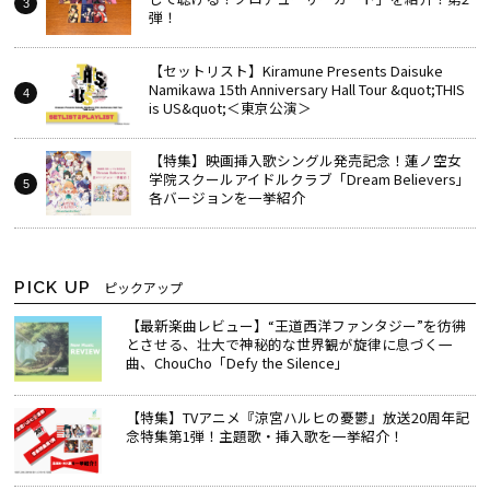
弾！
【セットリスト】Kiramune Presents Daisuke
Namikawa 15th Anniversary Hall Tour &quot;THIS
is US&quot;＜東京公演＞
【特集】映画挿入歌シングル発売記念！蓮ノ空女
学院スクールアイドルクラブ「Dream Believers」
各バージョンを一挙紹介
PICK UP
ピックアップ
【最新楽曲レビュー】“王道西洋ファンタジー”を彷彿
とさせる、壮大で神秘的な世界観が旋律に息づく一
曲、ChouCho「Defy the Silence」
【特集】TVアニメ『涼宮ハルヒの憂鬱』放送20周年記
念特集第1弾！主題歌・挿入歌を一挙紹介！