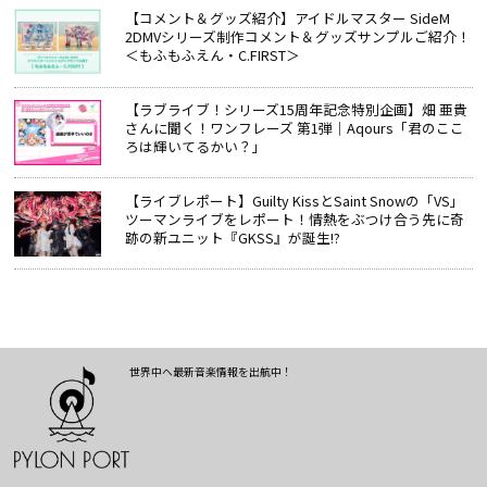
【コメント＆グッズ紹介】アイドルマスター SideM
2DMVシリーズ制作コメント＆グッズサンプルご紹介！
＜もふもふえん・C.FIRST＞
【ラブライブ！シリーズ15周年記念特別企画】畑 亜貴
さんに聞く！ワンフレーズ 第1弾｜Aqours「君のここ
ろは輝いてるかい？」
【ライブレポート】Guilty KissとSaint Snowの「VS」
ツーマンライブをレポート！情熱をぶつけ合う先に奇
跡の新ユニット『GKSS』が誕生!?
世界中へ最新音楽情報を出航中！