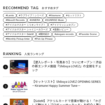
RECOMMEND TAG
おすすめタグ
#Lantis
#ラブライブ！シリーズ
#Kiramune
#セットリスト
#MoooD Records
#UNIERA
#SUNRISE Music
#アイドルマスター ミリオンライブ！
#アイドリッシュセブン
#アイドルマスター シャイニーカラーズ
#楽曲レビュー
#アイドルマスター SideM
#開封紹介
#akogare records
#Favorite Scene
#Monthly Pickup Artist
#Pick Up Phrase
RANKING
人気ランキング
【潜入レポート・写真あり】ついにオープン！渋谷
の新エンタメ施設『Shibuya LOVEZ』の全貌をチェ
ック
【セットリスト】Shibuya LOVEZ OPENING SERIES
－Kiramune Happy Summer Tune－
【SideM】アクリルカードで音楽が聴ける！「かざ
して聴ける！プロデューサーカード」を紹介！第2