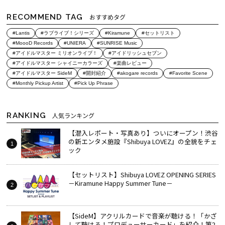
RECOMMEND TAG
おすすめタグ
#Lantis
#ラブライブ！シリーズ
#Kiramune
#セットリスト
#MoooD Records
#UNIERA
#SUNRISE Music
#アイドルマスター ミリオンライブ！
#アイドリッシュセブン
#アイドルマスター シャイニーカラーズ
#楽曲レビュー
#アイドルマスター SideM
#開封紹介
#akogare records
#Favorite Scene
#Monthly Pickup Artist
#Pick Up Phrase
RANKING
人気ランキング
【潜入レポート・写真あり】ついにオープン！渋谷
の新エンタメ施設『Shibuya LOVEZ』の全貌をチェ
ック
【セットリスト】Shibuya LOVEZ OPENING SERIES
－Kiramune Happy Summer Tune－
【SideM】アクリルカードで音楽が聴ける！「かざ
して聴ける！プロデューサーカード」を紹介！第2