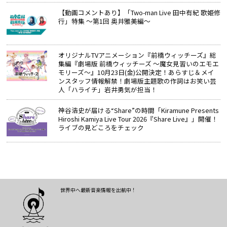
【動画コメントあり】「Two-man Live 田中有紀 歌姫修
行」特集 ～第1回 奥井雅美編～
オリジナルTVアニメーション『前橋ウィッチーズ』総
集編『劇場版 前橋ウィッチーズ ～魔女見習いのエモエ
モリーズ～』10月23日(金)公開決定！あらすじ＆メイ
ンスタッフ情報解禁！劇場版主題歌の作詞はお笑い芸
人「ハライチ」岩井勇気が担当！
神谷浩史が届ける“Share”の時間――「Kiramune Presents
Hiroshi Kamiya Live Tour 2026『Share Live』」開催！
ライブの見どころをチェック
世界中へ最新音楽情報を出航中！