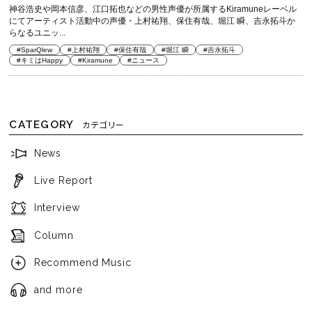
神谷浩史や岡本信彦、江口拓也などの男性声優が所属するKiramuneレーベル
にてアーティスト活動中の声優・上村祐翔、保住有哉、堀江 瞬、吉永拓斗か
らなるユニッ...
#SparQlew
#上村祐翔
#保住有哉
#堀江 瞬
#吉永拓斗
#キミはHappy
#Kiramune
#ニュース
CATEGORY
カテゴリー
News
Live Report
Interview
Column
Recommend Music
and more