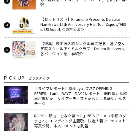
弾！
【セットリスト】Kiramune Presents Daisuke
Namikawa 15th Anniversary Hall Tour &quot;THIS
is US&quot;＜東京公演＞
【特集】映画挿入歌シングル発売記念！蓮ノ空女
学院スクールアイドルクラブ「Dream Believers」
各バージョンを一挙紹介
PICK UP
ピックアップ
【ライブレポート】Shibuya LOVEZ OPENING
SERIES「Lantis DAYZ」DAY.2レポート｜個性豊かな歌
声が響いた、女性アーティストたちによる華やかなス
テージ
REIRIE、新曲「ひなたぼっこ」がTVアニメ『令和のダ
ラさん』エンディング主題歌に決定！新アーティスト
写真公開、本人コメントも到着