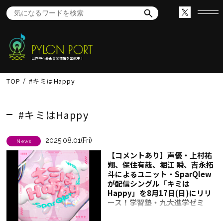
世界中へ最新音楽情報を出航中！
TOP
#キミはHappy
#キミはHappy
2025.08.01(Fri)
News
【コメントあり】声優・上村祐
翔、保住有哉、堀江 瞬、吉永拓
斗によるユニット・SparQlew
が配信シングル「キミは
Happy」を8月17日(日)にリリ
ース！学習塾・九大進学ゼミ
CMタイアップに決定！