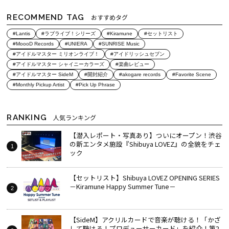
RECOMMEND TAG
おすすめタグ
#Lantis
#ラブライブ！シリーズ
#Kiramune
#セットリスト
#MoooD Records
#UNIERA
#SUNRISE Music
#アイドルマスター ミリオンライブ！
#アイドリッシュセブン
#アイドルマスター シャイニーカラーズ
#楽曲レビュー
#アイドルマスター SideM
#開封紹介
#akogare records
#Favorite Scene
#Monthly Pickup Artist
#Pick Up Phrase
RANKING
人気ランキング
【潜入レポート・写真あり】ついにオープン！渋谷
の新エンタメ施設『Shibuya LOVEZ』の全貌をチェ
ック
【セットリスト】Shibuya LOVEZ OPENING SERIES
－Kiramune Happy Summer Tune－
【SideM】アクリルカードで音楽が聴ける！「かざ
して聴ける！プロデューサーカード」を紹介！第2