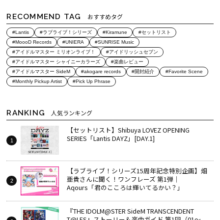
RECOMMEND TAG
おすすめタグ
#Lantis
#ラブライブ！シリーズ
#Kiramune
#セットリスト
#MoooD Records
#UNIERA
#SUNRISE Music
#アイドルマスター ミリオンライブ！
#アイドリッシュセブン
#アイドルマスター シャイニーカラーズ
#楽曲レビュー
#アイドルマスター SideM
#akogare records
#開封紹介
#Favorite Scene
#Monthly Pickup Artist
#Pick Up Phrase
RANKING
人気ランキング
【セットリスト】Shibuya LOVEZ OPENING
SERIES「Lantis DAYZ」[DAY.1]
【ラブライブ！シリーズ15周年記念特別企画】畑
亜貴さんに聞く！ワンフレーズ 第1弾｜
Aqours「君のこころは輝いてるかい？」
『THE IDOLM@STER SideM TRANSCENDENT
T@LES』ストーリー＆楽曲ガイド 第1回（01～