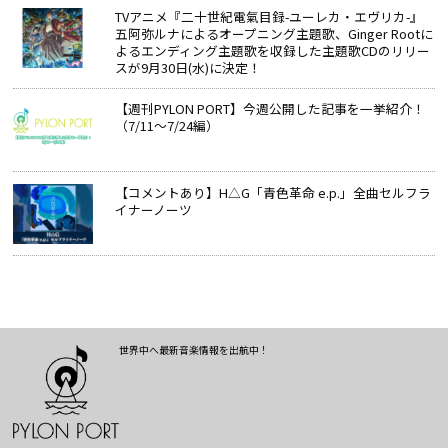
TVアニメ『二十世紀電氣目録-ユーレカ・エヴリカ-』
五阿弥ルナによるオープニング主題歌、Ginger Rootに
よるエンディング主題歌を収録した主題歌CDのリリー
スが9月30日(水)に決定！
【週刊PYLON PORT】今週公開した記事を一挙紹介！
（7/11～7/24編）
【コメントあり】H△G「青色革命 e.p.」全曲セルフラ
イナーノーツ
世界中へ最新音楽情報を出航中！