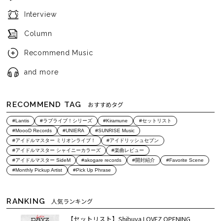
Interview
Column
Recommend Music
and more
RECOMMEND TAG
おすすめタグ
#Lantis
#ラブライブ！シリーズ
#Kiramune
#セットリスト
#MoooD Records
#UNIERA
#SUNRISE Music
#アイドルマスター ミリオンライブ！
#アイドリッシュセブン
#アイドルマスター シャイニーカラーズ
#楽曲レビュー
#アイドルマスター SideM
#akogare records
#開封紹介
#Favorite Scene
#Monthly Pickup Artist
#Pick Up Phrase
RANKING
人気ランキング
【セットリスト】Shibuya LOVEZ OPENING