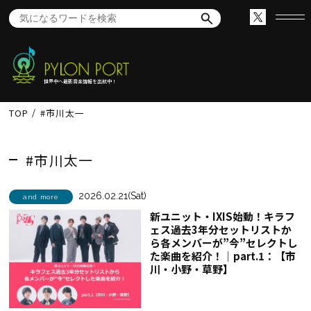
世界中へ最新音楽情報を出航中！
TOP
#市川太一
#市川太一
2026.02.21(Sat)
and more
新ユニット・IXIS始動！キラフ
ェス過去3年分セットリストか
ら各メンバーが”今”セレクトし
た楽曲を紹介！│part.1：【市
川・小野・草野】