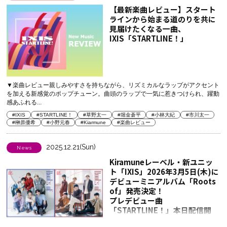
【最新楽曲レビュー】スタート
ラインから始まる道のりを共に
見届けたくなる一曲、
IXIS「STARTLINE！」
▼楽曲レビュー親しみやすさを持ちながら、リズミカルなラップがアクセント
を加える新感覚のポップチューン。曲頭のラップで一気に惹きつけられ、躍動
感あふれる...
#IXIS
#STARTLINE！
#草野太一
#堀金蒼平
#小林大紀
#市川太一
#榊原優希
#小野元春
#Kiarmune
#楽曲レビュー
2025.12.21(Sun)
News
Kiramuneレーベル・新ユニッ
ト「IXIS」2026年3月5日(木)に
デビューミニアルバム「Roots
of」発売決定！
プレデビュー曲
「STARTLINE！」本日配信開
始・音楽ディレクターからのコ