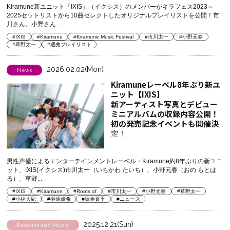
Kiramune新ユニット「IXIS」（イクシス）のメンバーがキラフェス2023～
2025セットリストから10曲セレクトしたオリジナルプレイリストを公開！市
川さん、小野さん...
#IXIS
#Kiramune
#Kiramune Music Festival
#市川太一
#小野元春
#草野太一
#選曲プレイリスト
2026.02.02(Mon)
News
Kiramuneレーベル8年ぶり新ユ
ニット【IXIS】
新アーティスト写真とデビュー
ミニアルバムの収録内容公開！
初の発売記念イベントも開催決
定！
男性声優によるエンターテインメントレーベル・Kiramune約8年ぶりの新ユニ
ット、IXIS(イクシス)市川太一（いちかわ たいち）、小野元春（おの もとは
る）、草野...
#IXIS
#Kiramune
#Roots of
#市川太一
#小野元春
#草野太一
#小林大紀
#榊原優希
#堀金蒼平
#ニュース
2025.12.21(Sun)
Recommend Music