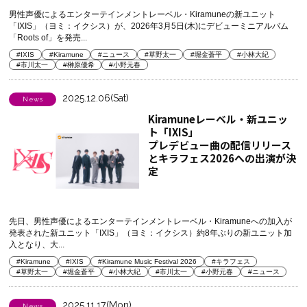
メントも到着
男性声優によるエンターテインメントレーベル・Kiramuneの新ユニット
「IXIS」（ヨミ：イクシス）が、2026年3月5日(木)にデビューミニアルバム
「Roots of」を発売...
#IXIS
#Kiramune
#ニュース
#草野太一
#堀金蒼平
#小林大紀
#市川太一
#榊原優希
#小野元春
2025.12.06(Sat)
News
Kiramuneレーベル・新ユニッ
ト「IXIS」
プレデビュー曲の配信リリース
とキラフェス2026への出演が決
定
先日、男性声優によるエンターテインメントレーベル・Kiramuneへの加入が
発表された新ユニット「IXIS」（ヨミ：イクシス）約8年ぶりの新ユニット加
入となり、大...
#Kiramune
#IXIS
#Kiramune Music Festival 2026
#キラフェス
#草野太一
#堀金蒼平
#小林大紀
#市川太一
#小野元春
#ニュース
2025.11.17(Mon)
News