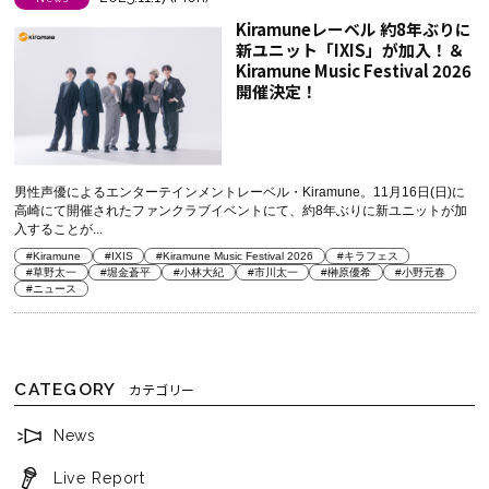
Kiramuneレーベル 約8年ぶりに
新ユニット「IXIS」が加入！＆
Kiramune Music Festival 2026
開催決定！
男性声優によるエンターテインメントレーベル・Kiramune。11月16日(日)に
高崎にて開催されたファンクラブイベントにて、約8年ぶりに新ユニットが加
入することが...
#Kiramune
#IXIS
#Kiramune Music Festival 2026
#キラフェス
#草野太一
#堀金蒼平
#小林大紀
#市川太一
#榊原優希
#小野元春
#ニュース
CATEGORY
カテゴリー
News
Live Report