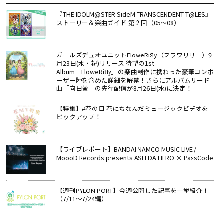
『THE IDOLM@STER SideM TRANSCENDENT T@LES』
ストーリー＆楽曲ガイド 第２回（05～08）
ガールズデュオユニットFloweRiЯy（フラワリリー）9
月23日(水・祝)リリース 待望の1st
Album「FloweRiЯy」の楽曲制作に携わった豪華コンポ
ーザー陣を含めた詳細を解禁！さらにアルバムリード
曲「向日葵」の先行配信が8月26日(水)に決定！
【特集】#花の日 花にちなんだミュージックビデオを
ピックアップ！
【ライブレポート】BANDAI NAMCO MUSIC LIVE /
MoooD Records presents ASH DA HERO × PassCode
【週刊PYLON PORT】今週公開した記事を一挙紹介！
（7/11～7/24編）