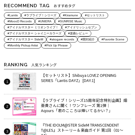
RECOMMEND TAG
おすすめタグ
#Lantis
#ラブライブ！シリーズ
#Kiramune
#セットリスト
#MoooD Records
#UNIERA
#SUNRISE Music
#アイドルマスター ミリオンライブ！
#アイドリッシュセブン
#アイドルマスター シャイニーカラーズ
#楽曲レビュー
#アイドルマスター SideM
#akogare records
#開封紹介
#Favorite Scene
#Monthly Pickup Artist
#Pick Up Phrase
RANKING
人気ランキング
【セットリスト】Shibuya LOVEZ OPENING
SERIES「Lantis DAYZ」[DAY.1]
【ラブライブ！シリーズ15周年記念特別企画】畑
亜貴さんに聞く！ワンフレーズ 第1弾｜
Aqours「君のこころは輝いてるかい？」
『THE IDOLM@STER SideM TRANSCENDENT
T@LES』ストーリー＆楽曲ガイド 第1回（01～