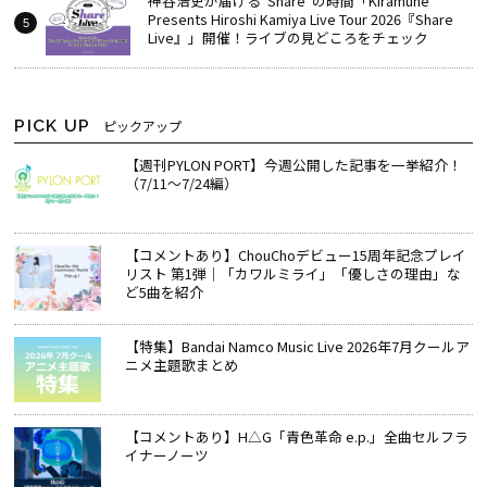
神谷浩史が届ける“Share”の時間――「Kiramune
Presents Hiroshi Kamiya Live Tour 2026『Share
Live』」開催！ライブの見どころをチェック
PICK UP
ピックアップ
【週刊PYLON PORT】今週公開した記事を一挙紹介！
（7/11～7/24編）
【コメントあり】ChouChoデビュー15周年記念プレイ
リスト 第1弾｜「カワルミライ」「優しさの理由」な
ど5曲を紹介
【特集】Bandai Namco Music Live 2026年7月クールア
ニメ主題歌まとめ
【コメントあり】H△G「青色革命 e.p.」全曲セルフラ
イナーノーツ