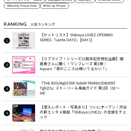
#Monthly Pickup Artist
#Pick Up Phrase
RANKING
人気ランキング
【セットリスト】Shibuya LOVEZ OPENING
SERIES「Lantis DAYZ」[DAY.1]
【ラブライブ！シリーズ15周年記念特別企画】畑
亜貴さんに聞く！ワンフレーズ 第1弾｜
Aqours「君のこころは輝いてるかい？」
『THE IDOLM@STER SideM TRANSCENDENT
T@LES』ストーリー＆楽曲ガイド 第1回（01～
04）
【潜入レポート・写真あり】ついにオープン！渋谷
の新エンタメ施設『Shibuya LOVEZ』の全貌をチェ
ック