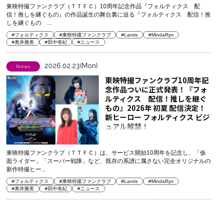
東映特撮ファンクラブ（ＴＴＦＣ）10周年記念作品『フォルティクス 配
信！推しを継ぐもの』の作品誕生の舞台裏に迫る『フォルティクス 配信！推
しを継ぐもの ...
#フォルティクス
#東映特撮ファンクラブ
#Lantis
#MindaRyn
#奥井雅美
#田中有紀
#ニュース
2026.02.23(Mon)
News
東映特撮ファンクラブ10周年記
念作品ついに正式発表！『フォ
ルティクス 配信！推しを継ぐ
もの』2026年 初夏 配信決定！
新ヒーロー フォルティクス ビジ
ュアル解禁！
オープニング主題歌は
MindaRyn、エンディング主題
歌は奥井雅美 × 田中有紀が担
東映特撮ファンクラブ（ＴＴＦＣ）は、サービス開始10周年を記念し、「仮
面ライダー」「スーパー戦隊」など、既存の系譜に属さない完全オリジナルの
当！
新作特撮ヒー...
#フォルティクス
#東映特撮ファンクラブ
#Lantis
#MindaRyn
#奥井雅美
#田中有紀
#ニュース