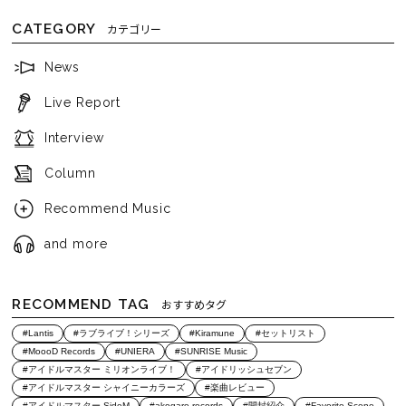
CATEGORY
カテゴリー
News
Live Report
Interview
Column
Recommend Music
and more
RECOMMEND TAG
おすすめタグ
#Lantis
#ラブライブ！シリーズ
#Kiramune
#セットリスト
#MoooD Records
#UNIERA
#SUNRISE Music
#アイドルマスター ミリオンライブ！
#アイドリッシュセブン
#アイドルマスター シャイニーカラーズ
#楽曲レビュー
#アイドルマスター SideM
#akogare records
#開封紹介
#Favorite Scene