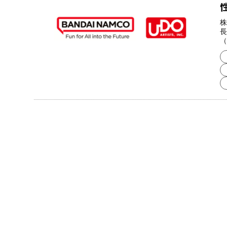
株
長
（