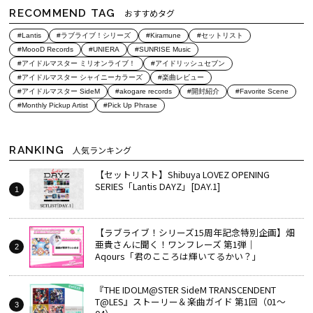
RECOMMEND TAG
おすすめタグ
#Lantis
#ラブライブ！シリーズ
#Kiramune
#セットリスト
#MoooD Records
#UNIERA
#SUNRISE Music
#アイドルマスター ミリオンライブ！
#アイドリッシュセブン
#アイドルマスター シャイニーカラーズ
#楽曲レビュー
#アイドルマスター SideM
#akogare records
#開封紹介
#Favorite Scene
#Monthly Pickup Artist
#Pick Up Phrase
RANKING
人気ランキング
【セットリスト】Shibuya LOVEZ OPENING
SERIES「Lantis DAYZ」[DAY.1]
【ラブライブ！シリーズ15周年記念特別企画】畑
亜貴さんに聞く！ワンフレーズ 第1弾｜
Aqours「君のこころは輝いてるかい？」
『THE IDOLM@STER SideM TRANSCENDENT
T@LES』ストーリー＆楽曲ガイド 第1回（01～