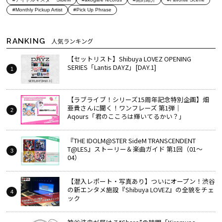
#Monthly Pickup Artist
#Pick Up Phrase
RANKING
人気ランキング
【セットリスト】Shibuya LOVEZ OPENING
SERIES「Lantis DAYZ」[DAY.1]
【ラブライブ！シリーズ15周年記念特別企画】畑
亜貴さんに聞く！ワンフレーズ 第1弾｜
Aqours「君のこころは輝いてるかい？」
『THE IDOLM@STER SideM TRANSCENDENT
T@LES』ストーリー＆楽曲ガイド 第1回（01～
04）
【潜入レポート・写真あり】ついにオープン！渋谷
の新エンタメ施設『Shibuya LOVEZ』の全貌をチェ
ック