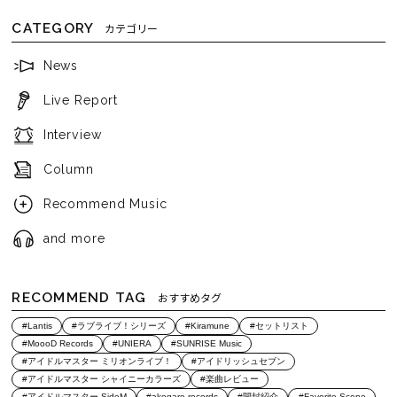
CATEGORY
カテゴリー
News
Live Report
Interview
Column
Recommend Music
and more
RECOMMEND TAG
おすすめタグ
#Lantis
#ラブライブ！シリーズ
#Kiramune
#セットリスト
#MoooD Records
#UNIERA
#SUNRISE Music
#アイドルマスター ミリオンライブ！
#アイドリッシュセブン
#アイドルマスター シャイニーカラーズ
#楽曲レビュー
#アイドルマスター SideM
#akogare records
#開封紹介
#Favorite Scene