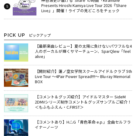
神谷浩史が届ける“Share”の時間――「Kiramune
Presents Hiroshi Kamiya Live Tour 2026『Share
Live』」開催！ライブの見どころをチェック
PICK UP
ピックアップ
【最新楽曲レビュー】夏の太陽に負けないパワフルな4
人のボーカルが輝くサマーチューン、SparQlew「feel
alive」
【開封紹介】蓮ノ空女学院スクールアイドルクラブ 5th
Live Tour ～4Pair Power Spread!!!!～ Blu-ray Memorial
BOX
【コメント＆グッズ紹介】アイドルマスター SideM
2DMVシリーズ制作コメント＆グッズサンプルご紹介！
＜もふもふえん・C.FIRST＞
【コメントあり】H△G「青色革命 e.p.」全曲セルフラ
イナーノーツ