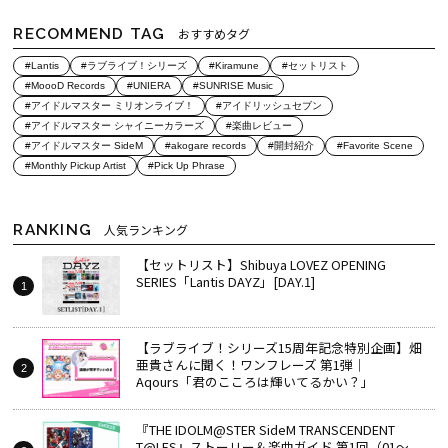
RECOMMEND TAG
おすすめタグ
#Lantis
#ラブライブ！シリーズ
#Kiramune
#セットリスト
#MoooD Records
#UNIERA
#SUNRISE Music
#アイドルマスター ミリオンライブ！
#アイドリッシュセブン
#アイドルマスター シャイニーカラーズ
#楽曲レビュー
#アイドルマスター SideM
#akogare records
#開封紹介
#Favorite Scene
#Monthly Pickup Artist
#Pick Up Phrase
RANKING
人気ランキング
【セットリスト】Shibuya LOVEZ OPENING
SERIES「Lantis DAYZ」[DAY.1]
【ラブライブ！シリーズ15周年記念特別企画】畑
亜貴さんに聞く！ワンフレーズ 第1弾｜
Aqours「君のこころは輝いてるかい？」
『THE IDOLM@STER SideM TRANSCENDENT
T@LES』ストーリー＆楽曲ガイド 第1回（01～