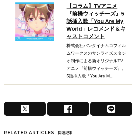
【コラム】TVアニメ
『前橋ウィッチーズ』5
話挿入歌「You Are My
World」レコメンド＆キ
ャストコメント
株式会社バンダイナムコフィル
ムワークスのサンライズスタジ
オ制作による新オリジナルTV
アニメ『前橋ウィッチーズ』。
5話挿入歌「You Are M...
X
F
L
で
a
I
シ
c
N
ェ
e
E
RELATED ARTICLES
関連記事
ア
b
で