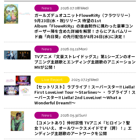
す
o
シ
News
2026.07.08(Wed)
ガールズデュオユニットFloweRiЯy（フラワリリー）
る
o
ェ
9月23日(水・祝)リリース 待望の1st
k
ア
Album「FloweRiЯy」の楽曲制作に携わった豪華コン
ポーザー陣を含めた詳細を解禁！さらにアルバムリー
で
す
ド曲「向日葵」の先行配信が8月26日(水)に決定！
シ
る
ェ
News
2026.05.11(Mon)
ア
TVアニメ『文豪ストレイドッグス』第1シーズンのオー
プニング主題歌とエンディング主題歌のアニメーション
す
MVが公開！
る
Live Report
2025.07.23(Wed)
【セットリスト】ラブライブ！スーパースター!! Liella!
First LoveLive! Tour ～Starlines～ ・ ラブライブ！ス
ーパースター!! Liella! 2nd LoveLive! ～What a
Wonderful Dream!!～
News
2026.05.31(Sun)
【コメントあり】仲村宗悟 TVアニメ『ヒロイン？聖
女？いいえ、オールワークスメイドです（誇）！』エ
ンディング主題歌のアートワークを公開