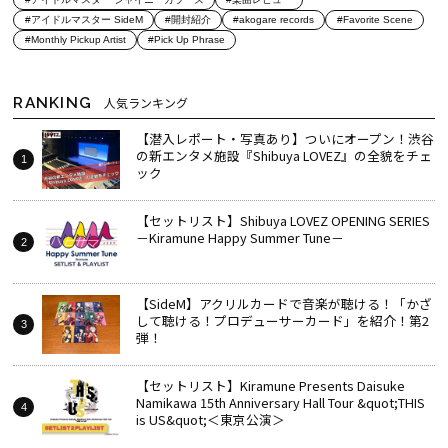
#アイドルマスター SideM
#開封紹介
#akogare records
#Favorite Scene
#Monthly Pickup Artist
#Pick Up Phrase
RANKING
人気ランキング
【潜入レポート・写真あり】ついにオープン！渋谷
の新エンタメ施設『Shibuya LOVEZ』の全貌をチェ
ック
【セットリスト】Shibuya LOVEZ OPENING SERIES
－Kiramune Happy Summer Tune－
【SideM】アクリルカードで音楽が聴ける！「かざ
して聴ける！プロデューサーカード」を紹介！第2
弾！
【セットリスト】Kiramune Presents Daisuke
Namikawa 15th Anniversary Hall Tour &quot;THIS
is US&quot;＜東京公演＞