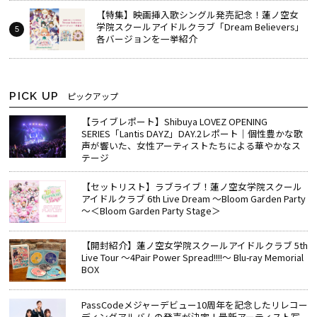
【特集】映画挿入歌シングル発売記念！蓮ノ空女
学院スクールアイドルクラブ「Dream Believers」
各バージョンを一挙紹介
PICK UP
ピックアップ
【ライブレポート】Shibuya LOVEZ OPENING
SERIES「Lantis DAYZ」DAY.2レポート｜個性豊かな歌
声が響いた、女性アーティストたちによる華やかなス
テージ
【セットリスト】ラブライブ！蓮ノ空女学院スクール
アイドルクラブ 6th Live Dream ～Bloom Garden Party
～＜Bloom Garden Party Stage＞
【開封紹介】蓮ノ空女学院スクールアイドルクラブ 5th
Live Tour ～4Pair Power Spread!!!!～ Blu-ray Memorial
BOX
PassCodeメジャーデビュー10周年を記念したリレコー
ディングアルバムの発売が決定！最新アーティスト写