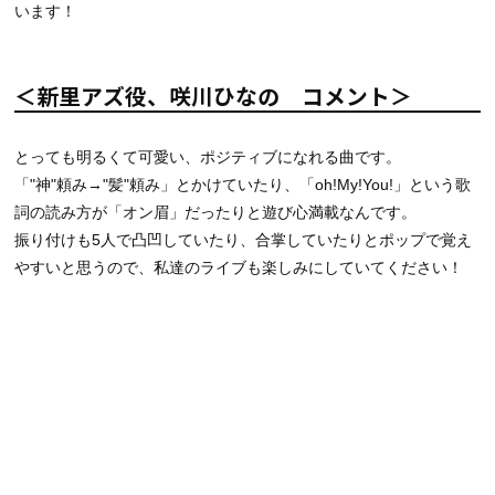
います！
＜新里アズ役、咲川ひなの コメント＞
とっても明るくて可愛い、ポジティブになれる曲です。
「"神"頼み→"髪"頼み」とかけていたり、「oh!My!You!」という歌
詞の読み方が「オン眉」だったりと遊び心満載なんです。
振り付けも5人で凸凹していたり、合掌していたりとポップで覚え
やすいと思うので、私達のライブも楽しみにしていてください！