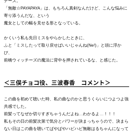
チーズ。
「無敵☆PAYAPAYA」は、もちろん真剣なんだけど、こんな悩みに
寄り添うんだな、という
魔女としての幅を見せる形となっている。
かくいう私も先日ミスをやらかしたときに、
ふと「ミスしたって取り戻せばいいじゃんね(Ne!)」と頭に浮か
び、
前橋ウィッチーズの魔法に背中を押されているな、と感じた。
＜三俣チョコ役、三波春香 コメント＞
この曲を初めて聴いた時、私の曲なのかと思うくらいにつよつよ強
共感でした。
前髪ってなぜか切りすぎちゃうんだよね…わかるよ…！！！
私もその日の前髪次第で気分とパワーが決まっちゃうので、決まら
ない日はこの曲を聴いてぱやぱやハピハピ無敵はるちゃんになって