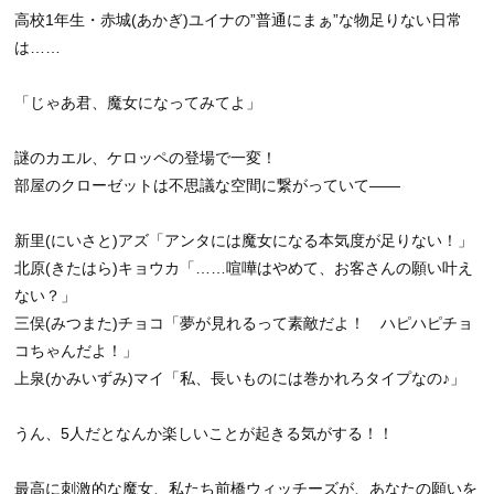
高校1年生・赤城(あかぎ)ユイナの”普通にまぁ”な物足りない日常
は……
「じゃあ君、魔女になってみてよ」
謎のカエル、ケロッペの登場で一変！
部屋のクローゼットは不思議な空間に繋がっていて――
新里(にいさと)アズ「アンタには魔女になる本気度が足りない！」
北原(きたはら)キョウカ「……喧嘩はやめて、お客さんの願い叶え
ない？」
三俣(みつまた)チョコ「夢が見れるって素敵だよ！ ハピハピチョ
コちゃんだよ！」
上泉(かみいずみ)マイ「私、長いものには巻かれろタイプなの♪」
うん、5人だとなんか楽しいことが起きる気がする！！
最高に刺激的な魔女、私たち前橋ウィッチーズが、あなたの願いを