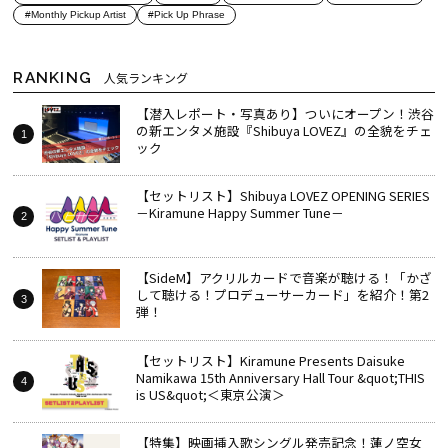
#Monthly Pickup Artist
#Pick Up Phrase
RANKING
人気ランキング
【潜入レポート・写真あり】ついにオープン！渋谷
の新エンタメ施設『Shibuya LOVEZ』の全貌をチェ
ック
【セットリスト】Shibuya LOVEZ OPENING SERIES
－Kiramune Happy Summer Tune－
【SideM】アクリルカードで音楽が聴ける！「かざ
して聴ける！プロデューサーカード」を紹介！第2
弾！
【セットリスト】Kiramune Presents Daisuke
Namikawa 15th Anniversary Hall Tour &quot;THIS
is US&quot;＜東京公演＞
【特集】映画挿入歌シングル発売記念！蓮ノ空女