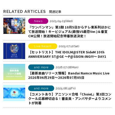
シ
c
N
ェ
e
E
RELATED ARTICLES
関連記事
ア
b
で
す
o
シ
News
2025.09.03(Wed)
『ワンパンマン』第3期 10月5日からテレ東系列ほかに
る
o
ェ
て放送開始！キービジュアル(最強VS最恐Ver.)＆番宣
k
ア
CM公開！放送開始記念特番放送決定！
で
す
シ
る
Live Report
2025.07.12(Sat)
【セットリスト】THE IDOLM@STER SideM 10th
ェ
ANNIVERSARY ST@GE ～P@SSION-ING!!!～ DAY1
ア
す
and more
2026.07.06(Mon)
る
【最新楽曲リリース情報】Bandai Namco Music Live
2026年06月29日～2026年07月05日
and more
2025.08.15(Fri)
【コメントあり】アニソン×合唱『ChoieL』第3回コン
クール応募締切迫る！審査員・アンバサダーよりコメン
トが到着