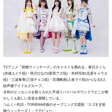
TVアニメ『前橋ウィッチーズ』のキャストを務める、春日さくら
(赤城ユイナ役)・咲川ひなの(新里アズ役)・本村玲奈(北原キョウカ
役)・三波春香(三俣チョコ役)・百瀬帆南(上泉マイ役)からなる5人
組声優アイドルグループ。
令和のエッセンスを取り入れた平成リバイバルサウンドでどこか懐
かしくも新しい音楽を展開している。
つんく♂作詞・TORIENA作曲のオープニング主題歌「スゴすぎ前
橋ウィッチーズ！」でデビュー。