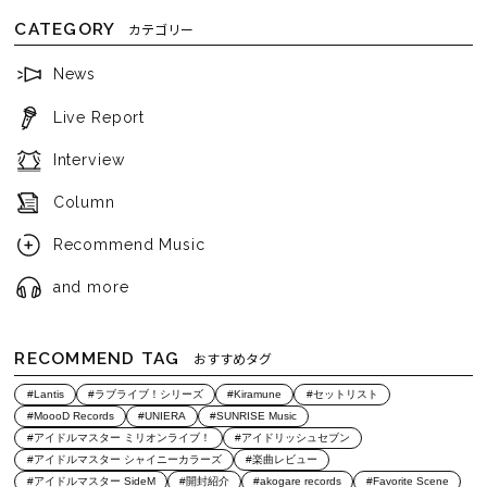
CATEGORY
カテゴリー
News
Live Report
Interview
Column
Recommend Music
and more
RECOMMEND TAG
おすすめタグ
#Lantis
#ラブライブ！シリーズ
#Kiramune
#セットリスト
#MoooD Records
#UNIERA
#SUNRISE Music
#アイドルマスター ミリオンライブ！
#アイドリッシュセブン
#アイドルマスター シャイニーカラーズ
#楽曲レビュー
#アイドルマスター SideM
#開封紹介
#akogare records
#Favorite Scene