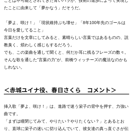
ことは不可能とされてきた青いバラが、技術の進歩によって実現し
たことに由来して「夢かなう」だそうだ。
「夢よ、咲け！」「現状維持ぶち壊せ」「8年100年先のゴールは
今日を愛してること」
言葉だけを文章にしてみると、素晴らしい言葉ではあるものの、説
教臭く、煩わしく感じもするだろう。
でも、この楽曲を通して聞くと、何だか耳に残るフレーズの数々。
そんな歌を通した”言葉の力”が、前橋ウィッチーズの魔法なのかも
しれない。
＜赤城ユイナ役、春日さくら コメント＞
挿入歌「夢よ、咲け！」は、進路で迷う栄子の背中を押す、力強い
曲です。
「まずは瞳閉じてみて、やりたい？やりたくない？」とあるとお
り、直球に栄子の迷いに切り込んでいて、彼女達の真っ直ぐさが伝