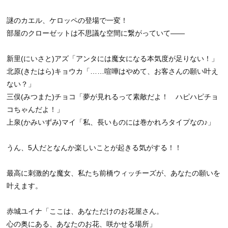
謎のカエル、ケロッペの登場で一変！
部屋のクローゼットは不思議な空間に繋がっていて――
新里(にいさと)アズ「アンタには魔女になる本気度が足りない！」
北原(きたはら)キョウカ「……喧嘩はやめて、お客さんの願い叶え
ない？」
三俣(みつまた)チョコ「夢が見れるって素敵だよ！ ハピハピチョ
コちゃんだよ！」
上泉(かみいずみ)マイ「私、長いものには巻かれろタイプなの♪」
うん、5人だとなんか楽しいことが起きる気がする！！
最高に刺激的な魔女、私たち前橋ウィッチーズが、あなたの願いを
叶えます。
赤城ユイナ「ここは、あなただけのお花屋さん。
心の奥にある、あなたのお花、咲かせる場所」