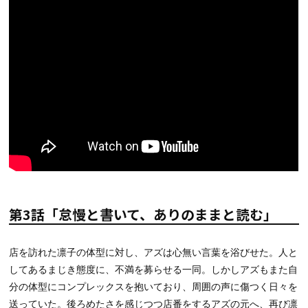
第3話「怠慢と書いて、ありのままと読む」
店を訪れた凛子の体型に対し、アズは心無い言葉を浴びせた。人と
してあるまじき態度に、不満を募らせる一同。しかしアズもまた自
分の体型にコンプレックスを抱いており、周囲の声に傷つく日々を
送っていた。後ろめたさを感じつつ店番をするアズの元へ、再び凛