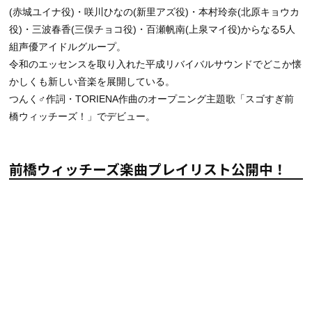
(赤城ユイナ役)・咲川ひなの(新里アズ役)・本村玲奈(北原キョウカ
役)・三波春香(三俣チョコ役)・百瀬帆南(上泉マイ役)からなる5人
組声優アイドルグループ。
令和のエッセンスを取り入れた平成リバイバルサウンドでどこか懐
かしくも新しい音楽を展開している。
つんく♂作詞・TORIENA作曲のオープニング主題歌「スゴすぎ前
橋ウィッチーズ！」でデビュー。
前橋ウィッチーズ楽曲プレイリスト公開中！