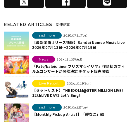
で
a
I
シ
c
N
ェ
e
E
RELATED ARTICLES
関連記事
ア
b
で
す
o
シ
and more
2026.07.21(Tue)
【最新楽曲リリース情報】Bandai Namco Music Live
る
o
ェ
2026年07月13日～2026年07月19日
k
ア
で
す
News
2025.12.10(Wed)
シ
る
「Fate/kaleid liner プリズマ☆イリヤ」作品初のフィ
ルムコンサートが開催決定 チケット販売開始
ェ
ア
Live Report
2025.10.12(Sun)
す
【セットリスト】THE IDOLM@STER MILLION LIVE!
る
12thLIVE DAY2 Let’s Sing!
and more
2026.05.12(Tue)
【Monthly Pickup Artist】「岬なこ」編