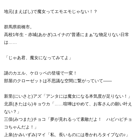
地元(まえばし)で魔女ってエモエモじゃない！？
群馬県前橋市。
高校1年生・赤城(あかぎ)ユイナの”普通にまぁ”な物足りない日常
は……
「じゃあ君、魔女になってみてよ」
謎のカエル、ケロッペの登場で一変！
部屋のクローゼットは不思議な空間に繋がっていて――
新里(にいさと)アズ「アンタには魔女になる本気度が足りない！」
北原(きたはら)キョウカ「……喧嘩はやめて、お客さんの願い叶え
ない？」
三俣(みつまた)チョコ「夢が見れるって素敵だよ！ ハピハピチョ
コちゃんだよ！」
上泉(かみいずみ)マイ「私、長いものには巻かれろタイプなの♪」