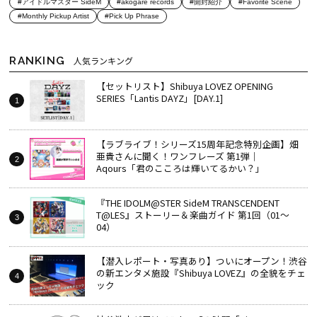
#アイドルマスター SideM
#akogare records
#開封紹介
#Favorite Scene
#Monthly Pickup Artist
#Pick Up Phrase
RANKING
人気ランキング
【セットリスト】Shibuya LOVEZ OPENING
SERIES「Lantis DAYZ」[DAY.1]
【ラブライブ！シリーズ15周年記念特別企画】畑
亜貴さんに聞く！ワンフレーズ 第1弾｜
Aqours「君のこころは輝いてるかい？」
『THE IDOLM@STER SideM TRANSCENDENT
T@LES』ストーリー＆楽曲ガイド 第1回（01～
04）
【潜入レポート・写真あり】ついにオープン！渋谷
の新エンタメ施設『Shibuya LOVEZ』の全貌をチェ
ック