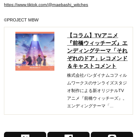
https://www.tiktok.com/@maebashi_witches
©PROJECT MBW
【コラム】TVアニメ
『前橋ウィッチーズ』エ
ンディングテーマ「それ
ぞれのドア」レコメンド
＆キャストコメント
株式会社バンダイナムコフィル
ムワークスのサンライズスタジ
オ制作による新オリジナルTV
アニメ『前橋ウィッチーズ』。
エンディングテーマ「...
X
F
L