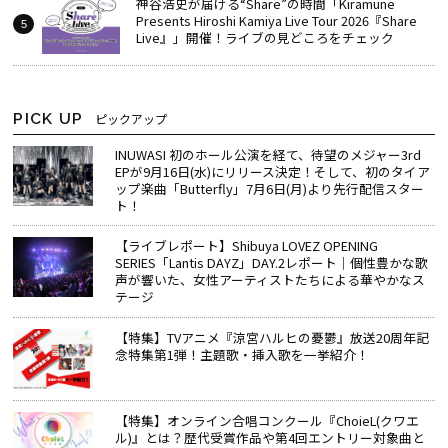
神谷浩史が届ける“Share”の時間――「Kiramune
Presents Hiroshi Kamiya Live Tour 2026『Share
Live』」開催！ライブの見どころをチェック
PICK UP
ピックアップ
INUWASI 初のホール公演を経て、待望のメジャー3rd
EPが9月16日(水)にリリース決定！そして、初のタイア
ップ楽曲「Butterfly」7月6日(月)より先行配信スター
ト！
【ライブレポート】Shibuya LOVEZ OPENING
SERIES「Lantis DAYZ」DAY.2レポート｜個性豊かな歌
声が響いた、女性アーティストたちによる華やかなス
テージ
【特集】TVアニメ『涼宮ハルヒの憂鬱』放送20周年記
念特集第1弾！主題歌・挿入歌を一挙紹介！
【特集】オンライン合唱コンクール『ChoieL(クワエ
ル)』とは？歴代受賞作品や第4回エントリー対象曲と