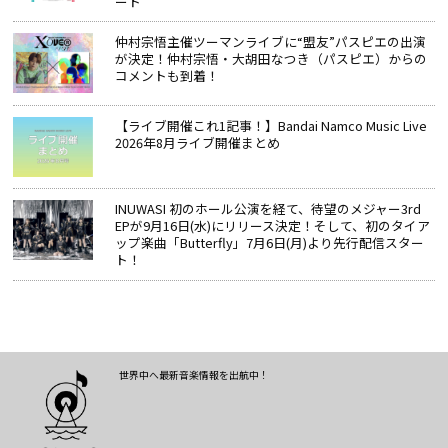
ート
仲村宗悟主催ツーマンライブに“盟友”パスピエの出演
が決定！仲村宗悟・大胡田なつき（パスピエ）からの
コメントも到着！
【ライブ開催これ1記事！】Bandai Namco Music Live
2026年8月ライブ開催まとめ
INUWASI 初のホール公演を経て、待望のメジャー3rd
EPが9月16日(水)にリリース決定！そして、初のタイア
ップ楽曲「Butterfly」7月6日(月)より先行配信スター
ト！
世界中へ最新音楽情報を出航中！