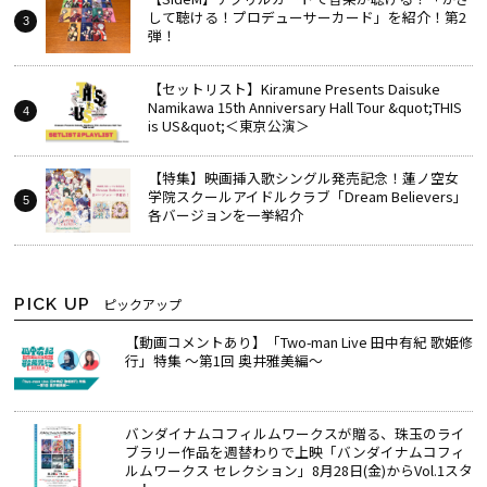
して聴ける！プロデューサーカード」を紹介！第2
弾！
【セットリスト】Kiramune Presents Daisuke
Namikawa 15th Anniversary Hall Tour &quot;THIS
is US&quot;＜東京公演＞
【特集】映画挿入歌シングル発売記念！蓮ノ空女
学院スクールアイドルクラブ「Dream Believers」
各バージョンを一挙紹介
PICK UP
ピックアップ
【動画コメントあり】「Two-man Live 田中有紀 歌姫修
行」特集 ～第1回 奥井雅美編～
バンダイナムコフィルムワークスが贈る、珠玉のライ
ブラリー作品を週替わりで上映「バンダイナムコフィ
ルムワークス セレクション」8月28日(金)からVol.1スタ