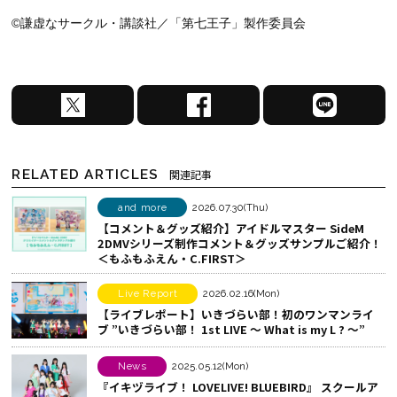
©謙虚なサークル・講談社／「第七王子」製作委員会
X
F
L
で
a
I
シ
c
N
ェ
e
E
RELATED ARTICLES
関連記事
ア
b
で
す
o
シ
and more
2026.07.30(Thu)
【コメント＆グッズ紹介】アイドルマスター SideM
る
o
ェ
2DMVシリーズ制作コメント＆グッズサンプルご紹介！
k
ア
＜もふもふえん・C.FIRST＞
で
す
シ
る
Live Report
2026.02.16(Mon)
【ライブレポート】いきづらい部！初のワンマンライ
ェ
ブ ”いきづらい部！ 1st LIVE ～ What is my L ? ～”
ア
す
News
2025.05.12(Mon)
る
『イキヅライブ！ LOVELIVE! BLUEBIRD』 スクールア