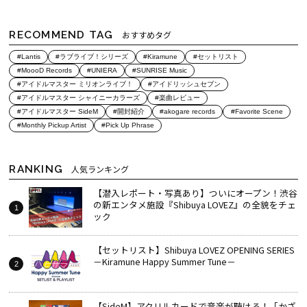
RECOMMEND TAG
おすすめタグ
#Lantis
#ラブライブ！シリーズ
#Kiramune
#セットリスト
#MoooD Records
#UNIERA
#SUNRISE Music
#アイドルマスター ミリオンライブ！
#アイドリッシュセブン
#アイドルマスター シャイニーカラーズ
#楽曲レビュー
#アイドルマスター SideM
#開封紹介
#akogare records
#Favorite Scene
#Monthly Pickup Artist
#Pick Up Phrase
RANKING
人気ランキング
【潜入レポート・写真あり】ついにオープン！渋谷
の新エンタメ施設『Shibuya LOVEZ』の全貌をチェ
ック
【セットリスト】Shibuya LOVEZ OPENING SERIES
－Kiramune Happy Summer Tune－
【SideM】アクリルカードで音楽が聴ける！「かざ