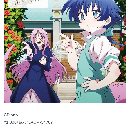
CD only
¥1,800+tax／LACM-34707