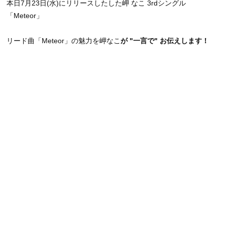
本日7月23日(水)にリリースしたした岬 なこ 3rdシングル
「Meteor」
リード曲
「Meteor」
の魅力を
岬なこ
が "一言で" お伝えします！