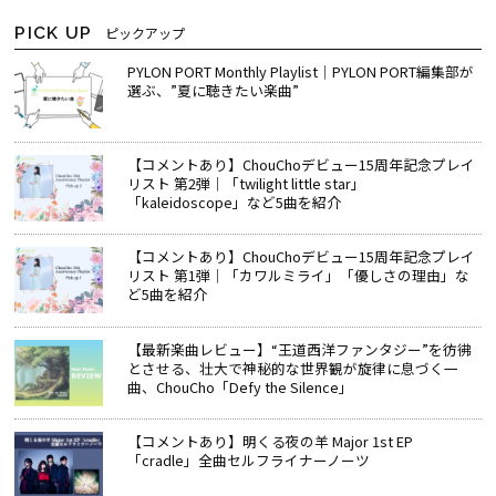
PICK UP
ピックアップ
PYLON PORT Monthly Playlist│PYLON PORT編集部が
選ぶ、”夏に聴きたい楽曲”
【コメントあり】ChouChoデビュー15周年記念プレイ
リスト 第2弾｜「twilight little star」
「kaleidoscope」など5曲を紹介
【コメントあり】ChouChoデビュー15周年記念プレイ
リスト 第1弾｜「カワルミライ」「優しさの理由」な
ど5曲を紹介
【最新楽曲レビュー】“王道西洋ファンタジー”を彷彿
とさせる、壮大で神秘的な世界観が旋律に息づく一
曲、ChouCho「Defy the Silence」
【コメントあり】明くる夜の羊 Major 1st EP
「cradle」全曲セルフライナーノーツ