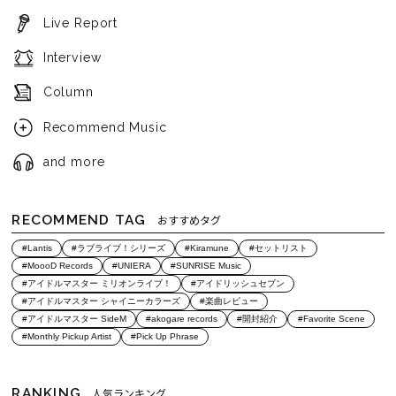
Live Report
Interview
Column
Recommend Music
and more
RECOMMEND TAG
おすすめタグ
#Lantis
#ラブライブ！シリーズ
#Kiramune
#セットリスト
#MoooD Records
#UNIERA
#SUNRISE Music
#アイドルマスター ミリオンライブ！
#アイドリッシュセブン
#アイドルマスター シャイニーカラーズ
#楽曲レビュー
#アイドルマスター SideM
#akogare records
#開封紹介
#Favorite Scene
#Monthly Pickup Artist
#Pick Up Phrase
RANKING
人気ランキング