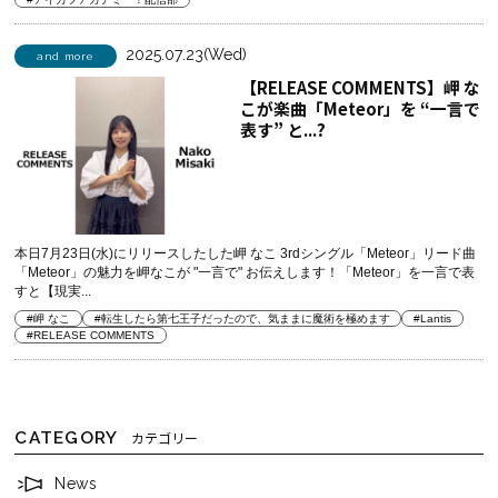
2025.07.23(Wed)
and more
【RELEASE COMMENTS】岬 な
こが楽曲「Meteor」を “一言で
表す” と...?
本日7月23日(水)にリリースしたした岬 なこ 3rdシングル「Meteor」リード曲
「Meteor」の魅力を岬なこが "一言で" お伝えします！「Meteor」を一言で表
すと【現実...
#岬 なこ
#転生したら第七王子だったので、気ままに魔術を極めます
#Lantis
#RELEASE COMMENTS
CATEGORY
カテゴリー
News