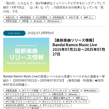
「花の日」にちなんで、花が印象的なミュージックビデオをピックアップして
紹介！8月7日は、「は（8）な（7）」の語呂合わせが由来となっている「花
の日」です。...
#花の日
#柿原徹也
#上田麗奈
#寺島拓篤
#古川 慎
#岬 なこ
#岡本信彦
#特集
#Lantis
#Kiramune
2025.07.28(Mon)
and more
【最新楽曲リリース情報】
Bandai Namco Music Live
2025年07月21日～2025年07月
27日
Bandai Namco Music Liveの音楽レーベルから先週リリースされた楽曲を一挙
紹介！【2025年07月21日～2025年07月27日】（発売日順・50音順）■2025
年07月21日特撮ド...
#最新楽曲
#リリース情報
#ウルトラマンオメガ
#ASH
#MindaRyn
#アイドルマスター ミリオンライブ！
#春日未来
#Daoko
#転生したら第七王子だったので、気ままに魔術を極めます
#岬 なこ
#ウマ娘 プリティーダービー
#ラインクラフト
#フサイチパンドラ
#ASH DA HERO
#majiko
#アイカツアカデミー！
#アイカツアカデミー！配信部