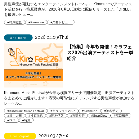
男性声優が活動するエンターテインメントレーベル・Kiramuneでアーティス
ト活動を行う柿原徹也が、2026年6月10日(水)に配信リリースした「DRILL」
を最速レビュー...
#柿原徹也
#Kiramune
#楽曲レビュー
2026.04.09(Thu)
and more
【特集】今年も開催！キラフェ
ス2026出演アーティストを一挙
紹介
Kiramune Music Festivalが今年も横浜アリーナで開催決定！出演アーティスト
をまとめてご紹介します！表現の可能性にチャレンジする男性声優が参加する
レーベル...
#Kiramune Music Festival
#キラフェス2026
#Kiramune
#神谷浩史
#浪川大輔
#柿原徹也
#岡本信彦
#吉野裕行
#SparQlew
#江口拓也
#IXIS
#特集
2026.03.27(Fri)
Live Report