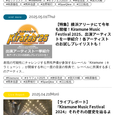
#セットリスト
#Kiramune
#キラフェス2025
#神谷浩史
#浪川大輔
#柿原徹也
#岡本信彦
#吉野裕行
#SparQlew
#江口拓也
2025.05.01(Thu)
and more
【特集】横浜アリーナにて今年
も開催！Kiramune Music
Festival 2025、出演アーティス
トを一挙紹介！各アーティスト
のお試しプレイリストも！
表現の可能性にチャレンジする男性声優が参加するレーベル「Kiramune（キ
ラミューン）」が開催する年に一度の音楽の祭典で、レーベルに所属する多く
のアーティス...
#Kiramune
#キラフェス2025
#神谷浩史
#浪川大輔
#柿原徹也
#岡本信彦
#吉野裕行
#SparQlew
#江口拓也
2025.04.21(Mon)
Live Report
【ライブレポート】
『Kiramune Music Festival
2024』それぞれの歴史を辿るよ