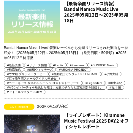
【最新楽曲リリース情報】
Bandai Namco Music Live
2025年05月12日～2025年05月
18日
Bandai Namco Music Liveの音楽レーベルから先週リリースされた楽曲を一挙
紹介！【2025年05月12日～2025年05月18日】（発売日順・50音順）■2025
年05月12日柿原徹...
#最新楽曲
#リリース情報
#Lantis
#Kiramune
#SUNRISE Music
#柿原徹也
#前橋ウィッチーズ
#ARCANA PROJECT
#ウマ娘 プリティーダービー
#機動戦士ガンダム U.C. ENGAGE
#小野大輔
#虹ヶ咲学園スクールアイドル同好会
#コードギアス 反逆のルルーシュ ロストストーリーズ
#Legenders
#田中有紀
#Aランクパーティを離脱した俺は、元教え子たちと迷宮深部を目指す。
#古川 慎
#アイドルマスター SideM
2025.05.14(Wed)
Live Report
【ライブレポート】Kiramune
Music Festival 2025 DAY.2 オフ
ィシャルレポート