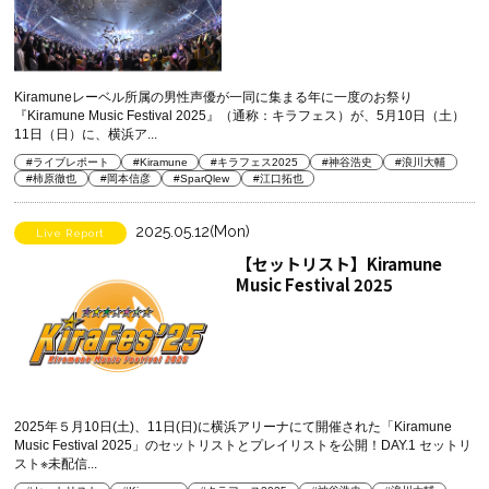
Kiramuneレーベル所属の男性声優が一同に集まる年に一度のお祭り
『Kiramune Music Festival 2025』（通称：キラフェス）が、5月10日（土）
11日（日）に、横浜ア...
#ライブレポート
#Kiramune
#キラフェス2025
#神谷浩史
#浪川大輔
#柿原徹也
#岡本信彦
#SparQlew
#江口拓也
2025.05.12(Mon)
Live Report
【セットリスト】Kiramune
Music Festival 2025
2025年５月10日(土)、11日(日)に横浜アリーナにて開催された「Kiramune
Music Festival 2025」のセットリストとプレイリストを公開！DAY.1 セットリ
スト※未配信...