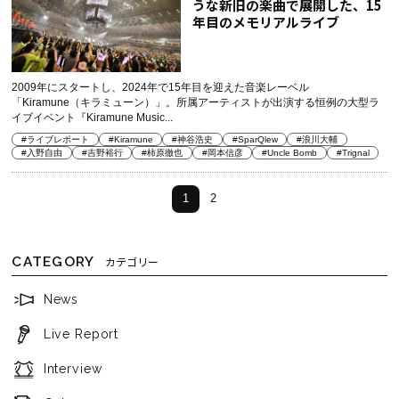
うな新旧の楽曲で展開した、15
年目のメモリアルライブ
2009年にスタートし、2024年で15年目を迎えた音楽レーベル
「Kiramune（キラミューン）」。所属アーティストが出演する恒例の大型ラ
イブイベント『Kiramune Music...
#ライブレポート
#Kiramune
#神谷浩史
#SparQlew
#浪川大輔
#入野自由
#吉野裕行
#柿原徹也
#岡本信彦
#Uncle Bomb
#Trignal
1
2
CATEGORY
カテゴリー
News
Live Report
Interview