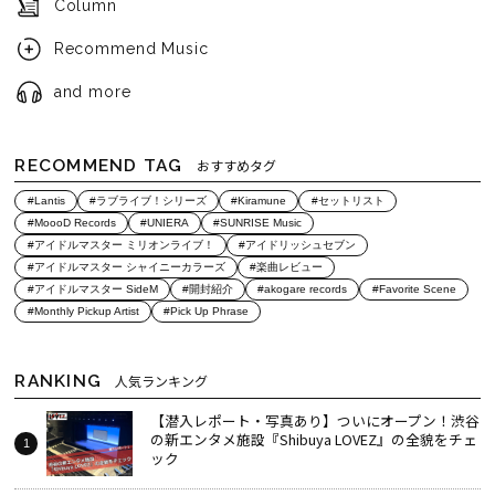
Column
Recommend Music
and more
RECOMMEND TAG
おすすめタグ
#Lantis
#ラブライブ！シリーズ
#Kiramune
#セットリスト
#MoooD Records
#UNIERA
#SUNRISE Music
#アイドルマスター ミリオンライブ！
#アイドリッシュセブン
#アイドルマスター シャイニーカラーズ
#楽曲レビュー
#アイドルマスター SideM
#開封紹介
#akogare records
#Favorite Scene
#Monthly Pickup Artist
#Pick Up Phrase
RANKING
人気ランキング
【潜入レポート・写真あり】ついにオープン！渋谷
の新エンタメ施設『Shibuya LOVEZ』の全貌をチェ
ック